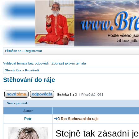
Přihlásit se
•
Registrovat
Vyhledat témata bez odpovědí
|
Zobrazit aktivní témata
Obsah fóra
»
Prostředí
Stěhování do ráje
Stránka
3
z
3
[ Příspěvků: 66 ]
Verze pro tisk
Autor
Petr
Re: Stehovani do raje
Stejně tak zásadní je