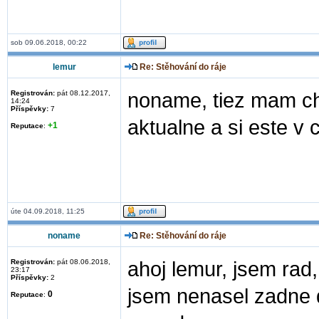
sob 09.06.2018, 00:22
lemur
Re: Stěhování do ráje
Registrován:
pát 08.12.2017,
noname, tiez mam chu
14:24
Příspěvky:
7
aktualne a si este v c
+1
Reputace
:
úte 04.09.2018, 11:25
noname
Re: Stěhování do ráje
Registrován:
pát 08.06.2018,
ahoj lemur, jsem rad, 
23:17
Příspěvky:
2
jsem nenasel zadne da
0
Reputace
: