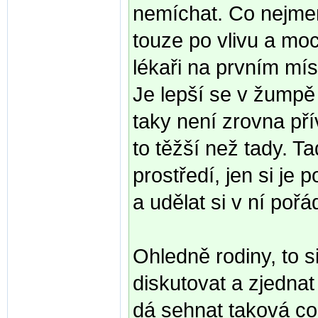
nemíchat. Co nejmen
touze po vlivu a moc
lékaři na prvním mís
Je lepší se v žumpě 
taky není zrovna pří
to těžší než tady. T
prostředí, jen si je p
a udělat si v ní pořá
Ohledně rodiny, to s
diskutovat a zjednat
dá sehnat taková co