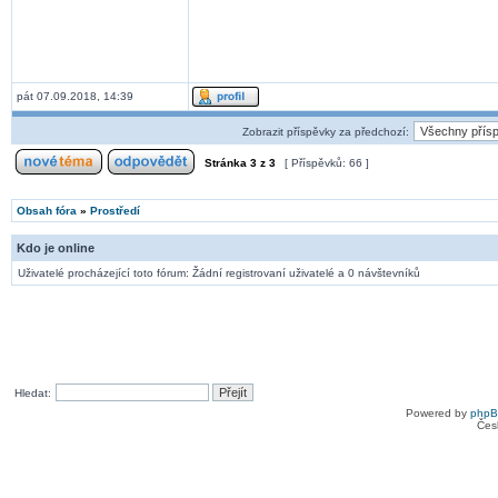
pát 07.09.2018, 14:39
Zobrazit příspěvky za předchozí:
Stránka
3
z
3
[ Příspěvků: 66 ]
Obsah fóra
»
Prostředí
Kdo je online
Uživatelé procházející toto fórum: Žádní registrovaní uživatelé a 0 návštevníků
Hledat:
Powered by
php
Čes