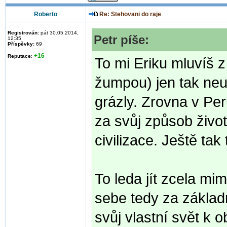
Roberto
Re: Stehovani do raje
Registrován:
pát 30.05.2014,
Petr píše:
12:35
Příspěvky:
69
+16
Reputace
:
To mi Eriku mluvíš z
žumpou) jen tak neu
grázly. Zrovna v Per
za svůj způsob život
civilizace. Ještě tak 
To leda jít zcela mim
sebe tedy za základ
svůj vlastní svět k