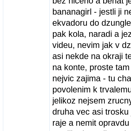
bez niceho a behat je
bananagirl - jestli ji
ekvadoru do dzungle
pak kola, naradi a je
videu, nevim jak v dzu
asi nekde na okraji t
na konte, proste tam 
nejvic zajima - tu cha
povolenim k trvalemu
jelikoz nejsem zrucn
druha vec asi trosku 
raje a nemit opravdu 