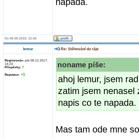
napada.
čtv 06.09.2018, 22:40
lemur
Re: Stěhování do ráje
Registrován:
pát 08.12.2017,
noname píše:
14:24
Příspěvky:
7
+1
Reputace
:
ahoj lemur, jsem rad,
zatim jsem nenasel z
napis co te napada.
Mas tam ode mne so