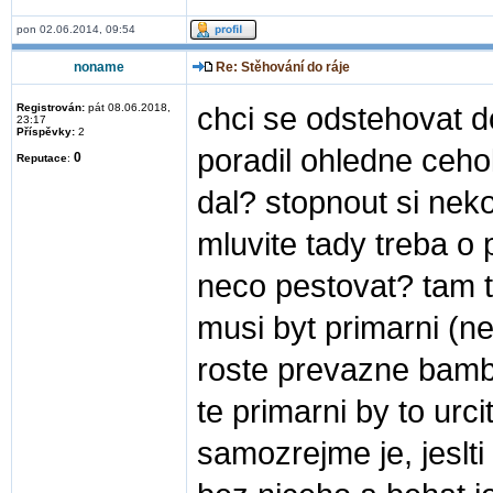
pon 02.06.2014, 09:54
noname
Re: Stěhování do ráje
Registrován:
pát 08.06.2018,
chci se odstehovat 
23:17
Příspěvky:
2
poradil ohledne ceho
0
Reputace
:
dal? stopnout si ne
mluvite tady treba o 
neco pestovat? tam t
musi byt primarni (ne
roste prevazne bambu
te primarni by to urci
samozrejme je, jeslti