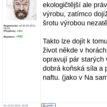
ekologičtější ale p
výrobu, zatímco dojíž
šrotu výrobou nezatě
Registrován:
stř 30.05.2012,
09:32
Příspěvky:
1961
+992
Reputace
:
Takto lze dojít k tom
život někde v horác
opravují pár starých 
dobrá koňská síla a p
naftu. (jako v Na sam
čtv 10.01.2013, 16:32