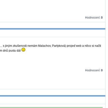
Hodnocení:
0
... s jiným zkušenosti nemám Malachov, Partyková) projeď web a něco si načti
em dnů pustu dál
Hodnocení:
0