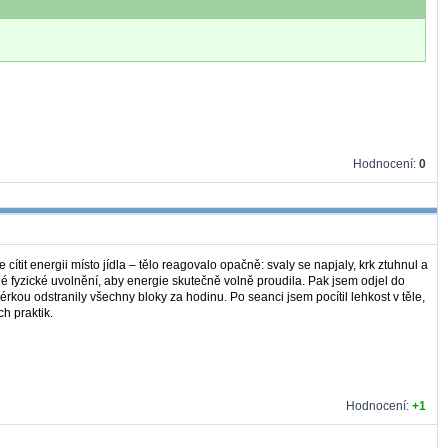
Hodnocení:
0
ítit energii místo jídla – tělo reagovalo opačně: svaly se napjaly, krk ztuhnul a
é fyzické uvolnění, aby energie skutečně volně proudila. Pak jsem odjel do
rkou odstranily všechny bloky za hodinu. Po seanci jsem pocítil lehkost v těle,
h praktik.
Hodnocení:
+1