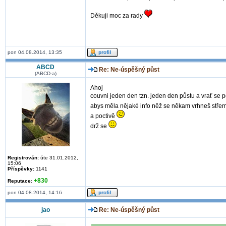
Děkuji moc za rady
pon 04.08.2014, 13:35
ABCD
Re: Ne-úspěšný půst
(ABCD-a)
Ahoj
couvni jeden den tzn. jeden den půstu a vrať se 
abys měla nějaké info něž se někam vrhneš střem
a poctivě
drž se
Registrován:
úte 31.01.2012,
15:06
Příspěvky:
1141
+830
Reputace
:
pon 04.08.2014, 14:16
jao
Re: Ne-úspěšný půst