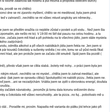
m si svižně zatančila tak hodinu a půl možná a propotila oblečení durch)
la, prostě se mi chtělo)
e konci dne se mi zjasnilo myšlení, chtělo se mi meditovat, byla jsem plná
m teď v zahraničí...nechtělo se mi vůbec mluvit anglicky ani německy...
 jsem se předtím snažila co nejdéle zůstat v posteli a pít vodu... Než jsem šla
 zpomalím, ale nešlo mi to). V 19:00 mi šéf dal pauzu na celou hodinu...a tu
ze...začala jsem mít hlad a při pohledu na to všechno jídlo, jsem stále myslela
žkého zadýchání)
vodu, odmítla alkohol a při všech nabídkách jídla jsem řekla ne. Jen jsem si
šak pár kousků čokolády a sušenky snědla ( no vím, tomu se už půst nedá říkat
émní hlad, ale jen protože jsem se začala cítit smutně. Spát jsem šla pozdě (
ě), přesto však jsem se cítila slabá...bolely mě nohy....v práci jsem byla jen
 s nikým mluvit...nechtělo se mi myslet....chtěla jsem to zahnat meditací, ale
tná- (tak jsem se opravdu cítila)) Spolubydlící mi nabídli pizzu...řekla jsem ne.
teď jsem....ani se nezadýchám. Vrátila jsem se zpět s obrovskou energií, doufala
orušila..
 jakoby začátek návratovky....jenomže já tomu dala korunu snězením dvou
enky a čokoláda mě vůbec nerozhodily...ale ta pizza...no fuj....pobolívalo mě u
o dál... Poradíte mi, prosím. Napadla mě varianta do pátku jíst lehce jako při