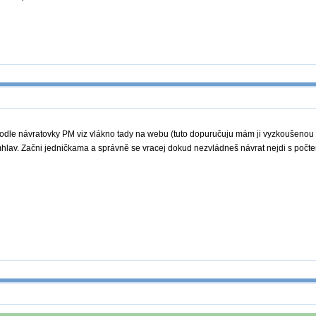
podle návratovky PM viz vlákno tady na webu (tuto dopuručuju mám ji vyzkoušenou 
hlav. Začni jedničkama a správně se vracej dokud nezvládneš návrat nejdi s počt