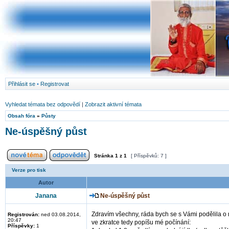
Přihlásit se
•
Registrovat
Vyhledat témata bez odpovědí
|
Zobrazit aktivní témata
Obsah fóra
»
Půsty
Ne-úspěšný půst
Stránka
1
z
1
[ Příspěvků: 7 ]
Verze pro tisk
Autor
Janana
Ne-úspěšný půst
Zdravím všechny, ráda bych se s Vámi podělila o
Registrován:
ned 03.08.2014,
20:47
ve zkratce tedy popíšu mé počínání:
Příspěvky:
1