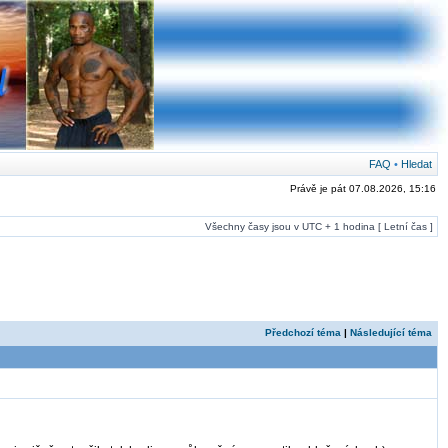
FAQ
•
Hledat
Právě je pát 07.08.2026, 15:16
Všechny časy jsou v UTC + 1 hodina [ Letní čas ]
Předchozí téma
|
Následující téma