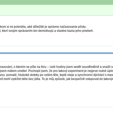
om si mi potvrdila, aké dôležité je správne načasovanie pôstu.
 ktorí svojim správaním len demotivujú a vlastne kazia jeho priebeh.
avování, o kterém se píše na fóru – celé hodiny jsem seděl soustředěně a snažil se c
e jsem málem omdlel. Pochopil jsem, že pro takový experiment je nejprve nutné úpln
vou: pomalé, hluboké doteky po celém těle, teplé oleje a synchronní dýchání s masé
teď mohl vydržet déle bez jídla. To je můj způsob, jak bezpečně vstupovat do takovýc