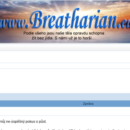
Zpráva
 můj ne-úspěšný pokus o půst.