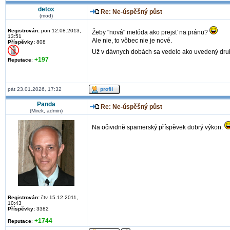
detox
Re: Ne-úspěšný půst
(mod)
Registrován:
pon 12.08.2013,
Žeby "nová" metóda ako prejsť na pránu?
13:51
Ale nie, to vôbec nie je nové.
Příspěvky:
808
Už v dávnych dobách sa vedelo ako uvedený druh 
+197
Reputace
:
pát 23.01.2026, 17:32
Panda
Re: Ne-úspěšný půst
(Mirek, admin)
Na očividně spamerský příspěvek dobrý výkon.
Registrován:
čtv 15.12.2011,
10:43
Příspěvky:
3382
+1744
Reputace
: