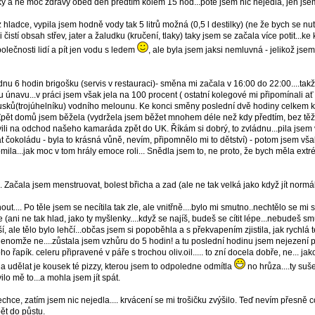
ěžký a ne moc zdravý oběd den předtím kolem 15 hod...poté jsem nic nejedla, jen jse
hladce, vypila jsem hodně vody tak 5 litrů možná (0,5 l destilky) (ne že bych se nuti
 čistí obsah střev, jater a žaludku (kručení, tlaky) taky jsem se začala více potit...k
lečnosti lidí a pít jen vodu s ledem
, ale byla jsem jaksi nemluvná - jelikož jse
dnu 6 hodin brigošku (servis v restauraci)- směna mi začala v 16:00 do 22:00....takže
ou únavu...v práci jsem však jela na 100 procent ( ostatní kolegové mi připomínali ať
ousků(trojúhelníku) vodního melounu. Ke konci směny poslední dvě hodiny celkem kri
. Zpět domů jsem běžela (vydržela jsem běžet mnohem déle než kdy předtím, bez tě
avili na odchod našeho kamaráda zpět do UK. Říkám si dobrý, to zvládnu...pila jsem 
hat čokoládu - byla to krásná vůně, nevím, připomnělo mi to dětství) - potom jsem v
omila...jak moc v tom hrály emoce roli... Snědla jsem to, ne proto, že bych měla extr
 Začala jsem menstruovat, bolest břicha a zad (ale ne tak velká jako když jít normáln
out.... Po těle jsem se necítila tak zle, ale vnitřně....bylo mi smutno..nechtělo se mi
(ani ne tak hlad, jako ty myšlenky....když se najíš, budeš se cítit lépe...nebudeš smu
 ale tělo bylo lehčí...občas jsem si popoběhla a s překvapením zjistila, jak rychlá 
jenomže ne....zůstala jsem vzhůru do 5 hodin! a tu poslední hodinu jsem nejezení p
o řapík. celeru připravené v páře s trochou oliv.oil..... to zní docela dobře, ne...
la udělat je kousek té pizzy, kterou jsem to odpoledne odmítla
no hrůza....ty suš
avilo mě to...a mohla jsem jít spát.
nechce, zatím jsem nic nejedla.... krvácení se mi trošičku zvýšilo. Teď nevím přesně c
ět do půstu.