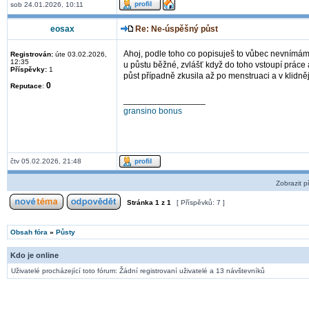
sob 24.01.2026, 10:11
eosax
Re: Ne-úspěšný půst
Ahoj, podle toho co popisuješ to vůbec nevnímám 
Registrován:
úte 03.02.2026,
12:35
u půstu běžné, zvlášť když do toho vstoupí práce a
Příspěvky:
1
půst případně zkusila až po menstruaci a v klidně
0
Reputace
:
_________________
gransino bonus
čtv 05.02.2026, 21:48
Zobrazit p
Stránka
1
z
1
[ Příspěvků: 7 ]
Obsah fóra
»
Půsty
Kdo je online
Uživatelé procházející toto fórum: Žádní registrovaní uživatelé a 13 návštevníků