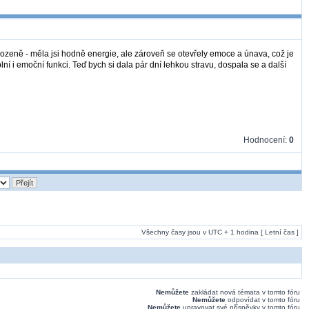
rozeně - měla jsi hodně energie, ale zároveň se otevřely emoce a únava, což je
lní i emoční funkci. Teď bych si dala pár dní lehkou stravu, dospala se a další
Hodnocení:
0
Všechny časy jsou v UTC + 1 hodina [ Letní čas ]
Nemůžete
zakládat nová témata v tomto fóru
Nemůžete
odpovídat v tomto fóru
Nemůžete
upravovat své příspěvky v tomto fóru