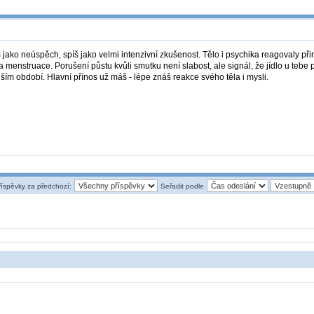
jako neúspěch, spíš jako velmi intenzivní zkušenost. Tělo i psychika reagovaly při
 menstruace. Porušení půstu kvůli smutku není slabost, ale signál, že jídlo u tebe p
jším období. Hlavní přínos už máš - lépe znáš reakce svého těla i mysli.
říspěvky za předchozí:
Seřadit podle