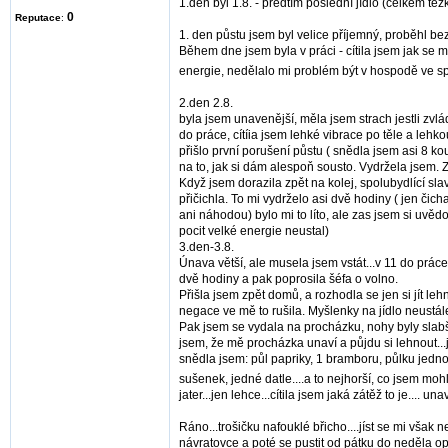
1.den byl 1.8. - předtím poslední jídlo (celkem t
0
Reputace
:
1. den půstu jsem byl velice příjemný, proběhl bez 
Během dne jsem byla v práci - cítila jsem jak se mi
energie, nedělalo mi problém být v hospodě ve spo
2.den 2.8.
byla jsem unavenější, měla jsem strach jestli zvlá
do práce, cítíia jsem lehké vibrace po těle a lehk
přišlo první porušení půstu ( snědla jsem asi 8 k
na to, jak si dám alespoň sousto. Vydržela jsem
Když jsem dorazila zpět na kolej, spolubydlící sl
přičichla. To mi vydrželo asi dvě hodiny ( jen čic
ani náhodou) bylo mi to líto, ale zas jsem si uvěd
pocit velké energie neustal)
3.den-3.8.
Únava větší, ale musela jsem vstát...v 11 do práce.
dvě hodiny a pak poprosila šéfa o volno.
Přišla jsem zpět domů, a rozhodla se jen si jít lehn
negace ve mě to rušila. Myšlenky na jídlo neustále 
Pak jsem se vydala na procházku, nohy byly slabší,
jsem, že mě procházka unaví a půjdu si lehnout...
snědla jsem: půl papriky, 1 bramboru, půlku jednoh
sušenek, jedné datle....a to nejhorší, co jsem moh
jater...jen lehce...cítila jsem jaká zátěž to je.... un
Ráno...trošičku nafouklé břicho....jíst se mi však 
návratovce a poté se pustit od pátku do neděla op