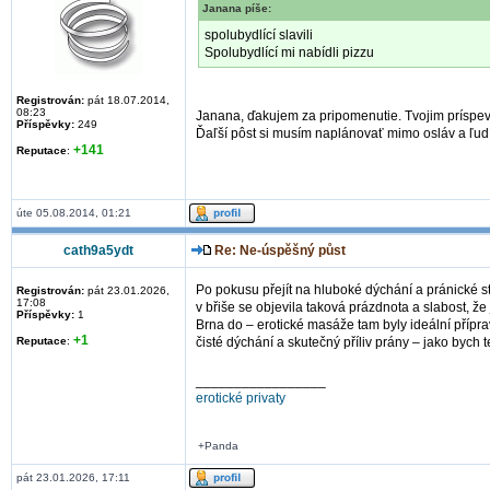
Janana píše:
spolubydlící slavili
Spolubydlící mi nabídli pizzu
Registrován:
pát 18.07.2014,
08:23
Janana, ďakujem za pripomenutie. Tvojim príspevk
Příspěvky:
249
Ďaľší pôst si musím naplánovať mimo osláv a ľudí,
+141
Reputace
:
úte 05.08.2014, 01:21
cath9a5ydt
Re: Ne-úspěšný půst
Po pokusu přejít na hluboké dýchání a pránické str
Registrován:
pát 23.01.2026,
17:08
v břiše se objevila taková prázdnota a slabost, ž
Příspěvky:
1
Brna do – erotické masáže tam byly ideální přípra
+1
Reputace
:
čisté dýchání a skutečný příliv prány – jako bych 
_________________
erotické privaty
+Panda
pát 23.01.2026, 17:11