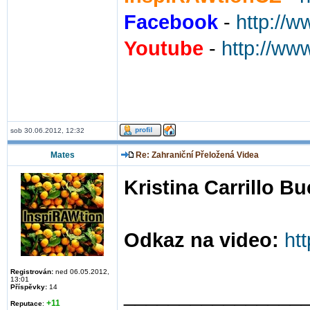
Facebook
-
http://
Youtube
-
http://ww
sob 30.06.2012, 12:32
Mates
Re: Zahraniční Přeložená Videa
Kristina Carrillo B
Odkaz na video:
ht
Registrován:
ned 06.05.2012,
13:01
Příspěvky:
14
________________
+11
Reputace
: