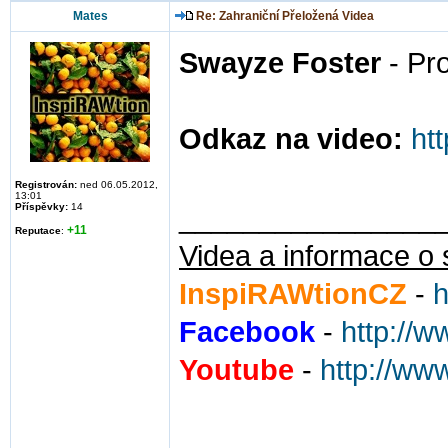
Mates
Re: Zahraniční Přeložená Videa
Swayze Foster
- Pr
Odkaz na video:
ht
Registrován:
ned 06.05.2012,
13:01
Příspěvky:
14
________________
+11
Reputace
:
Videa a informace o 
InspiRAWtionCZ
-
h
Facebook
-
http://
Youtube
-
http://ww