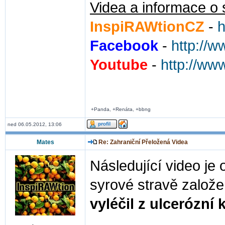
Videa a informace o 
InspiRAWtionCZ
-
h
Facebook
-
http://
Youtube
-
http://ww
+Panda, +Renáta, +bbng
ned 06.05.2012, 13:06
Mates
Re: Zahraniční Přeložená Videa
Následující video je
syrové stravě založ
vyléčil z ulcerózní k