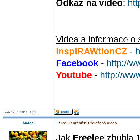
Odkaz na video
:
ht
________________
Videa a informace o 
InspiRAWtionCZ
-
h
Facebook
-
http://
Youtube
-
http://ww
sob 19.05.2012, 17:31
Mates
Re: Zahraniční Přeložená Videa
Jak
Freelee
zhubla 1