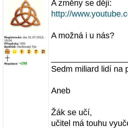
A změny se dějí:
http://www.youtube
A možná i u nás?
Registrován:
úte 31.07.2012,
19:04
Příspěvky:
550
Bydliště:
Horšovský Týn
________________
+298
Reputace
:
Sedm miliard lidí na 
Aneb
Žák se učí,
učitel má touhu vyuč