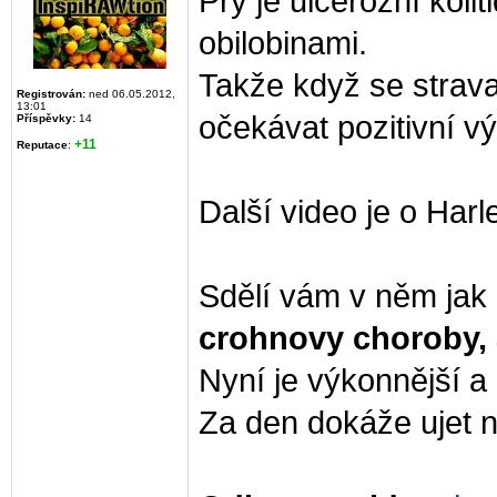
Prý je ulcerózní kol
obilobinami.
Takže když se strav
Registrován:
ned 06.05.2012,
13:01
očekávat pozitivní v
Příspěvky:
14
+11
Reputace
:
Další video je o Har
Sdělí vám v něm jak 
crohnovy choroby,
Nyní je výkonnější a 
Za den dokáže ujet n