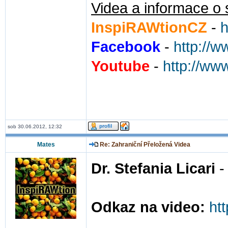
Videa a informace o 
InspiRAWtionCZ
-
h
Facebook
-
http://
Youtube
-
http://ww
sob 30.06.2012, 12:32
Mates
Re: Zahraniční Přeložená Videa
Dr. Stefania Licari
-
Odkaz na video:
ht