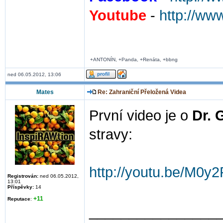
Youtube
-
http://ww
+ANTONÍN, +Panda, +Renáta, +bbng
ned 06.05.2012, 13:06
Mates
Re: Zahraniční Přeložená Videa
První video je o
Dr. 
stravy:
http://youtu.be/M0
Registrován:
ned 06.05.2012,
13:01
Příspěvky:
14
+11
Reputace
:
________________