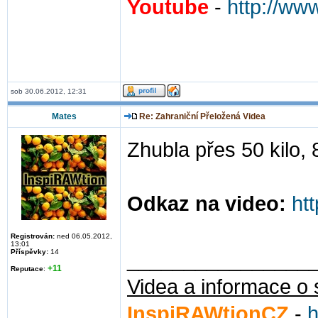
Youtube
-
http://ww
sob 30.06.2012, 12:31
Mates
Re: Zahraniční Přeložená Videa
Zhubla přes 50 kilo,
Odkaz na video:
ht
Registrován:
ned 06.05.2012,
13:01
Příspěvky:
14
________________
+11
Reputace
:
Videa a informace o 
InspiRAWtionCZ
-
h