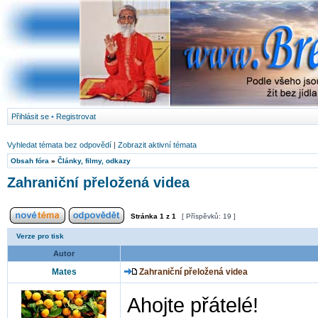
Přihlásit se
•
Registrovat
Vyhledat témata bez odpovědí
|
Zobrazit aktivní témata
Obsah fóra
»
Články, filmy, odkazy
Zahraniční přeložená videa
Stránka
1
z
1
[ Příspěvků: 19 ]
Verze pro tisk
Autor
Mates
Zahraniční přeložená videa
Ahojte přátelé!