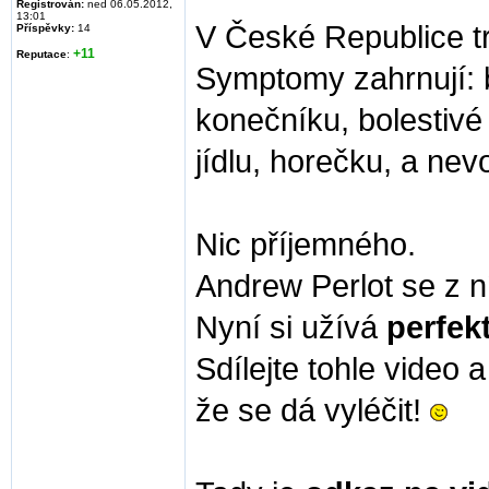
Registrován:
ned 06.05.2012,
13:01
V České Republice trp
Příspěvky:
14
+11
Reputace
:
Symptomy zahrnují: b
konečníku, bolestivé 
jídlu, horečku, a nev
Nic příjemného.
Andrew Perlot se z ní
Nyní si užívá
perfekt
Sdílejte tohle video a
že se dá vyléčit!