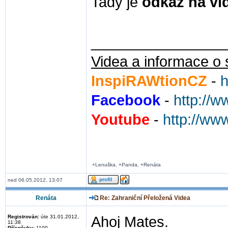
Tady je
odkaz na vi
________________
Videa a informace o 
InspiRAWtionCZ
-
h
Facebook
-
http://
Youtube
-
http://ww
+Lenuška, +Panda, +Renáta
ned 06.05.2012, 13:07
Renáta
Re: Zahraniční Přeložená Videa
Registrován:
úte 31.01.2012,
Ahoj Mates.
11:38
Příspěvky:
1100