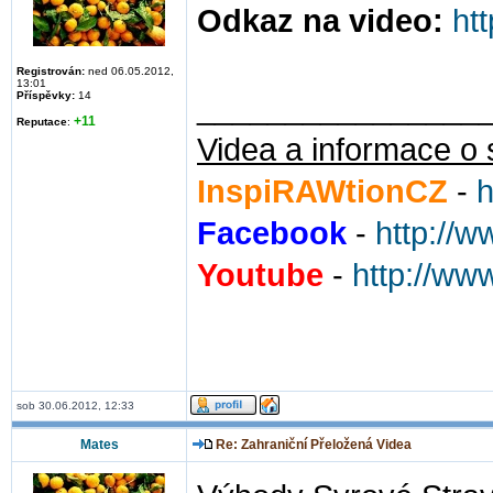
Odkaz na video:
ht
Registrován:
ned 06.05.2012,
13:01
Příspěvky:
14
________________
+11
Reputace
:
Videa a informace o 
InspiRAWtionCZ
-
h
Facebook
-
http://
Youtube
-
http://ww
sob 30.06.2012, 12:33
Mates
Re: Zahraniční Přeložená Videa