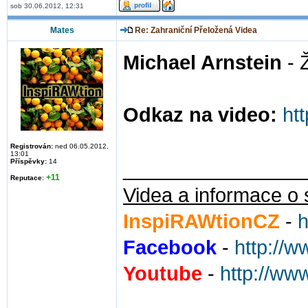
sob 30.06.2012, 12:31
Mates
Re: Zahraniční Přeložená Videa
Michael Arnstein
- 
Odkaz na video:
ht
Registrován:
ned 06.05.2012,
13:01
Příspěvky:
14
________________
+11
Reputace
:
Videa a informace o 
InspiRAWtionCZ
-
h
Facebook
-
http://
Youtube
-
http://ww