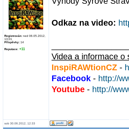
Výhody Syrové Strav
Odkaz na video:
ht
Registrován:
ned 06.05.2012,
13:01
Příspěvky:
14
________________
+11
Reputace
:
Videa a informace o 
InspiRAWtionCZ
-
h
Facebook
-
http://
Youtube
-
http://ww
sob 30.06.2012, 12:33