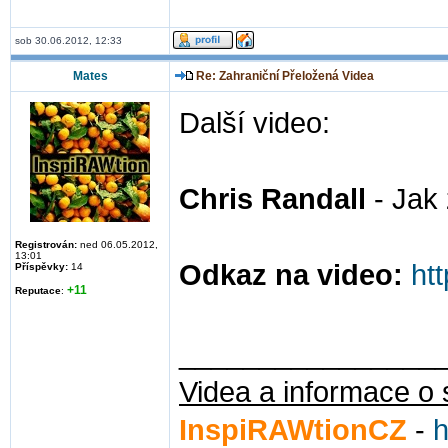
sob 30.06.2012, 12:33
Mates
Re: Zahraniční Přeložená Videa
Další video:
Chris Randall
- Jak 
Registrován:
ned 06.05.2012,
13:01
Odkaz na video:
ht
Příspěvky:
14
+11
Reputace
:
________________
Videa a informace o 
InspiRAWtionCZ
-
h