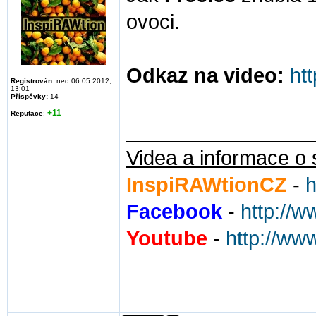
ovoci.
Odkaz na video:
ht
Registrován:
ned 06.05.2012,
13:01
Příspěvky:
14
+11
Reputace
:
________________
Videa a informace o 
InspiRAWtionCZ
-
h
Facebook
-
http://
Youtube
-
http://ww