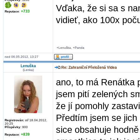
Vďaka, že si sa s na
+733
Reputace
:
vidieť, ako 100x poč
+Lenuška, +Panda
ned 06.05.2012, 13:27
Lenuška
Re: Zahraniční Přeložená Videa
(Lenka)
ano, to má Renátka pr
jsem pití zelených s
že jí pomohly zastavi
Předtím jsem se jich
Registrován:
stř 18.04.2012,
20:25
sice obsahuje hodně 
Příspěvky:
900
+839
Reputace
: