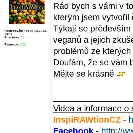
Rád bych s vámi v to
kterým jsem vytvořil
Týkají se prědevším 
Registrován:
ned 06.05.2012,
13:01
veganů a jejich zkuš
Příspěvky:
14
+11
Reputace
:
problémů ze kterých 
Doufám, že se vám bu
Mějte se krásně
________________
Videa a informace o 
InspiRAWtionCZ
-
h
Facebook
-
http://