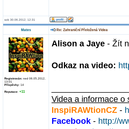
sob 30.06.2012, 12:31
Mates
Re: Zahraniční Přeložená Videa
Alison a Jaye
- Žít 
Odkaz na video:
ht
Registrován:
ned 06.05.2012,
13:01
Příspěvky:
14
________________
+11
Reputace
:
Videa a informace o 
InspiRAWtionCZ
-
h
Facebook
-
http://