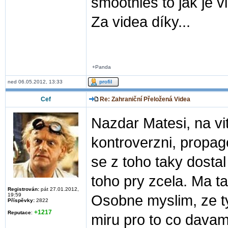
smoothies to jak je v
Za videa díky...
+Panda
ned 06.05.2012, 13:33
Cef
Re: Zahraniční Přeložená Videa
Nazdar Matesi, na vit
kontroverzni, propago
se z toho taky dosta
toho pry zcela. Ma t
Registrován:
pát 27.01.2012,
19:59
Osobne myslim, ze tyh
Příspěvky:
2822
+1217
Reputace
:
miru pro to co davame