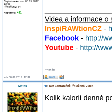
Registrován:
ned 06.05.2012,
13:01
Příspěvky:
14
________________
+11
Reputace
:
Videa a informace o 
InspiRAWtionCZ
-
h
Facebook
-
http://
Youtube
-
http://ww
+Renáta
sob 30.06.2012, 12:32
Mates
Re: Zahraniční Přeložená Videa
Kolik kalorií denně 