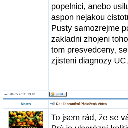
popelnici, anebo usi
aspon nejakou cistotu
Pusty samozrejme po
zakladni zhojeni to
tom presvedceny, se
zjisteni diagnozy UC
ned 06.05.2012, 13:48
Mates
Re: Zahraniční Přeložená Videa
To jsem rád, že se vá