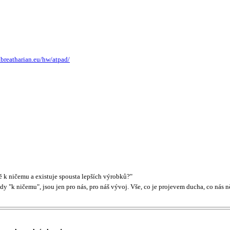
.breatharian.eu/hw/atpad/
ě k ničemu a existuje spousta lepších výrobků?"
 vždy "k ničemu", jsou jen pro nás, pro náš vývoj. Vše, co je projevem ducha, co nás 