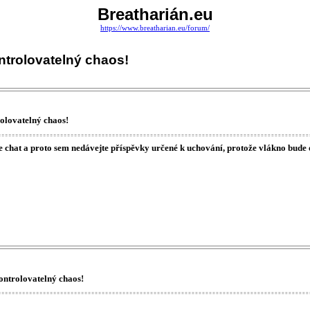
Breatharián.eu
https://www.breatharian.eu/forum/
ntrolovatelný chaos!
olovatelný chaos!
e chat a proto sem nedávejte příspěvky určené k uchování, protože vlákno bud
ontrolovatelný chaos!