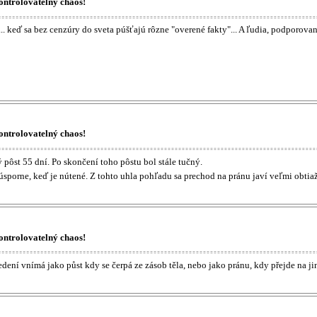
ontrolovatelný chaos!
... keď sa bez cenzúry do sveta púšťajú rôzne "overené fakty"... A ľudia, podporo
ontrolovatelný chaos!
ôst 55 dní. Po skončení toho pôstu bol stále tučný.
sporne, keď je nútené. Z tohto uhla pohľadu sa prechod na pránu javí veľmi obtiaž
ontrolovatelný chaos!
edení vnímá jako půst kdy se čerpá ze zásob těla, nebo jako pránu, kdy přejde na ji