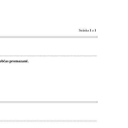
Stránka
1
z
1
e občas promazané.