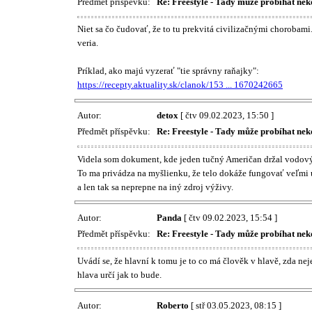
Předmět příspěvku:
Re: Freestyle - Tady může probíhat nek
Niet sa čo čudovať, že to tu prekvitá civilizačnými chorobami
veria.
Príklad, ako majú vyzerať "tie správny raňajky":
https://recepty.aktuality.sk/clanok/153 ... 1670242665
Autor:
detox
[ čtv 09.02.2023, 15:50 ]
Předmět příspěvku:
Re: Freestyle - Tady může probíhat nek
Videla som dokument, kde jeden tučný Američan držal vodový p
To ma privádza na myšlienku, že telo dokáže fungovať veľmi ú
a len tak sa neprepne na iný zdroj výživy.
Autor:
Panda
[ čtv 09.02.2023, 15:54 ]
Předmět příspěvku:
Re: Freestyle - Tady může probíhat nek
Uvádí se, že hlavní k tomu je to co má člověk v hlavě, zda nej
hlava určí jak to bude.
Autor:
Roberto
[ stř 03.05.2023, 08:15 ]