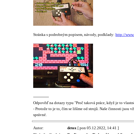
Stránka s podrobným popisem, návody, podklady:
http://www
-------------
Odpověď na dotazy typu "Proč taková práce, když je to vlastn
- Protože to je to, čím se lišíme od strojů. Naše činnosti jsou
správné.
Autor:
detox
[ pon 05.12.2022, 14:41 ]