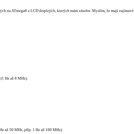
ožených na ATmega8 a LCD displejích, kterých mám zásobu. Myslím, že mají zajímav
 (1 Hz až 8 MHz).
Hz až 50 MHz, příp. 1 Hz až 100 MHz).