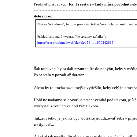
Předmět příspěvku:
Re: Freestyle - Tady může probíhat nek
detox píše:
Niet sa čo čudovať, že to tu prekvitá civilizačnými chorobami... keď 
Príklad, ako majú vyzerať "tie správny raňajky":
https://recepty.aktuality.sk/clanok/153 ... 1670242665
Šak toto, veci by sa dali razantnejšie do pohybu, keby v médiac
čo sa stalo v pozadí až doteraz
Alebo by to trocha razantnejšie vyriešilo, keby celý internet sa
Hold ne nadarmo sa hovorí, diamant vzniká pod tlakom, je Nás
vykryštalizovať práve pod tým tlakom
Takže, všetko je jak má byť, doležité je, udržovať seba v pr
a vtipnosť...
Asi si aj tak myslím, že všetko by sa malo pozatvárať, tvorili 