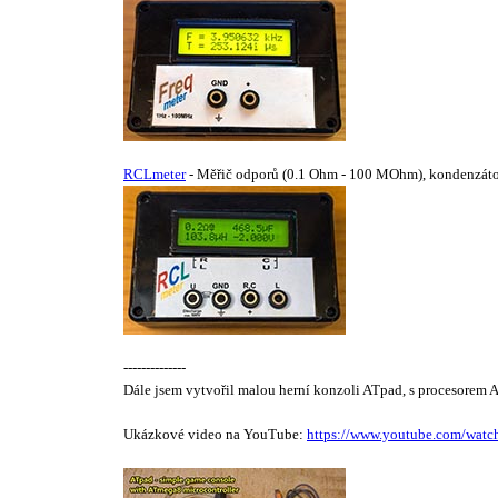
RCLmeter
- Měřič odporů (0.1 Ohm - 100 MOhm), kondenzátorů 
--------------
Dále jsem vytvořil malou herní konzoli ATpad, s procesorem
Ukázkové video na YouTube:
https://www.youtube.com/wat