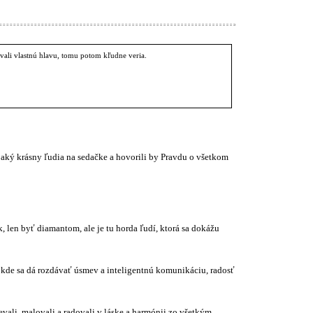
ívali vlastnú hlavu, tomu potom kľudne veria.
 nejaký krásny ľudia na sedačke a hovorili by Pravdu o všetkom
 len byť diamantom, ale je tu horda ľudí, ktorá sa dokážu
e kde sa dá rozdávať úsmev a inteligentnú komunikáciu, radosť
ievali, malovali a radovali v láske a harmónii zo všetkým