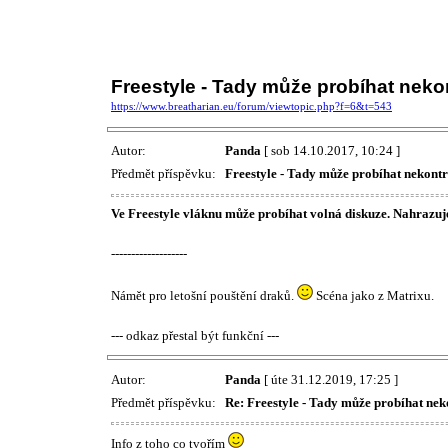
Freestyle - Tady může probíhat neko
https://www.breatharian.eu/forum/viewtopic.php?f=6&t=543
Autor:
Panda
[ sob 14.10.2017, 10:24 ]
Předmět příspěvku:
Freestyle - Tady může probíhat nekontr
Ve Freestyle vláknu může probíhat volná diskuze. Nahrazuj
-------------------
Námět pro letošní pouštění draků.
Scéna jako z Matrixu.
--- odkaz přestal být funkční ---
Autor:
Panda
[ úte 31.12.2019, 17:25 ]
Předmět příspěvku:
Re: Freestyle - Tady může probíhat nek
Info z toho co tvořím