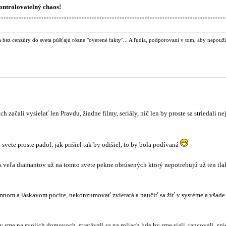
ontrolovatelný chaos!
sa bez cenzúry do sveta púšťajú rôzne "overené fakty"... A ľudia, podporovaní v tom, aby nepouž
h začali vysielať len Pravdu, žiadne filmy, seriály, nič len by proste sa striedali
 svete proste padol, jak prišiel tak by odišiel, to by bola podívaná
 veľa diamantov už na tomto svete pekne obrúsených ktorý nepotrebujú už ten tlak,
íjemnom a láskavom pocite, nekonzumovať zvieratá a naučiť sa žiť v systéme a všad
by sme na svojich domovoch, stretávali sa na roliach kde by sme siali, tancovali, sp