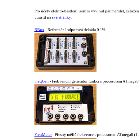
Pro účely elektro-bastlení jsem si vyvinul pár měřidel, zal
umístil na
své stránky
.
RBox
- Referenční odporová dekáda 0.1%.
FreqGen
- Frekvenční generátor funkcí s procesorem ATmega8
FreqMeter
- Přesný měřič frekvence s procesorem ATmega8 (1 