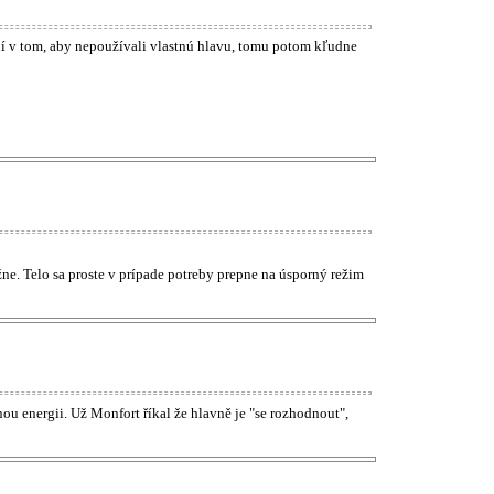
vaní v tom, aby nepoužívali vlastnú hlavu, tomu potom kľudne
ne. Telo sa proste v prípade potreby prepne na úsporný režim
nou energii. Už Monfort říkal že hlavně je "se rozhodnout",