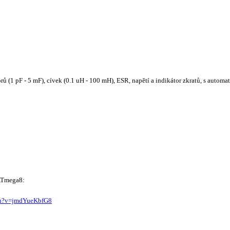
(1 pF - 5 mF), cívek (0.1 uH - 100 mH), ESR, napětí a indikátor zkratů, s autom
 ATmega8:
ch?v=jmdYueKbfG8