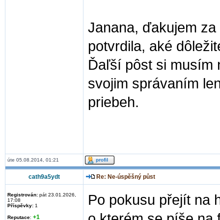
Janana, ďakujem za 
potvrdila, aké dôlež
Ďaľší pôst si musím 
svojim správaním len
priebeh.
úte 05.08.2014, 01:21
cath9a5ydt
Re: Ne-úspěšný půst
Registrován:
pát 23.01.2026,
Po pokusu přejít na 
17:08
Příspěvky:
1
o kterém se píše na 
+1
Reputace
: