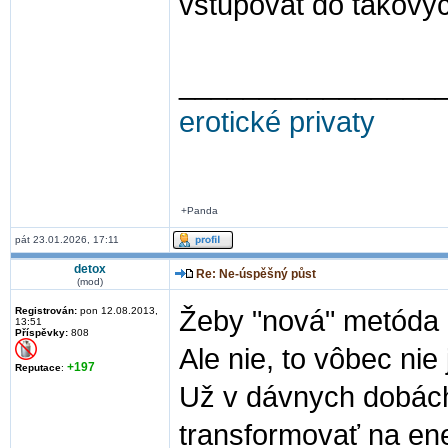
vstupovat do takovýc
________________
erotické privaty
+Panda
pát 23.01.2026, 17:11
detox
Re: Ne-úspěšný půst
(mod)
Registrován:
pon 12.08.2013,
Žeby "nová" metóda 
13:51
Příspěvky:
808
Ale nie, to vôbec nie
+197
Reputace
:
Už v dávnych dobách
transformovať na ene