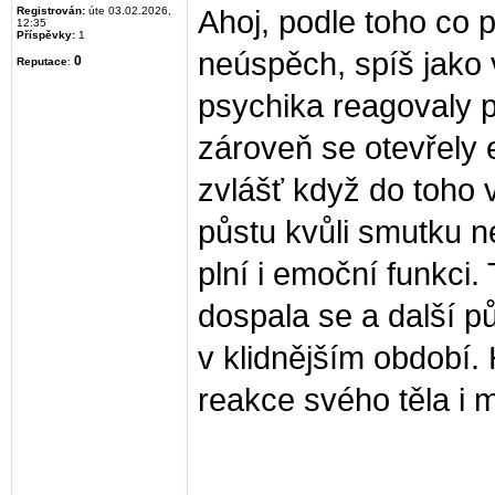
Registrován:
úte 03.02.2026,
Ahoj, podle toho co 
12:35
Příspěvky:
1
neúspěch, spíš jako v
0
Reputace
:
psychika reagovaly p
zároveň se otevřely 
zvlášť když do toho 
půstu kvůli smutku ne
plní i emoční funkci.
dospala se a další p
v klidnějším období.
reakce svého těla i m
________________