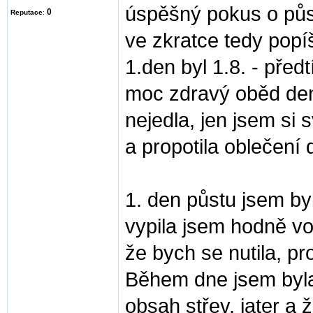
úspěšný pokus o půs
0
Reputace
:
ve zkratce tedy popí
1.den byl 1.8. - před
moc zdravý oběd den
nejedla, jen jsem si 
a propotila oblečení 
1. den půstu jsem byl
vypila jsem hodně vod
že bych se nutila, pr
Během dne jsem byla v
obsah střev, jater a 