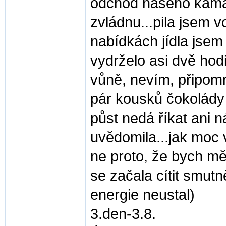
odchod našeho kamar
zvládnu...pila jsem v
nabídkách jídla jsem 
vydrželo asi dvě hodi
vůně, nevím, připomn
pár kousků čokolády
půst nedá říkat ani n
uvědomila...jak moc v
ne proto, že bych mě
se začala cítit smutn
energie neustal)
3.den-3.8.