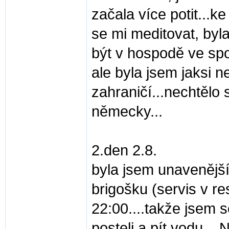
začala více potit...k
se mi meditovat, byl
být v hospodě ve spol
ale byla jsem jaksi n
zahraničí...nechtělo 
německy...
2.den 2.8.
byla jsem unavenější,
brigošku (servis v r
22:00....takže jsem s
posteli a pít vodu...