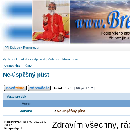
Přihlásit se
•
Registrovat
Vyhledat témata bez odpovědí
|
Zobrazit aktivní témata
Obsah fóra
»
Půsty
Ne-úspěšný půst
Stránka
1
z
1
[ Příspěvků: 7 ]
Verze pro tisk
Autor
Janana
Ne-úspěšný půst
Registrován:
ned 03.08.2014,
Zdravím všechny, rád
20:47
Příspěvky:
1