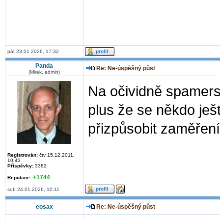
pát 23.01.2026, 17:32
Panda
Re: Ne-úspěšný půst
(Mirek, admin)
Na očividně spamers
plus že se někdo ješ
přizpůsobit zaměření
Registrován:
čtv 15.12.2011,
10:43
Příspěvky:
3382
+1744
Reputace
:
sob 24.01.2026, 10:11
eosax
Re: Ne-úspěšný půst