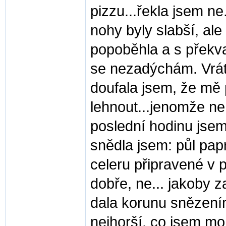
pizzu...řekla jsem n
nohy byly slabší, ale 
popoběhla a s překvap
se nezadýchám. Vráti
doufala jsem, že mě 
lehnout...jenomže ne.
poslední hodinu jsem
snědla jsem: půl pap
celeru připravené v pá
dobře, ne... jakoby 
dala korunu snězením
nejhorší, co jsem moh