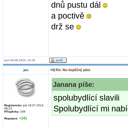
dnů pustu dál
a poctivě
drž se
pon 04.08.2014, 14:16
jao
Re: Ne-úspěšný půst
Janana píše:
spolubydlící slavili
Registrován:
pát 18.07.2014,
Spolubydlící mi nabí
08:23
Příspěvky:
249
+141
Reputace
: