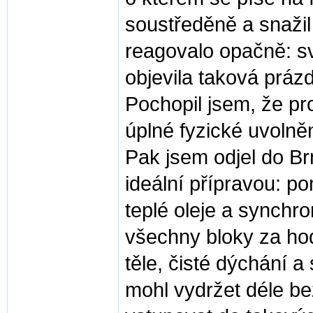
soustředěně a snažil s
reagovalo opačně: sva
objevila taková práz
Pochopil jsem, že pr
úplné fyzické uvolně
Pak jsem odjel do Br
ideální přípravou: p
teplé oleje a synchr
všechny bloky za hod
těle, čisté dýchání a
mohl vydržet déle be