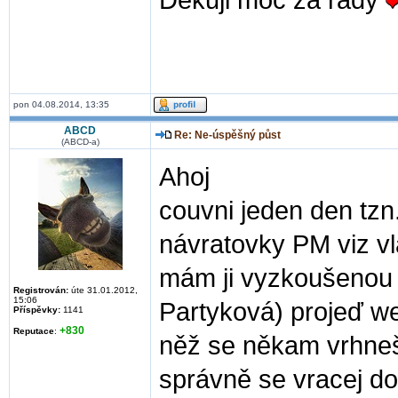
Děkuji moc za rady
pon 04.08.2014, 13:35
ABCD
Re: Ne-úspěšný půst
(ABCD-a)
Ahoj
couvni jeden den tzn
návratovky PM viz vl
mám ji vyzkoušenou 
Registrován:
úte 31.01.2012,
15:06
Partyková) projeď we
Příspěvky:
1141
+830
Reputace
:
něž se někam vrhneš
správně se vracej d