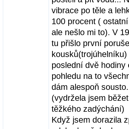
vibrace po těle a leh
100 procent ( ostatn
ale nešlo mi to). V 1
tu přišlo první poruš
kousků(trojúhelníku
poslední dvě hodiny c
pohledu na to všechno
dám alespoň sousto.
(vydržela jsem běže
těžkého zadýchání)
Když jsem dorazila zp