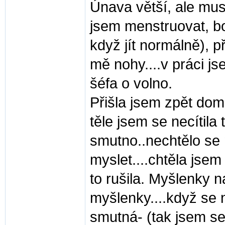
Únava větší, ale mus
jsem menstruovat, bol
když jít normálně), p
mě nohy....v práci js
šéfa o volno.
Přišla jsem zpět domů,
těle jsem se necítila t
smutno..nechtělo se 
myslet....chtěla jse
to rušila. Myšlenky na
myšlenky....když se n
smutná- (tak jsem se 