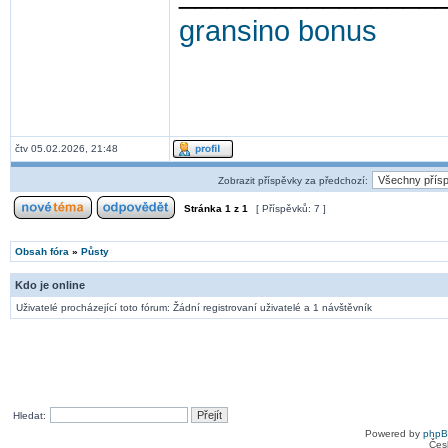
gransino bonus
čtv 05.02.2026, 21:48
Zobrazit příspěvky za předchozí:
Stránka
1
z
1
[ Příspěvků: 7 ]
Obsah fóra
»
Půsty
Kdo je online
Uživatelé procházející toto fórum: Žádní registrovaní uživatelé a 1 návštěvník
Hledat:
Powered by
php
Čes