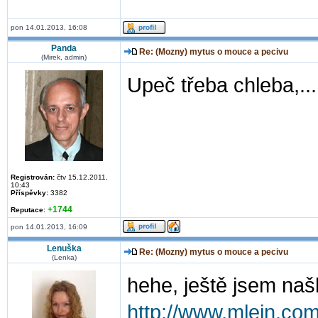
pon 14.01.2013, 16:08
Panda
Re: (Mozny) mytus o mouce a pecivu
(Mirek, admin)
Upeč třeba chleba,...
Registrován:
čtv 15.12.2011,
10:43
Příspěvky:
3382
+1744
Reputace
:
pon 14.01.2013, 16:09
Lenuška
Re: (Mozny) mytus o mouce a pecivu
(Lenka)
hehe, ještě jsem naš
http://www.mlejn.c