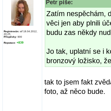
Petr píše:
Zatím nespěchám, d
věci jen aby plnili ú
budu zas někdy nudi
Registrován:
stř 18.04.2012,
20:25
Příspěvky:
900
+839
Reputace
:
Jo tak, uplatní se i 
bronzový ložisko, ž
tak to jsem fakt zvěd
foto, až něco bude.