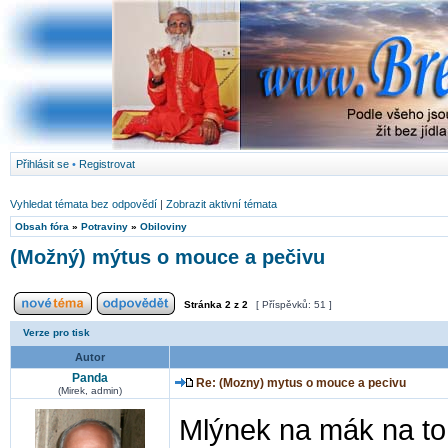
Přihlásit se
•
Registrovat
Vyhledat témata bez odpovědí
|
Zobrazit aktivní témata
Obsah fóra
»
Potraviny
»
Obiloviny
(Možný) mýtus o mouce a pečivu
Stránka
2
z
2
[ Příspěvků: 51 ]
Verze pro tisk
Autor
Panda
Re: (Mozny) mytus o mouce a pecivu
(Mirek, admin)
Mlýnek na mák na to