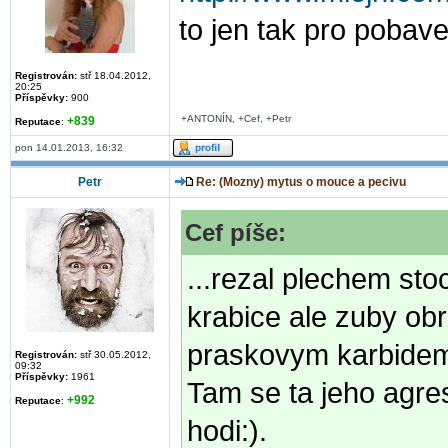
to jen tak pro pobave
Registrován:
stř 18.04.2012,
20:25
Příspěvky:
900
+ANTONÍN, +Cef, +Petr
+839
Reputace
:
pon 14.01.2013, 16:32
Petr
Re: (Mozny) mytus o mouce a pecivu
Cef píše:
...rezal plechem sto
krabice ale zuby ob
praskovym karbide
Registrován:
stř 30.05.2012,
09:32
Příspěvky:
1961
Tam se ta jeho agres
+992
Reputace
:
hodi:).