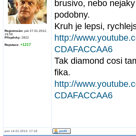
brusivo, nebo nejaky
podobny.
Kruh je lepsi, rychlejs
Registrován:
pát 27.01.2012,
19:59
http://www.youtube
Příspěvky:
2822
+1217
Reputace
:
CDAFACCAA6
Tak diamond cosi tam
fika.
http://www.youtube.
CDAFACCAA6
pon 14.01.2013, 17:18