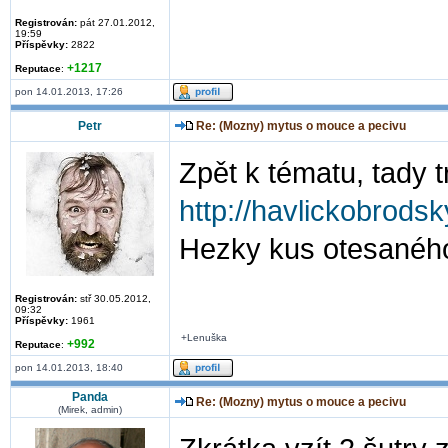
Registrován:
pát 27.01.2012,
19:59
Příspěvky:
2822
+1217
Reputace
:
pon 14.01.2013, 17:26
Petr
Re: (Mozny) mytus o mouce a pecivu
Zpět k tématu, tady t
http://havlickobrodsk
Hezky kus otesaného
Registrován:
stř 30.05.2012,
09:32
Příspěvky:
1961
+Lenuška
+992
Reputace
:
pon 14.01.2013, 18:40
Panda
Re: (Mozny) mytus o mouce a pecivu
(Mirek, admin)