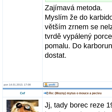
Zajímavá metoda.
Myslím že do karbid
větším zrnem se nelz
tvrdě vypálený porc
pomalu. Do karborun
dostat.
pon 14.01.2013, 17:08
Cef
Re: (Mozny) mytus o mouce a pecivu
Jj, tady borec reze 1