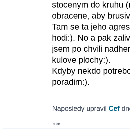
stocenym do kruhu (n
obracene, aby brusi
Tam se ta jeho agresi
hodi:). No a pak zal
jsem po chvili nadhe
kulove plochy:).
Kdyby nekdo potrebov
poradim:).
Naposledy upravil
Cef
dne
+Petr