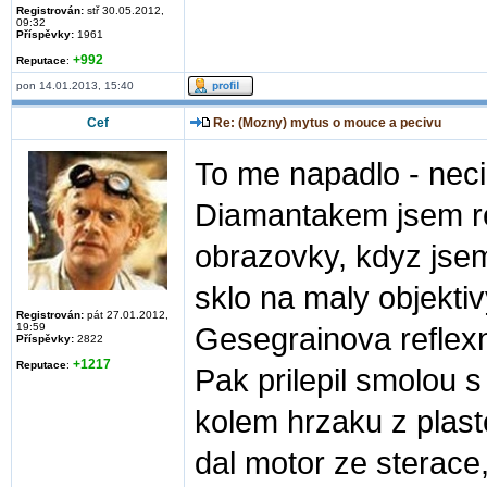
Registrován:
stř 30.05.2012,
09:32
Příspěvky:
1961
+992
Reputace
:
pon 14.01.2013, 15:40
Cef
Re: (Mozny) mytus o mouce a pecivu
To me napadlo - neci
Diamantakem jsem rez
obrazovky, kdyz jsem
sklo na maly objekti
Registrován:
pát 27.01.2012,
19:59
Gesegrainova reflex
Příspěvky:
2822
+1217
Reputace
:
Pak prilepil smolou s
kolem hrzaku z plast
dal motor ze sterace