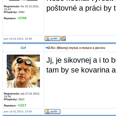
poštovné a práci by 
Registrován:
čtv 15.12.2011,
10:43
Příspěvky:
3382
+1744
Reputace
:
pon 14.01.2013, 15:49
Cef
Re: (Mozny) mytus o mouce a pecivu
Jj, je sikovnej a i to
tam by se kovarina a o
Registrován:
pát 27.01.2012,
19:59
Příspěvky:
2822
+1217
Reputace
:
pon 14.01.2013, 15:55