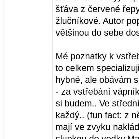
šťáva z červené řepy
žlučníkové. Autor po
většinou do sebe do
Mé poznatky k vstřebá
to celkem specializu
hybné, ale obávám se
- za vstřebání vápník
si budem.. Ve středn
každý.. (fun fact: z 
mají ve zvyku naklád
slupkou do vodky.Maj