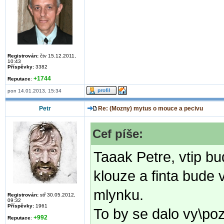
Registrován:
čtv 15.12.2011,
10:43
Příspěvky:
3382
+1744
Reputace
:
pon 14.01.2013, 15:34
Petr
Re: (Mozny) mytus o mouce a pecivu
Cef píše:
Taaak Petre, vtip bud
klouze a finta bude 
mlynku.
Registrován:
stř 30.05.2012,
09:32
Příspěvky:
1961
To by se dalo vy\po
+992
Reputace
: