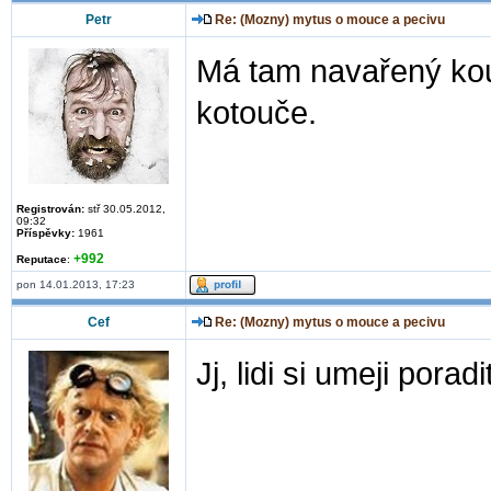
Petr
Re: (Mozny) mytus o mouce a pecivu
Má tam navařený ko
kotouče.
Registrován:
stř 30.05.2012,
09:32
Příspěvky:
1961
+992
Reputace
:
pon 14.01.2013, 17:23
Cef
Re: (Mozny) mytus o mouce a pecivu
Jj, lidi si umeji poradi