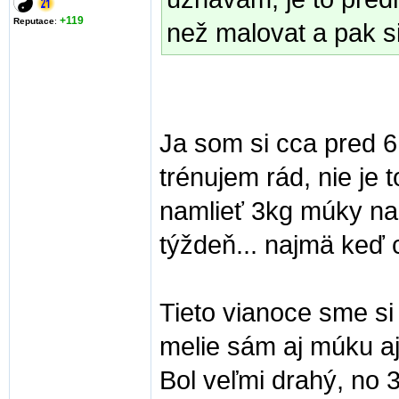
+119
Reputace
:
než malovat a pak si
Ja som si cca pred 6
trénujem rád, nie je 
namlieť 3kg múky na t
týždeň... najmä keď
Tieto vianoce sme si
melie sám aj múku aj 
Bol veľmi drahý, no 