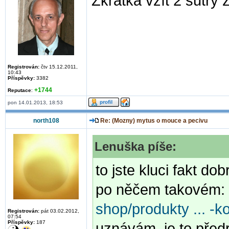
Zkrátka vzít 2 šutry 
Registrován:
čtv 15.12.2011,
10:43
Příspěvky:
3382
+1744
Reputace
:
pon 14.01.2013, 18:53
north108
Re: (Mozny) mytus o mouce a pecivu
Lenuška píše:
to jste kluci fakt d
po něčem takovém:
shop/produkty ... -
Registrován:
pát 03.02.2012,
07:54
Příspěvky:
187
uznávám, je to předr