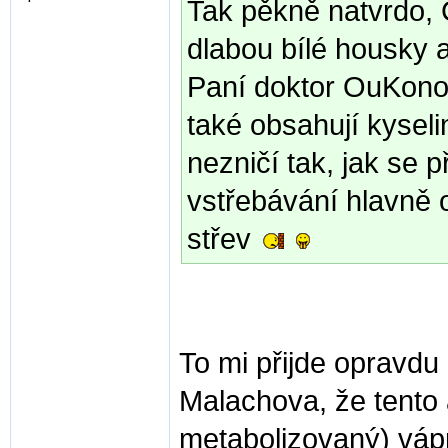
Tak pěkně natvrdo,
dlabou bílé housky 
Paní doktor OuKonor
také obsahují kyseli
nezničí tak, jak se 
vstřebávání hlavně
střev
To mi přijde opravdu
Malachova, že tento 
metabolizovaný) váp