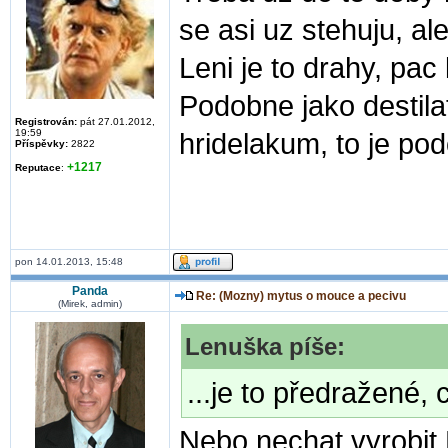
se asi uz stehuju, a
Leni je to drahy, pac
Podobne jako destila
Registrován:
pát 27.01.2012,
19:59
hridelakum, to je po
Příspěvky:
2822
+1217
Reputace
:
pon 14.01.2013, 15:48
Panda
Re: (Mozny) mytus o mouce a pecivu
(Mirek, admin)
Lenuška píše:
...je to předražené, 
Nebo nechat vyrobit 