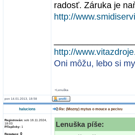
radosť. Záruka je na
http://www.smidiserv
________________
http://www.vitazdroje
Oni môžu, lebo si my
+Lenuška
pon 14.01.2013, 18:58
halucions
Re: (Mozny) mytus o mouce a pecivu
Registrován:
sob 16.11.2024,
Lenuška píše:
18:03
Příspěvky:
1
0
Reputace
: