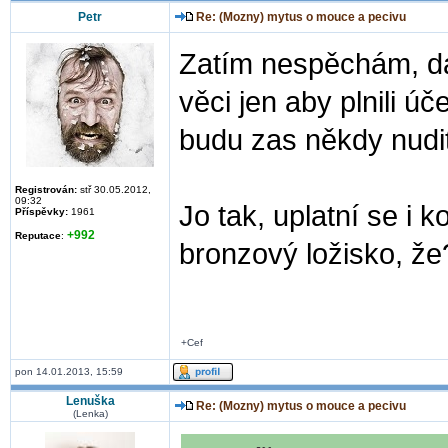
Petr
Re: (Mozny) mytus o mouce a pecivu
Zatím nespěchám, dá
věci jen aby plnili ú
budu zas někdy nudit
Registrován:
stř 30.05.2012,
09:32
Jo tak, uplatní se i k
Příspěvky:
1961
+992
Reputace
:
bronzový ložisko, že
+Cef
pon 14.01.2013, 15:59
Lenuška
Re: (Mozny) mytus o mouce a pecivu
(Lenka)