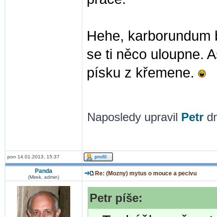
Hehe, karborundum b
se ti něco uloupne. 
písku z křemene.
Naposledy upravil
Petr
dn
pon 14.01.2013, 15:37
Panda
Re: (Mozny) mytus o mouce a pecivu
(Mirek, admin)
Petr píše: