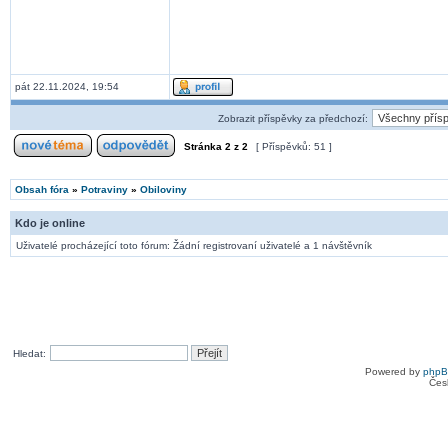
pát 22.11.2024, 19:54
Zobrazit příspěvky za předchozí:
Stránka
2
z
2
[ Příspěvků: 51 ]
Obsah fóra
»
Potraviny
»
Obiloviny
Kdo je online
Uživatelé procházející toto fórum: Žádní registrovaní uživatelé a 1 návštěvník
Hledat:
Powered by
php
Čes