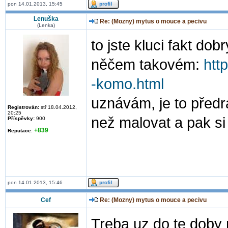
pon 14.01.2013, 15:45
Lenuška
Re: (Mozny) mytus o mouce a pecivu
(Lenka)
to jste kluci fakt do
něčem takovém:
htt
-komo.html
uznávám, je to předr
Registrován:
stř 18.04.2012,
20:25
než malovat a pak si 
Příspěvky:
900
+839
Reputace
:
pon 14.01.2013, 15:46
Cef
Re: (Mozny) mytus o mouce a pecivu
Treba uz do te doby 