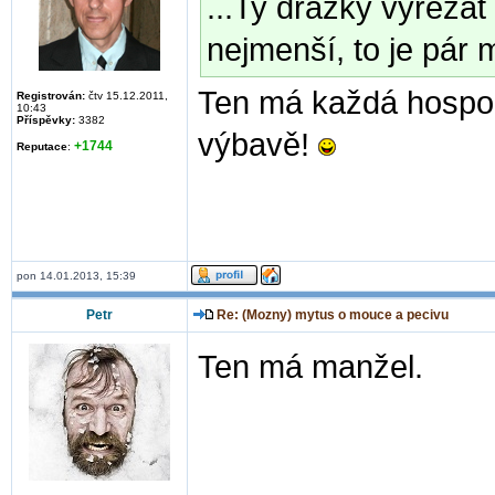
...Ty drážky vyřeza
nejmenší, to je pár 
Ten má každá hospo
Registrován:
čtv 15.12.2011,
10:43
Příspěvky:
3382
výbavě!
+1744
Reputace
:
pon 14.01.2013, 15:39
Petr
Re: (Mozny) mytus o mouce a pecivu
Ten má manžel.