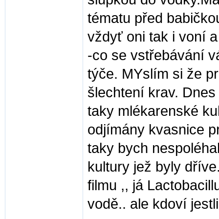
tématu před babičkou 
vždyť oni tak i voní a
-co se vstřebávání v
týče. MYslím si že p
šlechtení krav. Dnes
taky mlékarenské kult
odjímány kvasnice pr
taky bych nespoléha
kultury jež byly dří
filmu ,, já Lactobacil
vodě.. ale kdoví jest