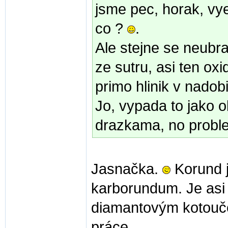
jsme pec, horak, vy
co ?
.
Ale stejne se neub
ze sutru, asi ten oxi
primo hlinik v nadob
Jo, vypada to jako 
drazkama, no probl
Jasnačka.
Korund je
karborundum. Je asi 
diamantovým kotoučem
práce.