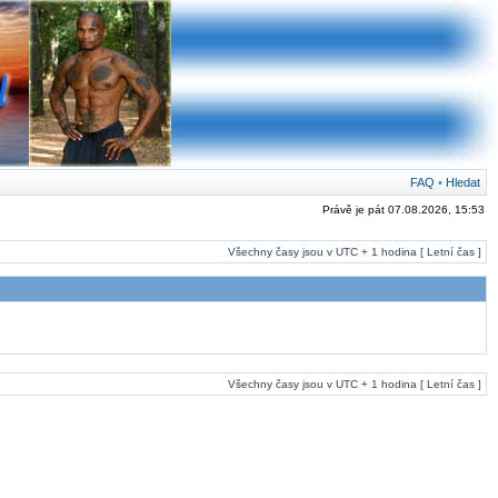
FAQ
•
Hledat
Právě je pát 07.08.2026, 15:53
Všechny časy jsou v UTC + 1 hodina [ Letní čas ]
Všechny časy jsou v UTC + 1 hodina [ Letní čas ]