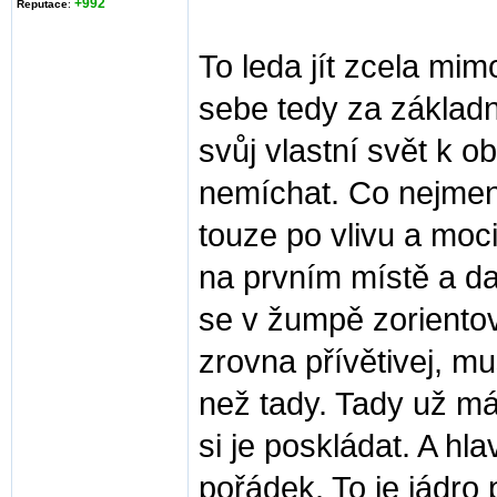
+992
Reputace
:
To leda jít zcela mimo
sebe tedy za základn
svůj vlastní svět k
nemíchat. Co nejmenš
touze po vlivu a moci
na prvním místě a da
se v žumpě zorientova
zrovna přívětivej, mu
než tady. Tady už má
si je poskládat. A hlav
pořádek. To je jádro