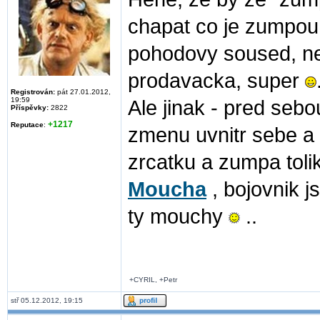
chapat co je zumpou 
pohodovy soused, n
prodavacka, super
Registrován:
pát 27.01.2012,
19:59
Ale jinak - pred seb
Příspěvky:
2822
+1217
Reputace
:
zmenu uvnitr sebe a 
zrcatku a zumpa tolik
Moucha
, bojovnik 
ty mouchy
..
+CYRIL, +Petr
stř 05.12.2012, 19:15