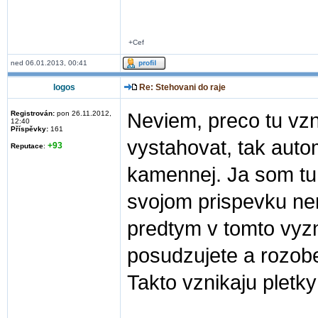
+Cef
ned 06.01.2013, 00:41
logos
Re: Stehovani do raje
Registrován:
pon 26.11.2012,
Neviem, preco tu vzn
12:40
Příspěvky:
161
vystahovat, tak auto
+93
Reputace
:
kamennej. Ja som tu n
svojom prispevku nen
predtym v tomto vyzn
posudzujete a rozobe
Takto vznikaju pletky .