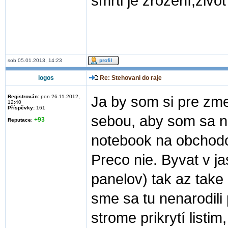
smrti je zrození,život 
sob 05.01.2013, 14:23
logos
Re: Stehovani do raje
Registrován:
pon 26.11.2012,
Ja by som si pre zme
12:40
Příspěvky:
161
sebou, aby som sa 
+93
Reputace
:
notebook na obchodov
Preco nie. Byvat v ja
panelov) tak az take
sme sa tu nenarodili 
strome prikrytí listi