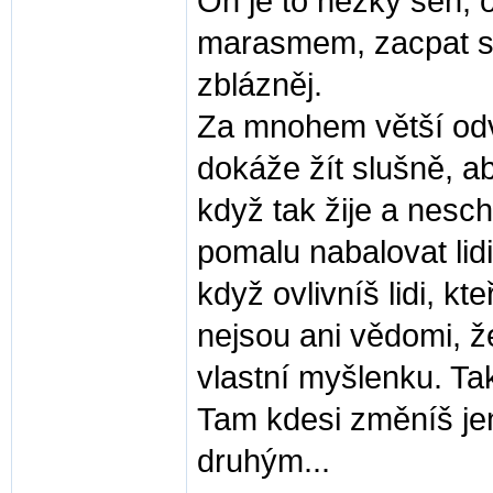
On je to hezký sen, 
marasmem, zacpat si 
zblázněj.
Za mnohem větší odv
dokáže žít slušně, a
když tak žije a nesc
pomalu nabalovat lid
když ovlivníš lidi, kt
nejsou ani vědomi, že
vlastní myšlenku. Tak
Tam kdesi změníš jen
druhým...