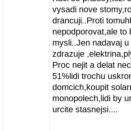
vysadi nove stomy,r
drancuji..Proti tomuh
nepodporovat,ale to b
mysli..Jen nadavaj 
zdrazuje ,elektrina,ply
Proc nejit a delat n
51%lidi trochu uskrom
domcich,koupit solarn
monopolech,lidi by ur
urcite stasnejsi....