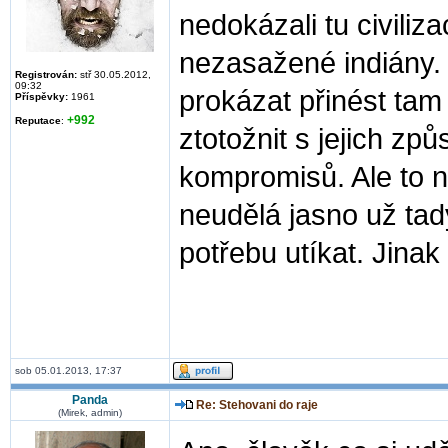
nedokázali tu civilizac
nezasažené indiány. 
Registrován:
stř 30.05.2012,
09:32
prokázat přinést tam
Příspěvky:
1961
+992
Reputace
:
ztotožnit s jejich zp
kompromisů. Ale to n
neudělá jasno už tad
potřebu utíkat. Jinak 
sob 05.01.2013, 17:37
Panda
Re: Stehovani do raje
(Mirek, admin)