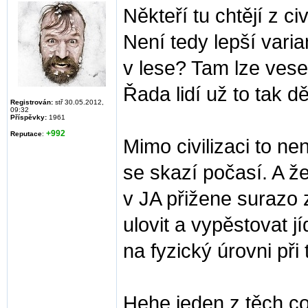
Někteří tu chtějí z ci
Není tedy lepší varia
v lese? Tam lze vesel
Řada lidí už to tak dě
Registrován:
stř 30.05.2012,
09:32
Příspěvky:
1961
+992
Reputace
:
Mimo civilizaci to ne
se skazí počasí. A ž
v JA přižene surazo z
ulovit a vypěstovat j
na fyzický úrovni při
Hehe jeden z těch co 