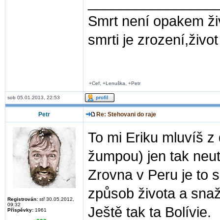
________________
Smrt není opakem ž
smrti je zrození,život 
+Cef, +Lenuška, +Petr
sob 05.01.2013, 22:53
Petr
Re: Stehovani do raje
To mi Eriku mluvíš z 
žumpou) jen tak neut
Zrovna v Peru je to s
způsob života a snaží
Registrován:
stř 30.05.2012,
09:32
Ještě tak ta Bolívie.
Příspěvky:
1961