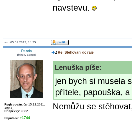
navstevu.
sob 05.01.2013, 14:25
Panda
Re: Stehovani do raje
(Mirek, admin)
Lenuška píše:
jen bych si musela s
přítele, papouška, 
Nemůžu se stěhovat,
Registrován:
čtv 15.12.2011,
10:43
Příspěvky:
3382
+1744
Reputace
: