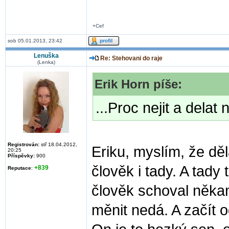
+Cef
sob 05.01.2013, 23:42
Lenuška
Re: Stehovani do raje
(Lenka)
Erik Horn píše:
...Proc nejit a delat
Registrován:
stř 18.04.2012,
Eriku, myslím, že d
20:25
Příspěvky:
900
člověk i tady. A tady
+839
Reputace
:
člověk schoval někam
měnit nedá. A začít 