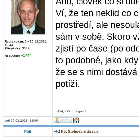
Ano, člověk co si udě
Ví, že ten neklid co c
prostředí, ale nesoul
sám v sobě. Skoro v
Registrován:
čtv 15.12.2011,
10:43
zjistí po čase (po od
Příspěvky:
3382
+1744
Reputace
:
to podobné, jako když
že se s nimi dostává 
potíží.
+Cef, +Petr, +iriguchi
sob 05.01.2013, 18:06
Petr
Re: Stehovani do raje