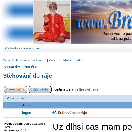
Přihlásit se
•
Registrovat
Vyhledat témata bez odpovědí
|
Zobrazit aktivní témata
Obsah fóra
»
Prostředí
Stěhování do ráje
Stránka
1
z
3
[ Příspěvků: 66 ]
Verze pro tisk
Autor
logos
Stěhování do ráje
Registrován:
pon 26.11.2012,
Uz dlhsi cas mam po
12:40
Příspěvky:
161