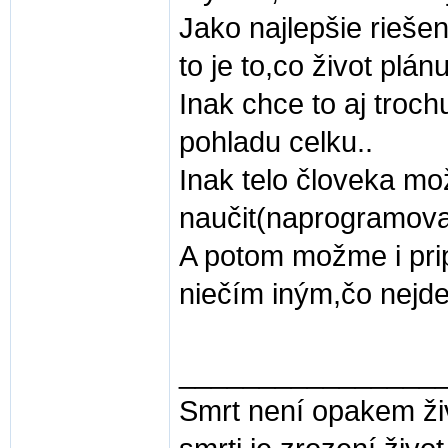
Jako najlepšie rieše
to je to,co život plán
Inak chce to aj troch
pohladu celku..
Inak telo človeka m
naučit(naprogramova
A potom možme i prip
niečím iným,čo nejde vi
________________
Smrt není opakem ž