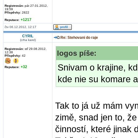
Registrován:
pát 27.01.2012,
19:59
Příspěvky:
2822
+1217
Reputace
:
čtv 06.12.2012, 12:17
CYRIL
Re: Stehovani do raje
(crha karel)
Registrován:
stř 29.08.2012,
logos píše:
12:38
Příspěvky:
42
Snivam o krajine, kd
+32
Reputace
:
kde nie su komare a
Tak to já už mám vym
zimě, snad jen to, ž
činností, které jinak