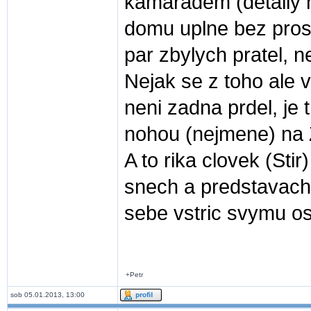
kamaradem (detaily na
domu uplne bez pros
par zbylych pratel, n
Nejak se z toho ale v
neni zadna prdel, je 
nohou (nejmene) na 
A to rika clovek (Sti
snech a predstavach
sebe vstric svymu os
+Petr
sob 05.01.2013, 13:00