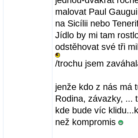
jednou-dvakrát ročně
malovat Paul Gauguin
na Sicílii nebo Tener
Jídlo by mi tam rost
odstěhovat své tři m
/trochu jsem zaváha
jenže kdo z nás má 
Rodina, závazky, ...
kde bude víc klidu..
než kompromis