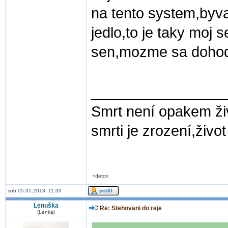
na tento system,byva
jedlo,to je taky moj 
sen,mozme sa dohod
________________
Smrt není opakem ž
smrti je zrození,život 
+detox
sob 05.01.2013, 11:09
Lenuška
Re: Stehovani do raje
(Lenka)