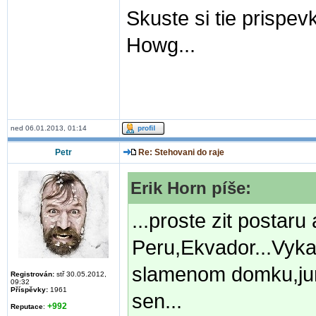
Skuste si tie prispev
Howg...
ned 06.01.2013, 01:14
Petr
Re: Stehovani do raje
Erik Horn píše:
...proste zit postar
Peru,Ekvador...Vyka
slamenom domku,jurte
Registrován:
stř 30.05.2012,
09:32
Příspěvky:
1961
sen...
+992
Reputace
: