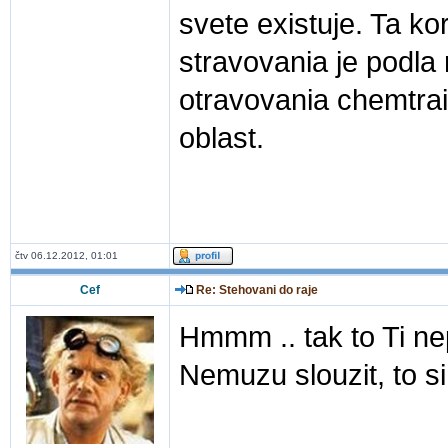
svete existuje. Ta k
stravovania je podla
otravovania chemtrail
oblast.
čtv 06.12.2012, 01:01
Cef
Re: Stehovani do raje
Hmmm .. tak to Ti n
Nemuzu slouzit, to s