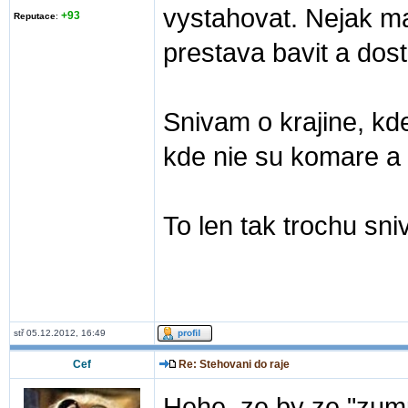
vystahovat. Nejak ma
+93
Reputace
:
prestava bavit a dos
Snivam o krajine, kde
kde nie su komare a 
To len tak trochu sni
stř 05.12.2012, 16:49
Cef
Re: Stehovani do raje
Hehe, ze by ze "zum