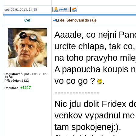
sob 05.01.2013, 14:55
Cef
Re: Stehovani do raje
Aaaale, co nejni Pan
urcite chlapa, tak co
na toho pravyho mile
A papoucha koupis n
Registrován:
pát 27.01.2012,
19:59
vo co go ?
.
Příspěvky:
2822
+1217
Reputace
:
---------------
Nic jdu dolit Fridex
venkov vypadnul me p
tam spokojenej:).