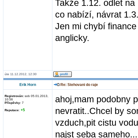
Takže 1.12. odlet na
co nabízí, návrat 1.3
Jen mi chybí finance 
anglicky.
úte 11.12.2012, 12:30
Erik Horn
Re: Stehovani do raje
Registrován:
sob 05.01.2013,
ahoj,mam podobny po
10:56
Příspěvky:
7
nevratit..Chcel by so
+5
Reputace
:
vzduch,pit cistu vodu,
najst seba sameho..