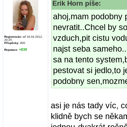
Erik Horn píše:
ahoj,mam podobny p
nevratit..Chcel by s
vzduch,pit cistu vodu
Registrován:
stř 18.04.2012,
20:25
Příspěvky:
900
najst seba sameho..
+839
Reputace
:
sa na tento system,
pestovat si jedlo,to 
podobny sen,mozme 
asi je nás tady víc,
klidně bych se něka