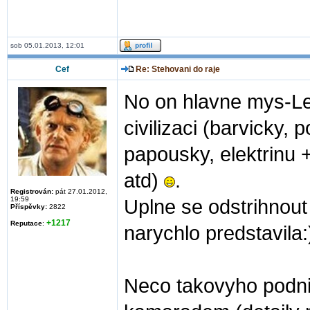
sob 05.01.2013, 12:01
Cef
Re: Stehovani do raje
No on hlavne mys-Le
civilizaci (barvicky, 
papousky, elektrinu 
atd)
.
Registrován:
pát 27.01.2012,
19:59
Uplne se odstrihnout 
Příspěvky:
2822
+1217
Reputace
:
narychlo predstavila:
Neco takovyho podni