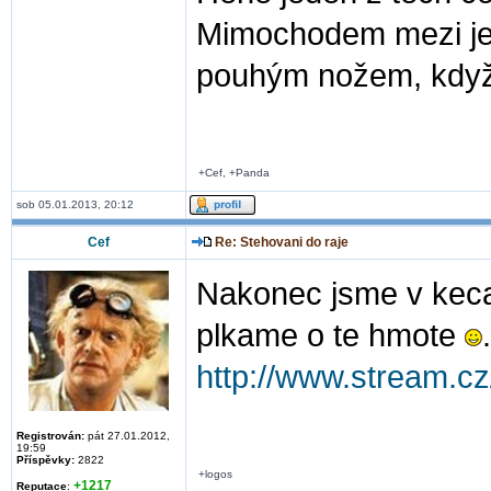
Mimochodem mezi jeho
pouhým nožem, když n
+Cef, +Panda
sob 05.01.2013, 20:12
Cef
Re: Stehovani do raje
Nakonec jsme v kecal
plkame o te hmote
.
http://www.stream.cz
Registrován:
pát 27.01.2012,
19:59
Příspěvky:
2822
+logos
+1217
Reputace
: