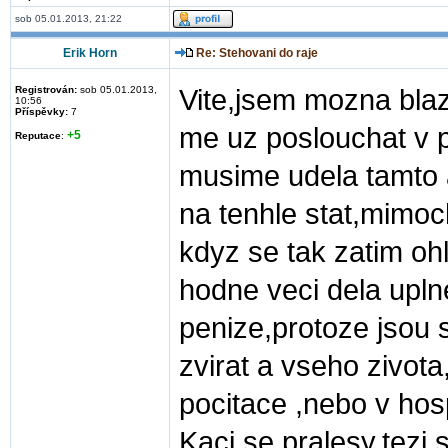
sob 05.01.2013, 21:22
Erik Horn
Re: Stehovani do raje
Registrován:
sob 05.01.2013,
Vite,jsem mozna blaze
10:56
Příspěvky:
7
me uz poslouchat v p
+5
Reputace
:
musime udela tamto a
na tenhle stat,mimoc
kdyz se tak zatim oh
hodne veci dela uplne
penize,protoze jsou s
zvirat a vseho zivota
pocitace ,nebo v hos
Kaci se pralesy,tezi 