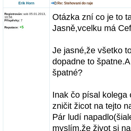
Erik Horn
Re: Stehovani do raje
Registrován:
sob 05.01.2013,
Otázka zní co je to t
10:56
Příspěvky:
7
Jasně,vcelku má Cef 
+5
Reputace
:
Je jasné,že všetko t
dopadne to špatne.A 
špatné?
Inak čo písal kolega
zničit žicot na tejto 
Pár ludí napadlo(šia
myslím,že život si na