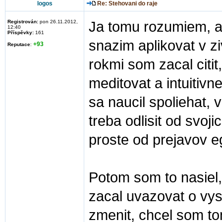
logos
Re: Stehovani do raje
Registrován:
pon 26.11.2012,
Ja tomu rozumiem, aj
12:40
Příspěvky:
161
snazim aplikovat v zi
+93
Reputace
:
rokmi som zacal citit
meditovat a intuitivne
sa naucil spoliehat,
treba odlisit od svoji
proste od prejavov e
Potom som to nasiel,
zacal uvazovat o vys
zmenit, chcel som to