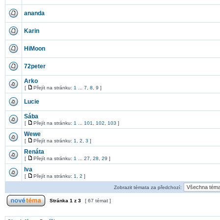
ananda
Karin
HiMoon
72peter
Arko
[
Přejít na stránku:
1
...
7
,
8
,
9
]
Lucie
Sába
[
Přejít na stránku:
1
...
101
,
102
,
103
]
Wewe
[
Přejít na stránku:
1
,
2
,
3
]
Renáta
[
Přejít na stránku:
1
...
27
,
28
,
29
]
lva
[
Přejít na stránku:
1
,
2
]
Zobrazit témata za předchozí:
Stránka
1
z
3
[ 67 témat ]