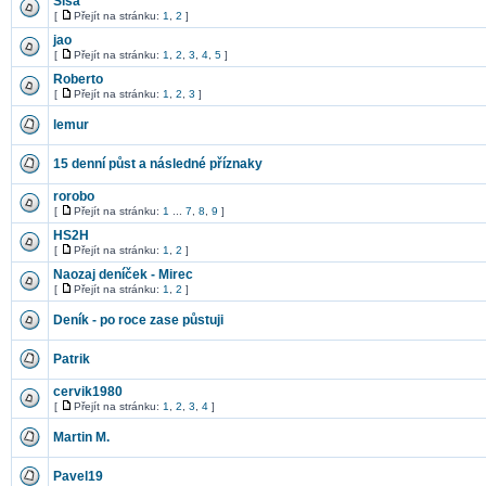
Sisa
[
Přejít na stránku:
1
,
2
]
jao
[
Přejít na stránku:
1
,
2
,
3
,
4
,
5
]
Roberto
[
Přejít na stránku:
1
,
2
,
3
]
lemur
15 denní půst a následné příznaky
rorobo
[
Přejít na stránku:
1
...
7
,
8
,
9
]
HS2H
[
Přejít na stránku:
1
,
2
]
Naozaj deníček - Mirec
[
Přejít na stránku:
1
,
2
]
Deník - po roce zase půstuji
Patrik
cervik1980
[
Přejít na stránku:
1
,
2
,
3
,
4
]
Martin M.
Pavel19