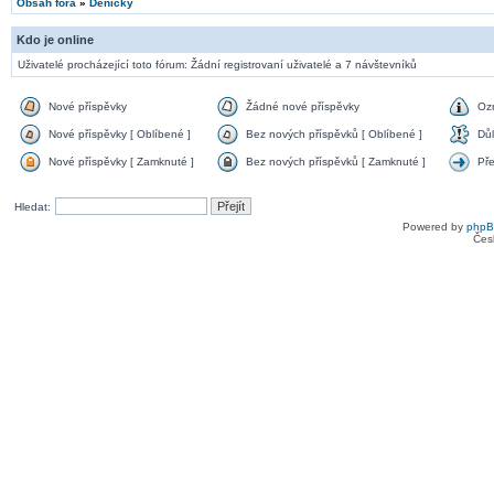
Obsah fóra
»
Deníčky
Kdo je online
Uživatelé procházející toto fórum: Žádní registrovaní uživatelé a 7 návštevníků
Nové příspěvky
Žádné nové příspěvky
Oz
Nové příspěvky [ Oblíbené ]
Bez nových příspěvků [ Oblíbené ]
Důl
Nové příspěvky [ Zamknuté ]
Bez nových příspěvků [ Zamknuté ]
Př
Hledat:
Powered by
php
Čes