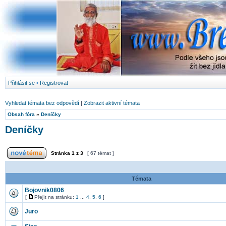
Přihlásit se
•
Registrovat
Vyhledat témata bez odpovědí
|
Zobrazit aktivní témata
Obsah fóra
»
Deníčky
Deníčky
Stránka
1
z
3
[ 67 témat ]
Témata
Bojovnik0806
[
Přejít na stránku:
1
...
4
,
5
,
6
]
Juro