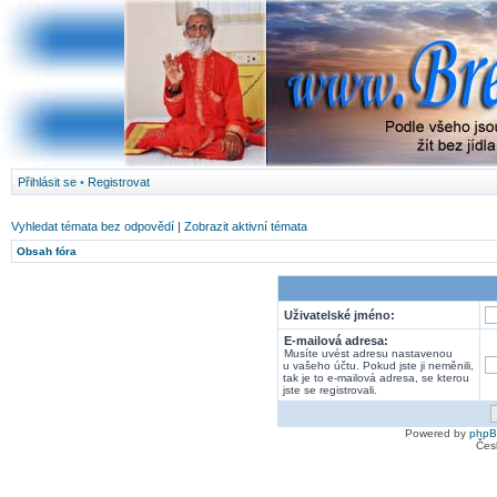
Přihlásit se
•
Registrovat
Vyhledat témata bez odpovědí
|
Zobrazit aktivní témata
Obsah fóra
Uživatelské jméno:
E-mailová adresa:
Musíte uvést adresu nastavenou
u vašeho účtu. Pokud jste ji neměnili,
tak je to e-mailová adresa, se kterou
jste se registrovali.
Powered by
php
Čes