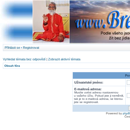
Přihlásit se
•
Registrovat
Vyhledat témata bez odpovědí
|
Zobrazit aktivní témata
Obsah fóra
Pos
Uživatelské jméno:
E-mailová adresa:
Musíte uvést adresu nastavenou
u vašeho účtu. Pokud jste ji neměnili,
tak je to e-mailová adresa, se kterou
jste se registrovali.
Powered by
php
Čes