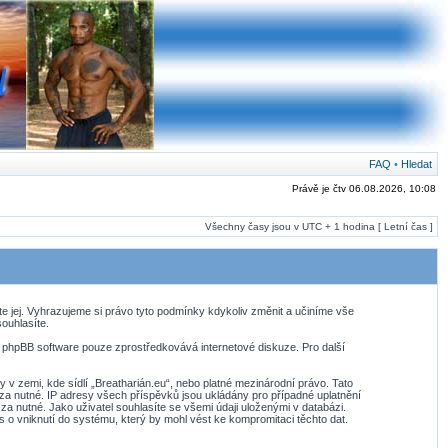
FAQ
•
Hledat
Právě je čtv 06.08.2026, 10:08
Všechny časy jsou v UTC + 1 hodina [ Letní čas ]
te jej. Vyhrazujeme si právo tyto podmínky kdykoliv změnit a učiníme vše
ouhlasíte.
. phpBB software pouze zprostředkovává internetové diskuze. Pro další
v zemi, kde sídlí „Breatharián.eu“, nebo platné mezinárodní právo. Tato
za nutné. IP adresy všech příspěvků jsou ukládány pro případné uplatnění
za nutné. Jako uživatel souhlasíte se všemi údaji uloženými v databázi.
 o vniknutí do systému, který by mohl vést ke kompromitaci těchto dat.