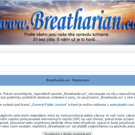
Breatharián.eu - Registrace
. Pokud nesouhlasíte, neprodleně opusťte „Breatharián.eu“, nevstupujte na něj a nepoužívej
 tyto podmínky průběžně sledovat vzhledem k tomu, že používáním „Breatharián.eu“ s nimi s
e vydané pod licencí „
General Public License
“ a které je možno stáhnout z
www.phpbb.com
lgárním nebo jiným materiálem, který by mohl porušovat platné zákony ve vaší zemi, zákony 
nění vašeho poskytovatele internetových služeb (ISP) na vaši činnost, pokud bude uznáno 
, upravit, přesunout nebo uzamknout jakékoliv téma nebo příspěvek, pokud to bude považovat 
ně nebo cizím osobám, nepřebírá „Breatharián.eu“ ani phpBB zodpovědnost za jakýkoliv pokus