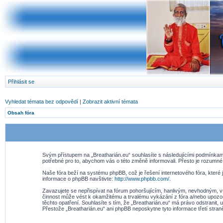
Přihlásit se
Vyhledat témata bez odpovědí
|
Zobrazit aktivní témata
Obsah fóra
Svým přístupem na „Breatharián.eu“ souhlasíte s následujícími podmínkami
potřebné pro to, abychom vás o této změně informovali. Přesto je rozumné
Naše fóra beží na systému phpBB, což je řešení internetového fóra, které j
informace o phpBB navštivte:
http://www.phpbb.com/
.
Zavazujete se nepřispívat na fórum pohoršujícím, hanlivým, nevhodným, vu
činnost může vést k okamžitému a trvalému vykázání z fóra a/nebo upozor
těchto opatření. Souhlasíte s tím, že „Breatharián.eu“ má právo odstranit
Přestože „Breatharián.eu“ ani phpBB neposkytne tyto informace třetí stra