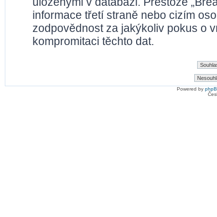
uloženými v databázi. Přestože „Bre
informace třetí straně nebo cizím os
zodpovědnost za jakýkoliv pokus o vn
kompromitaci těchto dat.
Powered by
php
Čes