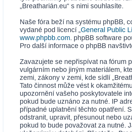
„Breatharián.eu“ s nimi souhlasíte.
Naše fóra beží na systému phpBB, což
vydané pod licencí „
General Public L
www.phpbb.com
. phpBB software po
Pro další informace o phpBB navštiv
Zavazujete se nepřispívat na fórum 
vulgárním nebo jiným materiálem, kt
zemi, zákony v zemi, kde sídlí „Brea
Tato činnost může vést k okamžitému
upozornění vašeho poskytovatele inte
pokud bude uznáno za nutné. IP adr
případné uplatnění těchto opatření. S
odstranit, upravit, přesunout nebo u
pokud to bude považovat za nutné. Ja