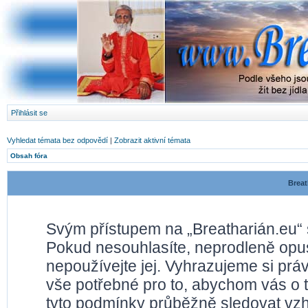
Přihlásit se
Vyhledat témata bez odpovědí
|
Zobrazit aktivní témata
Obsah fóra
Breat
Svým přístupem na „Breatharián.eu“ 
Pokud nesouhlasíte, neprodleně opusť
nepoužívejte jej. Vyhrazujeme si prá
vše potřebné pro to, abychom vás o 
tyto podmínky průběžně sledovat vz