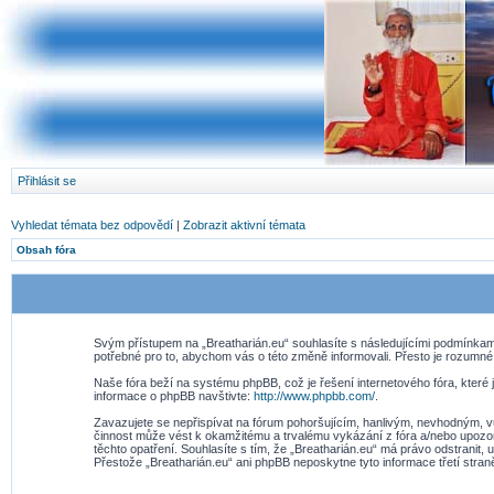
Přihlásit se
Vyhledat témata bez odpovědí
|
Zobrazit aktivní témata
Obsah fóra
Svým přístupem na „Breatharián.eu“ souhlasíte s následujícími podmínkami
potřebné pro to, abychom vás o této změně informovali. Přesto je rozumné
Naše fóra beží na systému phpBB, což je řešení internetového fóra, které j
informace o phpBB navštivte:
http://www.phpbb.com/
.
Zavazujete se nepřispívat na fórum pohoršujícím, hanlivým, nevhodným, vu
činnost může vést k okamžitému a trvalému vykázání z fóra a/nebo upozor
těchto opatření. Souhlasíte s tím, že „Breatharián.eu“ má právo odstranit
Přestože „Breatharián.eu“ ani phpBB neposkytne tyto informace třetí stra