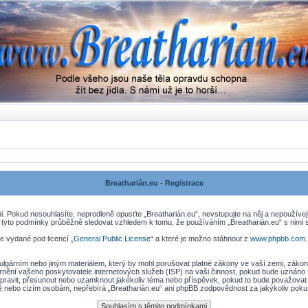
Breatharián.eu - Registrace
. Pokud nesouhlasíte, neprodleně opusťte „Breatharián.eu“, nevstupujte na něj a nepoužívej
 tyto podmínky průběžně sledovat vzhledem k tomu, že používáním „Breatharián.eu“ s nimi s
e vydané pod licencí „
General Public License
“ a které je možno stáhnout z
www.phpbb.com
lgárním nebo jiným materiálem, který by mohl porušovat platné zákony ve vaší zemi, zákony 
nění vašeho poskytovatele internetových služeb (ISP) na vaši činnost, pokud bude uznáno 
, upravit, přesunout nebo uzamknout jakékoliv téma nebo příspěvek, pokud to bude považovat 
ně nebo cizím osobám, nepřebírá „Breatharián.eu“ ani phpBB zodpovědnost za jakýkoliv pokus