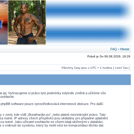
FAQ
•
Hledat
Právě je čtv 06.08.2026, 18:26
Všechny časy jsou v UTC + 1 hodina [ Letní čas ]
te jej. Vyhrazujeme si právo tyto podmínky kdykoliv změnit a učiníme vše
ouhlasíte.
. phpBB software pouze zprostředkovává internetové diskuze. Pro další
v zemi, kde sídlí „Breatharián.eu“, nebo platné mezinárodní právo. Tato
za nutné. IP adresy všech příspěvků jsou ukládány pro případné uplatnění
za nutné. Jako uživatel souhlasíte se všemi údaji uloženými v databázi.
 o vniknutí do systému, který by mohl vést ke kompromitaci těchto dat.