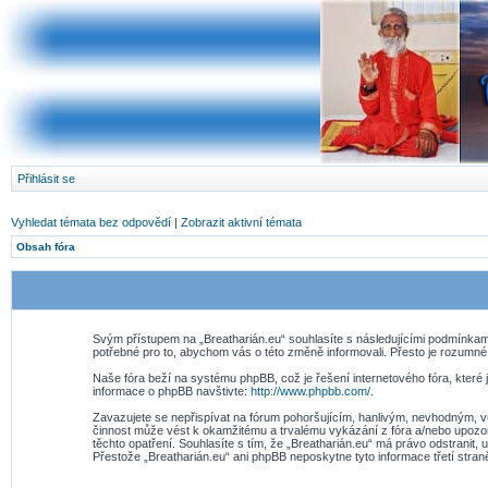
Přihlásit se
Vyhledat témata bez odpovědí
|
Zobrazit aktivní témata
Obsah fóra
Svým přístupem na „Breatharián.eu“ souhlasíte s následujícími podmínkami
potřebné pro to, abychom vás o této změně informovali. Přesto je rozumné
Naše fóra beží na systému phpBB, což je řešení internetového fóra, které j
informace o phpBB navštivte:
http://www.phpbb.com/
.
Zavazujete se nepřispívat na fórum pohoršujícím, hanlivým, nevhodným, vu
činnost může vést k okamžitému a trvalému vykázání z fóra a/nebo upozor
těchto opatření. Souhlasíte s tím, že „Breatharián.eu“ má právo odstranit
Přestože „Breatharián.eu“ ani phpBB neposkytne tyto informace třetí stra