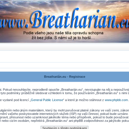
Breatharián.eu - Registrace
. Pokud nesouhlasíte, neprodleně opusťte „Breatharián.eu“, nevstupujte na něj a nepoužívej
 tyto podmínky průběžně sledovat vzhledem k tomu, že používáním „Breatharián.eu“ s nimi s
e vydané pod licencí „
General Public License
“ a které je možno stáhnout z
www.phpbb.com
lgárním nebo jiným materiálem, který by mohl porušovat platné zákony ve vaší zemi, zákony 
nění vašeho poskytovatele internetových služeb (ISP) na vaši činnost, pokud bude uznáno 
, upravit, přesunout nebo uzamknout jakékoliv téma nebo příspěvek, pokud to bude považovat 
ně nebo cizím osobám, nepřebírá „Breatharián.eu“ ani phpBB zodpovědnost za jakýkoliv pokus