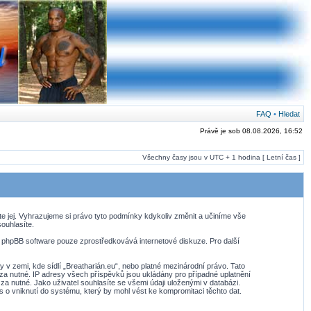
FAQ
•
Hledat
Právě je sob 08.08.2026, 16:52
Všechny časy jsou v UTC + 1 hodina [ Letní čas ]
te jej. Vyhrazujeme si právo tyto podmínky kdykoliv změnit a učiníme vše
ouhlasíte.
. phpBB software pouze zprostředkovává internetové diskuze. Pro další
v zemi, kde sídlí „Breatharián.eu“, nebo platné mezinárodní právo. Tato
za nutné. IP adresy všech příspěvků jsou ukládány pro případné uplatnění
za nutné. Jako uživatel souhlasíte se všemi údaji uloženými v databázi.
 o vniknutí do systému, který by mohl vést ke kompromitaci těchto dat.