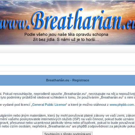
Breatharián.eu - Registrace
. Pokud nesouhlasíte, neprodleně opusťte „Breatharián.eu“, nevstupujte na něj a nepoužívej
 tyto podmínky průběžně sledovat vzhledem k tomu, že používáním „Breatharián.eu“ s nimi s
e vydané pod licencí „
General Public License
“ a které je možno stáhnout z
www.phpbb.com
lgárním nebo jiným materiálem, který by mohl porušovat platné zákony ve vaší zemi, zákony 
nění vašeho poskytovatele internetových služeb (ISP) na vaši činnost, pokud bude uznáno 
, upravit, přesunout nebo uzamknout jakékoliv téma nebo příspěvek, pokud to bude považovat 
ně nebo cizím osobám, nepřebírá „Breatharián.eu“ ani phpBB zodpovědnost za jakýkoliv pokus