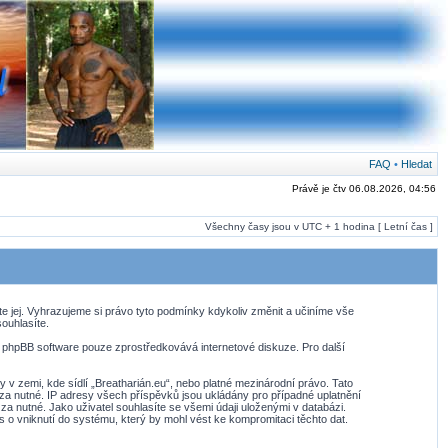
FAQ
•
Hledat
Právě je čtv 06.08.2026, 04:56
Všechny časy jsou v UTC + 1 hodina [ Letní čas ]
te jej. Vyhrazujeme si právo tyto podmínky kdykoliv změnit a učiníme vše
ouhlasíte.
. phpBB software pouze zprostředkovává internetové diskuze. Pro další
v zemi, kde sídlí „Breatharián.eu“, nebo platné mezinárodní právo. Tato
za nutné. IP adresy všech příspěvků jsou ukládány pro případné uplatnění
za nutné. Jako uživatel souhlasíte se všemi údaji uloženými v databázi.
 o vniknutí do systému, který by mohl vést ke kompromitaci těchto dat.