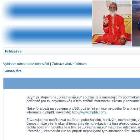
Přihlásit se
Vyhledat témata bez odpovědí
|
Zobrazit aktivní témata
Obsah fóra
Svým přístupem na „Breatharián.eu“ souhlasíte s následujícími podmínkami
potřebné pro to, abychom vás o této změně informovali. Přesto je rozumné
Naše fóra beží na systému phpBB, což je řešení internetového fóra, které j
informace o phpBB navštivte:
http://www.phpbb.com/
.
Zavazujete se nepřispívat na fórum pohoršujícím, hanlivým, nevhodným, vu
činnost může vést k okamžitému a trvalému vykázání z fóra a/nebo upozor
těchto opatření. Souhlasíte s tím, že „Breatharián.eu“ má právo odstranit
Přestože „Breatharián.eu“ ani phpBB neposkytne tyto informace třetí stra