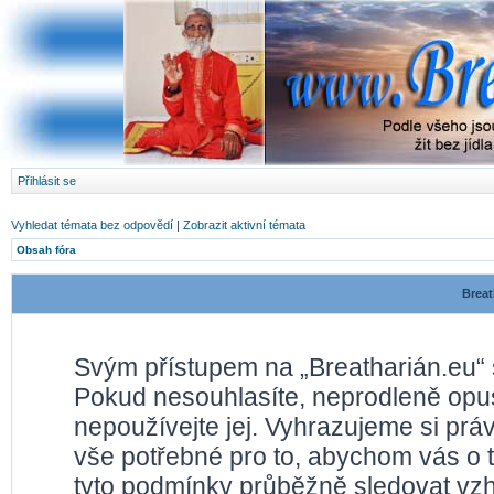
Přihlásit se
Vyhledat témata bez odpovědí
|
Zobrazit aktivní témata
Obsah fóra
Breat
Svým přístupem na „Breatharián.eu“ 
Pokud nesouhlasíte, neprodleně opusť
nepoužívejte jej. Vyhrazujeme si prá
vše potřebné pro to, abychom vás o 
tyto podmínky průběžně sledovat vz