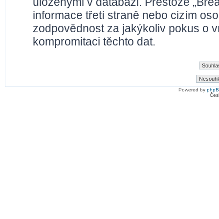
uloženými v databázi. Přestože „Bre
informace třetí straně nebo cizím os
zodpovědnost za jakýkoliv pokus o vn
kompromitaci těchto dat.
Powered by
php
Čes