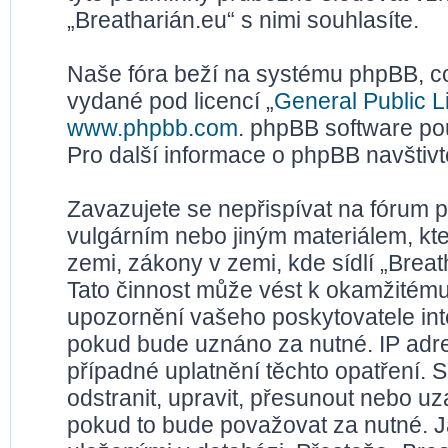
„Breatharián.eu“ s nimi souhlasíte.
Naše fóra beží na systému phpBB, což
vydané pod licencí „
General Public L
www.phpbb.com
. phpBB software po
Pro další informace o phpBB navštiv
Zavazujete se nepřispívat na fórum 
vulgárním nebo jiným materiálem, kt
zemi, zákony v zemi, kde sídlí „Brea
Tato činnost může vést k okamžitému
upozornění vašeho poskytovatele inte
pokud bude uznáno za nutné. IP adr
případné uplatnění těchto opatření. S
odstranit, upravit, přesunout nebo u
pokud to bude považovat za nutné. Ja