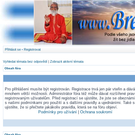
Přihlásit se
•
Registrovat
Vyhledat témata bez odpovědí
|
Zobrazit aktivní témata
Obsah fóra
Pro přihlášení musíte být registrován. Registrace trvá jen pár vteřin a dá
mnohem větší možnosti. Administrátor fóra též může dávat rozšířené pra
registrovaným uživatelům. Před registrací se ujistěte, že jste se obeznámil
s našimi podmínkami pro použití a s dalšími pravidly a ujednáními. Také 
ujistěte, že si přečtete jakákoliv pravidla, která se na fóru objeví.
Podmínky pro užívání
|
Ochrana soukromí
Obsah fóra