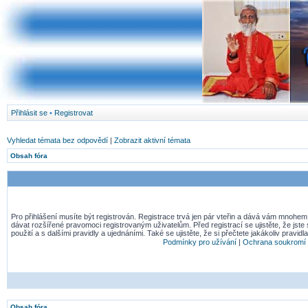
Přihlásit se
•
Registrovat
Vyhledat témata bez odpovědí
|
Zobrazit aktivní témata
Obsah fóra
Pro přihlášení musíte být registrován. Registrace trvá jen pár vteřin a dává vám mnohem
dávat rozšířené pravomoci registrovaným uživatelům. Před registrací se ujistěte, že jst
použití a s dalšími pravidly a ujednáními. Také se ujistěte, že si přečtete jakákoliv pravidla
Podmínky pro užívání
|
Ochrana soukromí
Obsah fóra