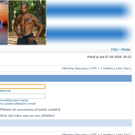
FAQ
•
Hledat
Právě je pát 07.08.2026, 06:22
Všechny časy jsou v UTC + 1 hodina [ Letní čas ]
istrovat
omněl(a) jsem heslo
vu poslat aktivační e-mail
Přihlásit mě automaticky při každé návštěvě
Skrýt můj online stav pro toto přihlášení
Všechny časy jsou v UTC + 1 hodina [ Letní čas ]