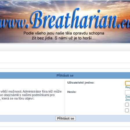
Přihlásit se
Uživatelské jméno:
Reg
 větší možnosti. Administrátor fóra též může
Heslo:
e se obeznámili s našimi podmínkami pro
Zap
, která se na fóru objeví.
Zno