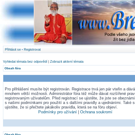
Přihlásit se
•
Registrovat
Vyhledat témata bez odpovědí
|
Zobrazit aktivní témata
Obsah fóra
Pro přihlášení musíte být registrován. Registrace trvá jen pár vteřin a dá
mnohem větší možnosti. Administrátor fóra též může dávat rozšířené pra
registrovaným uživatelům. Před registrací se ujistěte, že jste se obeznámil
s našimi podmínkami pro použití a s dalšími pravidly a ujednáními. Také 
ujistěte, že si přečtete jakákoliv pravidla, která se na fóru objeví.
Podmínky pro užívání
|
Ochrana soukromí
Obsah fóra