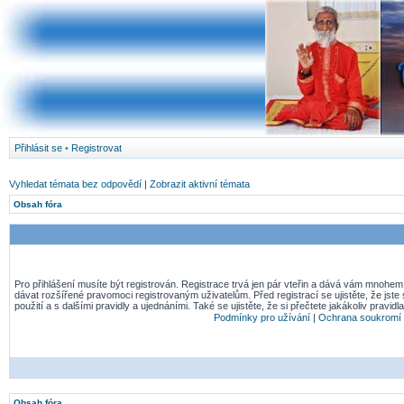
Přihlásit se
•
Registrovat
Vyhledat témata bez odpovědí
|
Zobrazit aktivní témata
Obsah fóra
Pro přihlášení musíte být registrován. Registrace trvá jen pár vteřin a dává vám mnohem
dávat rozšířené pravomoci registrovaným uživatelům. Před registrací se ujistěte, že jst
použití a s dalšími pravidly a ujednáními. Také se ujistěte, že si přečtete jakákoliv pravidla
Podmínky pro užívání
|
Ochrana soukromí
Obsah fóra