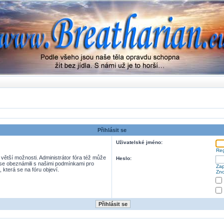
Přihlásit se
Uživatelské jméno:
Reg
 větší možnosti. Administrátor fóra též může
Heslo:
e se obeznámili s našimi podmínkami pro
Zap
, která se na fóru objeví.
Zno