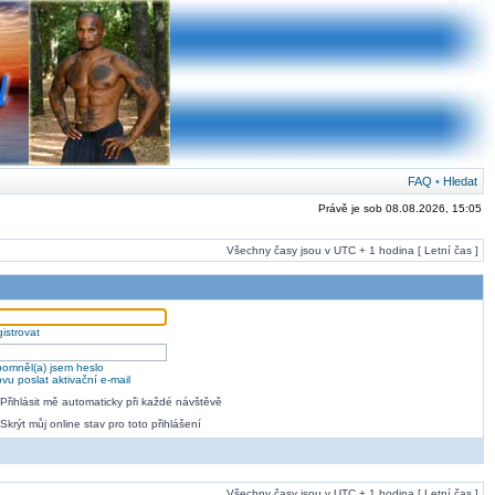
FAQ
•
Hledat
Právě je sob 08.08.2026, 15:05
Všechny časy jsou v UTC + 1 hodina [ Letní čas ]
istrovat
omněl(a) jsem heslo
vu poslat aktivační e-mail
Přihlásit mě automaticky při každé návštěvě
Skrýt můj online stav pro toto přihlášení
Všechny časy jsou v UTC + 1 hodina [ Letní čas ]