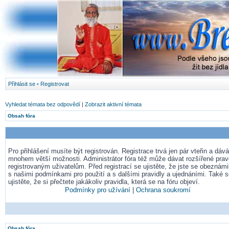
Přihlásit se
•
Registrovat
Vyhledat témata bez odpovědí
|
Zobrazit aktivní témata
Obsah fóra
Pro přihlášení musíte být registrován. Registrace trvá jen pár vteřin a dá
mnohem větší možnosti. Administrátor fóra též může dávat rozšířené pra
registrovaným uživatelům. Před registrací se ujistěte, že jste se obeznámil
s našimi podmínkami pro použití a s dalšími pravidly a ujednáními. Také 
ujistěte, že si přečtete jakákoliv pravidla, která se na fóru objeví.
Podmínky pro užívání
|
Ochrana soukromí
Obsah fóra