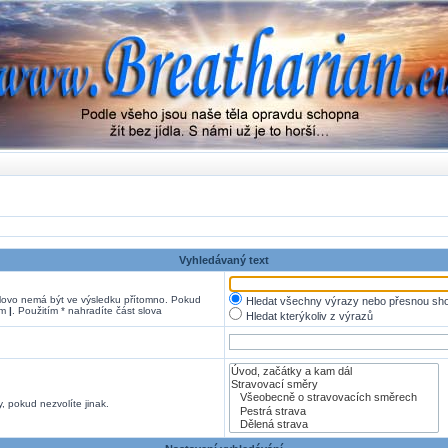
Vyhledávaný text
ovo nemá být ve výsledku přítomno. Pokud
Hledat všechny výrazy nebo přesnou sh
em
|
. Použitím * nahradíte část slova
Hledat kterýkoliv z výrazů
, pokud nezvolíte jinak.