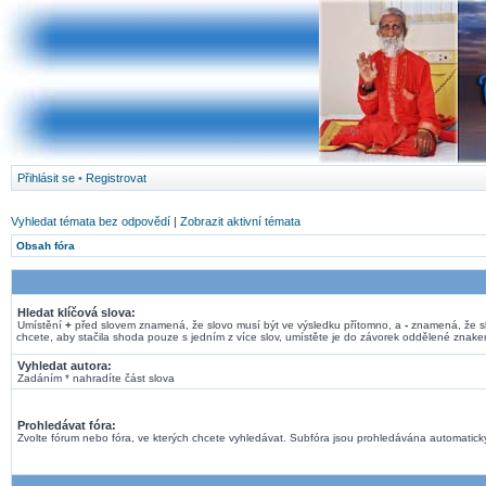
Přihlásit se
•
Registrovat
Vyhledat témata bez odpovědí
|
Zobrazit aktivní témata
Obsah fóra
Hledat klíčová slova:
Umístění
+
před slovem znamená, že slovo musí být ve výsledku přítomno, a
-
znamená, že sl
chcete, aby stačila shoda pouze s jedním z více slov, umístěte je do závorek oddělené znak
Vyhledat autora:
Zadáním * nahradíte část slova
Prohledávat fóra:
Zvolte fórum nebo fóra, ve kterých chcete vyhledávat. Subfóra jsou prohledávána automaticky