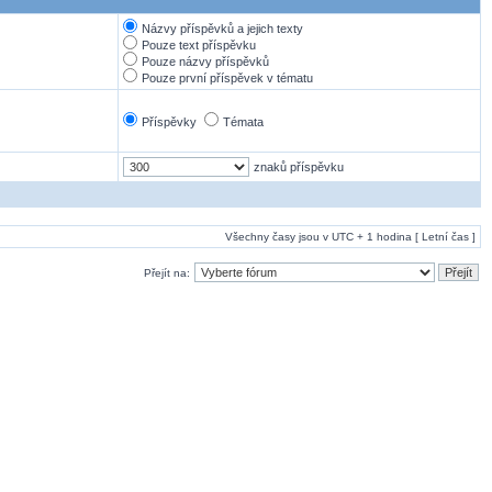
Názvy příspěvků a jejich texty
Pouze text příspěvku
Pouze názvy příspěvků
Pouze první příspěvek v tématu
Příspěvky
Témata
znaků příspěvku
Všechny časy jsou v UTC + 1 hodina [ Letní čas ]
Přejít na: