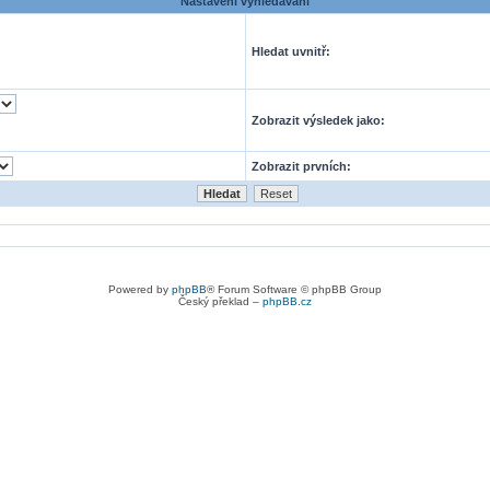
Nastavení vyhledávání
Hledat uvnitř:
Zobrazit výsledek jako:
Zobrazit prvních:
Powered by
phpBB
® Forum Software © phpBB Group
Český překlad –
phpBB.cz