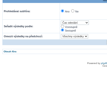
Nas
Prohledávat subfóra:
Ano
Ne
Seřadit výsledky podle:
Vzestupně
Sestupně
Omezit výsledky na předchozí:
Obsah fóra
Powered by
php
Čes