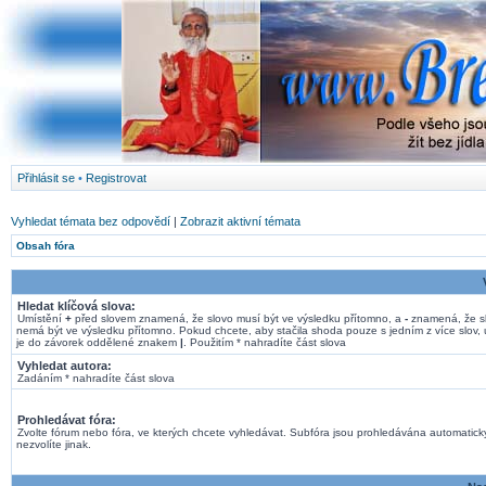
Přihlásit se
•
Registrovat
Vyhledat témata bez odpovědí
|
Zobrazit aktivní témata
Obsah fóra
Hledat klíčová slova:
Umístění
+
před slovem znamená, že slovo musí být ve výsledku přítomno, a
-
znamená, že s
nemá být ve výsledku přítomno. Pokud chcete, aby stačila shoda pouze s jedním z více slov, 
je do závorek oddělené znakem
|
. Použitím * nahradíte část slova
Vyhledat autora:
Zadáním * nahradíte část slova
Prohledávat fóra:
Zvolte fórum nebo fóra, ve kterých chcete vyhledávat. Subfóra jsou prohledávána automatick
nezvolíte jinak.