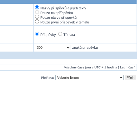
Názvy příspěvků a jejich texty
Pouze text příspěvku
Pouze názvy příspěvků
Pouze první příspěvek v tématu
Příspěvky
Témata
znaků příspěvku
Všechny časy jsou v UTC + 1 hodina [ Letní čas ]
Přejít na: