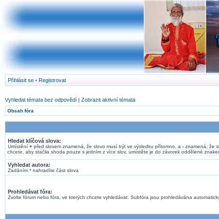
Přihlásit se
•
Registrovat
Vyhledat témata bez odpovědí
|
Zobrazit aktivní témata
Obsah fóra
Hledat klíčová slova:
Umístění
+
před slovem znamená, že slovo musí být ve výsledku přítomno, a
-
znamená, že sl
chcete, aby stačila shoda pouze s jedním z více slov, umístěte je do závorek oddělené znak
Vyhledat autora:
Zadáním * nahradíte část slova
Prohledávat fóra:
Zvolte fórum nebo fóra, ve kterých chcete vyhledávat. Subfóra jsou prohledávána automaticky