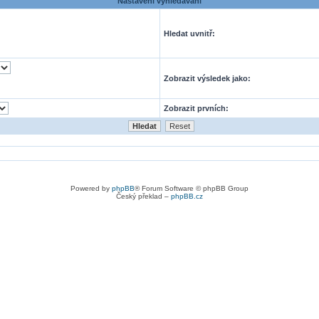
Nastavení vyhledávání
Hledat uvnitř:
Zobrazit výsledek jako:
Zobrazit prvních:
Powered by
phpBB
® Forum Software © phpBB Group
Český překlad –
phpBB.cz