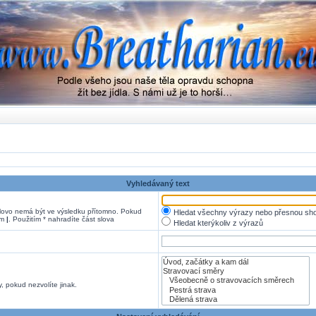
Vyhledávaný text
ovo nemá být ve výsledku přítomno. Pokud
Hledat všechny výrazy nebo přesnou sh
em
|
. Použitím * nahradíte část slova
Hledat kterýkoliv z výrazů
, pokud nezvolíte jinak.