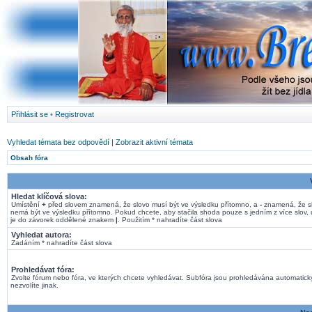
Přihlásit se
•
Registrovat
Vyhledat témata bez odpovědí
|
Zobrazit aktivní témata
Obsah fóra
Hledat klíčová slova:
Umístění
+
před slovem znamená, že slovo musí být ve výsledku přítomno, a
-
znamená, že s
nemá být ve výsledku přítomno. Pokud chcete, aby stačila shoda pouze s jedním z více slov, 
je do závorek oddělené znakem
|
. Použitím * nahradíte část slova
Vyhledat autora:
Zadáním * nahradíte část slova
Prohledávat fóra:
Zvolte fórum nebo fóra, ve kterých chcete vyhledávat. Subfóra jsou prohledávána automatick
nezvolíte jinak.