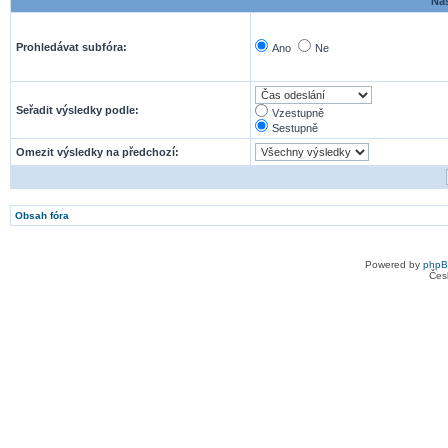
Nas
Prohledávat subfóra:
Ano
Ne
Seřadit výsledky podle:
Vzestupně
Sestupně
Omezit výsledky na předchozí:
Obsah fóra
Powered by
php
Čes