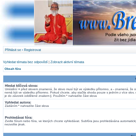
Přihlásit se
•
Registrovat
Vyhledat témata bez odpovědí
|
Zobrazit aktivní témata
Obsah fóra
Hledat klíčová slova:
Umístění
+
před slovem znamená, že slovo musí být ve výsledku přítomno, a
-
znamená, že s
nemá být ve výsledku přítomno. Pokud chcete, aby stačila shoda pouze s jedním z více slov, 
je do závorek oddělené znakem
|
. Použitím * nahradíte část slova
Vyhledat autora:
Zadáním * nahradíte část slova
Prohledávat fóra:
Zvolte fórum nebo fóra, ve kterých chcete vyhledávat. Subfóra jsou prohledávána automatick
nezvolíte jinak.