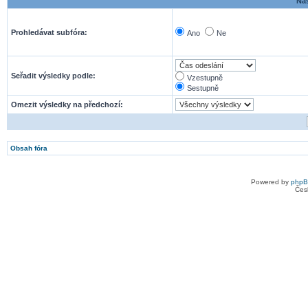
Nas
Prohledávat subfóra:
Ano
Ne
Seřadit výsledky podle:
Vzestupně
Sestupně
Omezit výsledky na předchozí:
Obsah fóra
Powered by
php
Čes