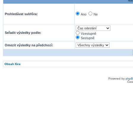
Nas
Prohledávat subfóra:
Ano
Ne
Seřadit výsledky podle:
Vzestupně
Sestupně
Omezit výsledky na předchozí:
Obsah fóra
Powered by
php
Čes