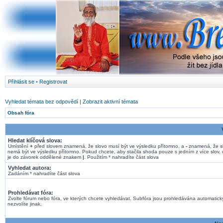
Přihlásit se
•
Registrovat
Vyhledat témata bez odpovědí
|
Zobrazit aktivní témata
Obsah fóra
Hledat klíčová slova:
Umístění
+
před slovem znamená, že slovo musí být ve výsledku přítomno, a
-
znamená, že s
nemá být ve výsledku přítomno. Pokud chcete, aby stačila shoda pouze s jedním z více slov, 
je do závorek oddělené znakem
|
. Použitím * nahradíte část slova
Vyhledat autora:
Zadáním * nahradíte část slova
Prohledávat fóra:
Zvolte fórum nebo fóra, ve kterých chcete vyhledávat. Subfóra jsou prohledávána automatick
nezvolíte jinak.