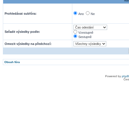
Nas
Prohledávat subfóra:
Ano
Ne
Seřadit výsledky podle:
Vzestupně
Sestupně
Omezit výsledky na předchozí:
Obsah fóra
Powered by
php
Čes