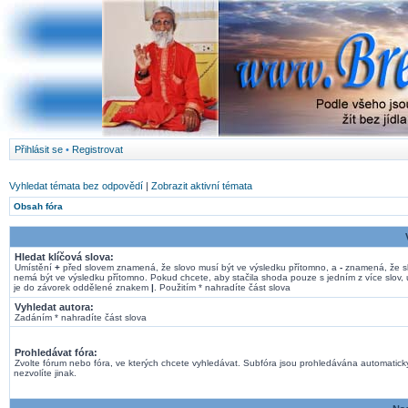
Přihlásit se
•
Registrovat
Vyhledat témata bez odpovědí
|
Zobrazit aktivní témata
Obsah fóra
Hledat klíčová slova:
Umístění
+
před slovem znamená, že slovo musí být ve výsledku přítomno, a
-
znamená, že s
nemá být ve výsledku přítomno. Pokud chcete, aby stačila shoda pouze s jedním z více slov, 
je do závorek oddělené znakem
|
. Použitím * nahradíte část slova
Vyhledat autora:
Zadáním * nahradíte část slova
Prohledávat fóra:
Zvolte fórum nebo fóra, ve kterých chcete vyhledávat. Subfóra jsou prohledávána automatick
nezvolíte jinak.