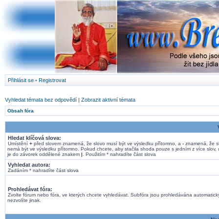
Přihlásit se
•
Registrovat
Vyhledat témata bez odpovědí
|
Zobrazit aktivní témata
Obsah fóra
Hledat klíčová slova:
Umístění
+
před slovem znamená, že slovo musí být ve výsledku přítomno, a
-
znamená, že s
nemá být ve výsledku přítomno. Pokud chcete, aby stačila shoda pouze s jedním z více slov, 
je do závorek oddělené znakem
|
. Použitím * nahradíte část slova
Vyhledat autora:
Zadáním * nahradíte část slova
Prohledávat fóra:
Zvolte fórum nebo fóra, ve kterých chcete vyhledávat. Subfóra jsou prohledávána automatick
nezvolíte jinak.