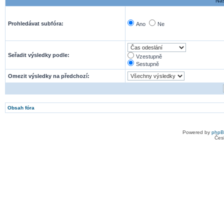
Nas
Prohledávat subfóra:
Ano
Ne
Seřadit výsledky podle:
Vzestupně
Sestupně
Omezit výsledky na předchozí:
Obsah fóra
Powered by
php
Čes