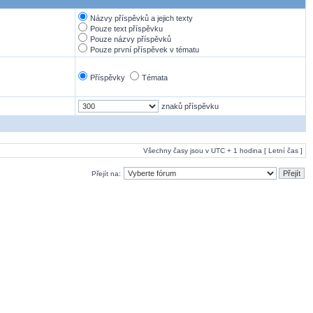
Názvy příspěvků a jejich texty
Pouze text příspěvku
Pouze názvy příspěvků
Pouze první příspěvek v tématu
Příspěvky
Témata
znaků příspěvku
Všechny časy jsou v UTC + 1 hodina [ Letní čas ]
Přejít na: