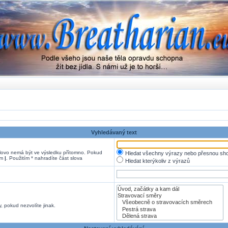
Vyhledávaný text
ovo nemá být ve výsledku přítomno. Pokud
Hledat všechny výrazy nebo přesnou sh
em
|
. Použitím * nahradíte část slova
Hledat kterýkoliv z výrazů
, pokud nezvolíte jinak.