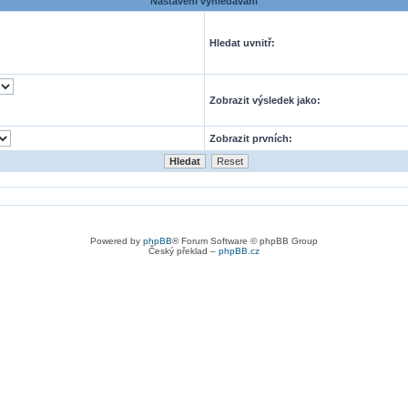
Nastavení vyhledávání
Hledat uvnitř:
Zobrazit výsledek jako:
Zobrazit prvních:
Powered by
phpBB
® Forum Software © phpBB Group
Český překlad –
phpBB.cz