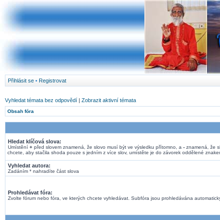
Přihlásit se
•
Registrovat
Vyhledat témata bez odpovědí
|
Zobrazit aktivní témata
Obsah fóra
Hledat klíčová slova:
Umístění
+
před slovem znamená, že slovo musí být ve výsledku přítomno, a
-
znamená, že sl
chcete, aby stačila shoda pouze s jedním z více slov, umístěte je do závorek oddělené znak
Vyhledat autora:
Zadáním * nahradíte část slova
Prohledávat fóra:
Zvolte fórum nebo fóra, ve kterých chcete vyhledávat. Subfóra jsou prohledávána automaticky