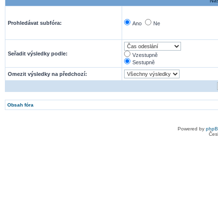
Nas
Prohledávat subfóra:
Ano
Ne
Seřadit výsledky podle:
Vzestupně
Sestupně
Omezit výsledky na předchozí:
Obsah fóra
Powered by
php
Čes