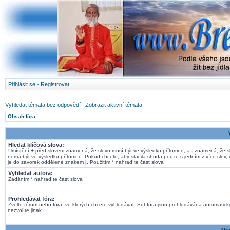
Přihlásit se
•
Registrovat
Vyhledat témata bez odpovědí
|
Zobrazit aktivní témata
Obsah fóra
Hledat klíčová slova:
Umístění
+
před slovem znamená, že slovo musí být ve výsledku přítomno, a
-
znamená, že s
nemá být ve výsledku přítomno. Pokud chcete, aby stačila shoda pouze s jedním z více slov, 
je do závorek oddělené znakem
|
. Použitím * nahradíte část slova
Vyhledat autora:
Zadáním * nahradíte část slova
Prohledávat fóra:
Zvolte fórum nebo fóra, ve kterých chcete vyhledávat. Subfóra jsou prohledávána automatick
nezvolíte jinak.