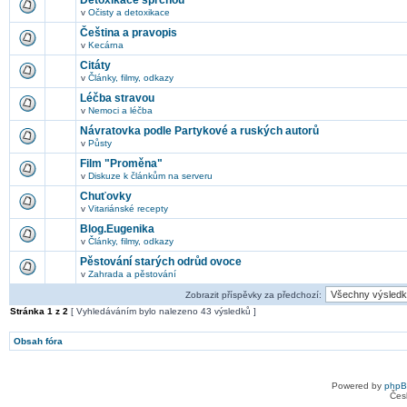
Detoxikace sprchou
v
Očisty a detoxikace
Čeština a pravopis
v
Kecárna
Citáty
v
Články, filmy, odkazy
Léčba stravou
v
Nemoci a léčba
Návratovka podle Partykové a ruských autorů
v
Půsty
Film "Proměna"
v
Diskuze k článkům na serveru
Chuťovky
v
Vitariánské recepty
Blog.Eugenika
v
Články, filmy, odkazy
Pěstování starých odrůd ovoce
v
Zahrada a pěstování
Zobrazit příspěvky za předchozí:
Stránka
1
z
2
[ Vyhledáváním bylo nalezeno 43 výsledků ]
Obsah fóra
Powered by
php
Čes