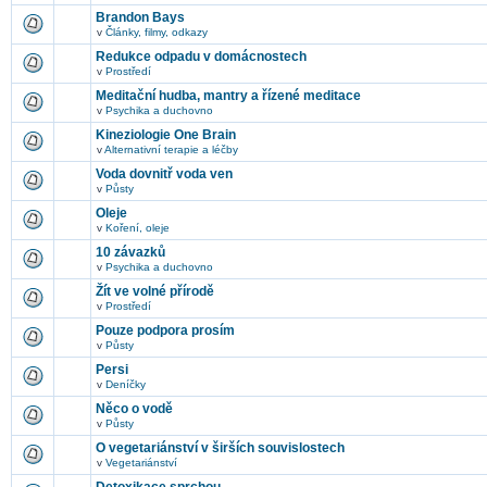
Brandon Bays
v
Články, filmy, odkazy
Redukce odpadu v domácnostech
v
Prostředí
Meditační hudba, mantry a řízené meditace
v
Psychika a duchovno
Kineziologie One Brain
v
Alternativní terapie a léčby
Voda dovnitř voda ven
v
Půsty
Oleje
v
Koření, oleje
10 závazků
v
Psychika a duchovno
Žít ve volné přírodě
v
Prostředí
Pouze podpora prosím
v
Půsty
Persi
v
Deníčky
Něco o vodě
v
Půsty
O vegetariánství v širších souvislostech
v
Vegetariánství