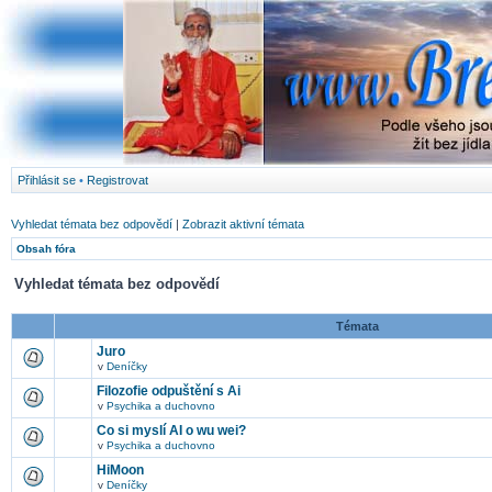
Přihlásit se
•
Registrovat
Vyhledat témata bez odpovědí
|
Zobrazit aktivní témata
Obsah fóra
Vyhledat témata bez odpovědí
Témata
Juro
v
Deníčky
Filozofie odpuštění s Ai
v
Psychika a duchovno
Co si myslí AI o wu wei?
v
Psychika a duchovno
HiMoon
v
Deníčky