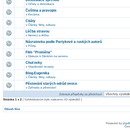
Detoxikace sprchou
v
Očisty a detoxikace
Čeština a pravopis
v
Kecárna
Citáty
v
Články, filmy, odkazy
Léčba stravou
v
Nemoci a léčba
Návratovka podle Partykové a ruských autorů
v
Půsty
Film "Proměna"
v
Diskuze k článkům na serveru
Chuťovky
v
Vitariánské recepty
Blog.Eugenika
v
Články, filmy, odkazy
Pěstování starých odrůd ovoce
v
Zahrada a pěstování
Zobrazit příspěvky za předchozí:
Stránka
1
z
2
[ Vyhledáváním bylo nalezeno 43 výsledků ]
Obsah fóra
Powered by
php
Čes