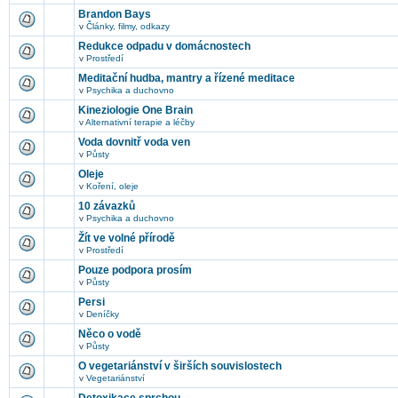
Brandon Bays
v
Články, filmy, odkazy
Redukce odpadu v domácnostech
v
Prostředí
Meditační hudba, mantry a řízené meditace
v
Psychika a duchovno
Kineziologie One Brain
v
Alternativní terapie a léčby
Voda dovnitř voda ven
v
Půsty
Oleje
v
Koření, oleje
10 závazků
v
Psychika a duchovno
Žít ve volné přírodě
v
Prostředí
Pouze podpora prosím
v
Půsty
Persi
v
Deníčky
Něco o vodě
v
Půsty
O vegetariánství v širších souvislostech
v
Vegetariánství