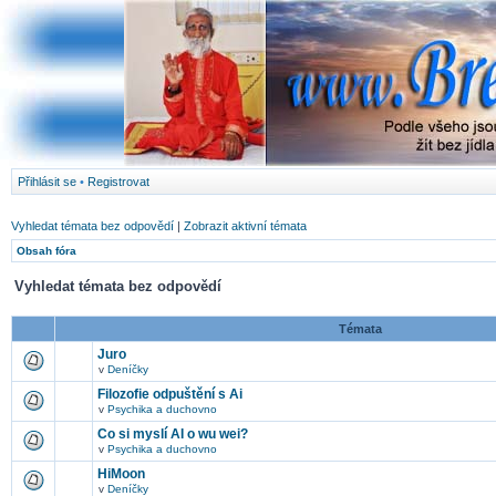
Přihlásit se
•
Registrovat
Vyhledat témata bez odpovědí
|
Zobrazit aktivní témata
Obsah fóra
Vyhledat témata bez odpovědí
Témata
Juro
v
Deníčky
Filozofie odpuštění s Ai
v
Psychika a duchovno
Co si myslí AI o wu wei?
v
Psychika a duchovno
HiMoon
v
Deníčky