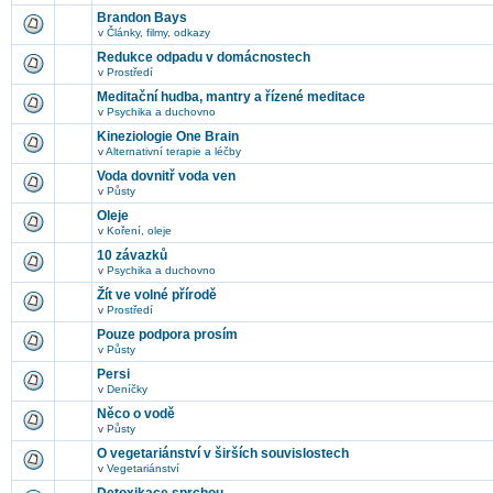
Brandon Bays
v
Články, filmy, odkazy
Redukce odpadu v domácnostech
v
Prostředí
Meditační hudba, mantry a řízené meditace
v
Psychika a duchovno
Kineziologie One Brain
v
Alternativní terapie a léčby
Voda dovnitř voda ven
v
Půsty
Oleje
v
Koření, oleje
10 závazků
v
Psychika a duchovno
Žít ve volné přírodě
v
Prostředí
Pouze podpora prosím
v
Půsty
Persi
v
Deníčky
Něco o vodě
v
Půsty
O vegetariánství v širších souvislostech
v
Vegetariánství