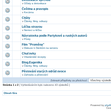
Detoxikace sprchou
v
Očisty a detoxikace
Čeština a pravopis
v
Kecárna
Citáty
v
Články, filmy, odkazy
Léčba stravou
v
Nemoci a léčba
Návratovka podle Partykové a ruských autorů
v
Půsty
Film "Proměna"
v
Diskuze k článkům na serveru
Chuťovky
v
Vitariánské recepty
Blog.Eugenika
v
Články, filmy, odkazy
Pěstování starých odrůd ovoce
v
Zahrada a pěstování
Zobrazit příspěvky za předchozí:
Stránka
1
z
2
[ Vyhledáváním bylo nalezeno 43 výsledků ]
Obsah fóra
Powered by
php
Čes