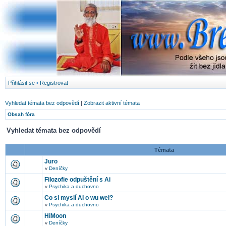
Přihlásit se
•
Registrovat
Vyhledat témata bez odpovědí
|
Zobrazit aktivní témata
Obsah fóra
Vyhledat témata bez odpovědí
Témata
Juro
v
Deníčky
Filozofie odpuštění s Ai
v
Psychika a duchovno
Co si myslí AI o wu wei?
v
Psychika a duchovno
HiMoon
v
Deníčky