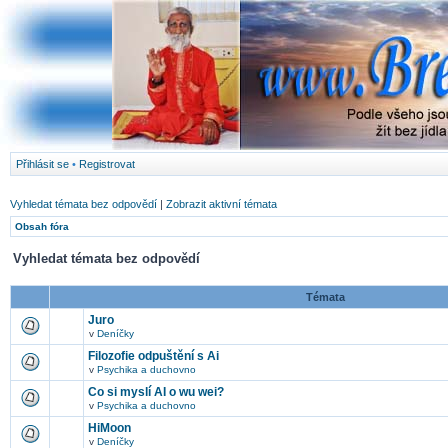
Přihlásit se
•
Registrovat
Vyhledat témata bez odpovědí
|
Zobrazit aktivní témata
Obsah fóra
Vyhledat témata bez odpovědí
Témata
Juro
v
Deníčky
Filozofie odpuštění s Ai
v
Psychika a duchovno
Co si myslí AI o wu wei?
v
Psychika a duchovno
HiMoon
v
Deníčky