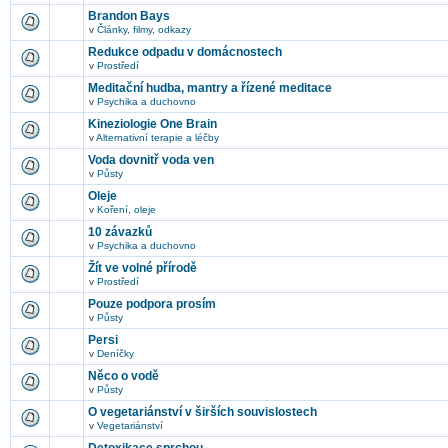
Brandon Bays
v
Články, filmy, odkazy
Redukce odpadu v domácnostech
v
Prostředí
Meditační hudba, mantry a řízené meditace
v
Psychika a duchovno
Kineziologie One Brain
v
Alternativní terapie a léčby
Voda dovnitř voda ven
v
Půsty
Oleje
v
Koření, oleje
10 závazků
v
Psychika a duchovno
Žít ve volné přírodě
v
Prostředí
Pouze podpora prosím
v
Půsty
Persi
v
Deníčky
Něco o vodě
v
Půsty
O vegetariánství v širších souvislostech
v
Vegetariánství