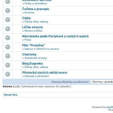
Detoxikace sprchou
v
Očisty a detoxikace
Čeština a pravopis
v
Kecárna
Citáty
v
Články, filmy, odkazy
Léčba stravou
v
Nemoci a léčba
Návratovka podle Partykové a ruských autorů
v
Půsty
Film "Proměna"
v
Diskuze k článkům na serveru
Chuťovky
v
Vitariánské recepty
Blog.Eugenika
v
Články, filmy, odkazy
Pěstování starých odrůd ovoce
v
Zahrada a pěstování
Zobrazit příspěvky za předchozí:
Stránka
1
z
2
[ Vyhledáváním bylo nalezeno 43 výsledků ]
Obsah fóra
Powered by
php
Čes