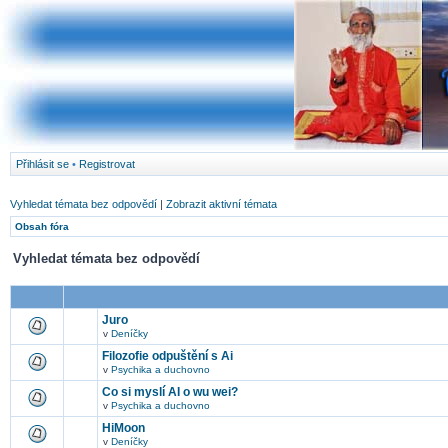
Přihlásit se
•
Registrovat
Vyhledat témata bez odpovědí
|
Zobrazit aktivní témata
Obsah fóra
Vyhledat témata bez odpovědí
Juro
v
Deníčky
Filozofie odpuštění s Ai
v
Psychika a duchovno
Co si myslí AI o wu wei?
v
Psychika a duchovno
HiMoon
v
Deníčky