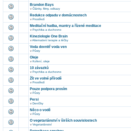
Brandon Bays
v
Články, filmy, odkazy
Redukce odpadu v domácnostech
v
Prostředí
Meditační hudba, mantry a řízené meditace
v
Psychika a duchovno
Kineziologie One Brain
v
Alternativní terapie a léčby
Voda dovnitř voda ven
v
Půsty
Oleje
v
Koření, oleje
10 závazků
v
Psychika a duchovno
Žít ve volné přírodě
v
Prostředí
Pouze podpora prosím
v
Půsty
Persi
v
Deníčky
Něco o vodě
v
Půsty
O vegetariánství v širších souvislostech
v
Vegetariánství