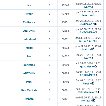
pát 04.05.2018, 06:05
lva
0
42840
lva
pát 23.02.2018, 20:01
lemur
0
43759
lemur
čtv 25.08.2016, 13:14
ENdisc.cz
0
43151
ENdisc.cz
pát 05.08.2016, 22:58
ANTONÍN
0
42558
ANTONÍN
ned 30.08.2015, 20:25
m-i-c-h-a-l
0
39511
m-i-c-h-a-l
pon 29.06.2015, 17:09
Maitri
0
48633
Maitri
úte 29.07.2014, 10:28
Ivo
0
44012
Ivo
stř 25.06.2014, 22:52
gonzales
0
39999
gonzales
pát 02.05.2014, 17:23
ANTONÍN
0
38483
ANTONÍN
čtv 02.01.2014, 15:57
Persi
0
38759
Persi
ned 03.11.2013, 21:26
Petr Machala
0
38681
Petr Machala
ned 09.06.2013, 10:19
Renáta
0
43121
Renáta