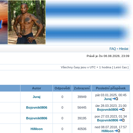
FAQ
•
Hledat
Právě je čtv 06.08.2026, 23:09
Všechny časy jsou v UTC + 1 hodina [ Letní čas ]
Autor
Odpovědi
Zobrazení
Poslední příspěvek
pát 03.01.2025, 00:45
Juraj
0
39949
Juraj
úte 28.03.2023, 21:00
Bojovnik0806
0
56445
Bojovnik0806
pon 27.03.2023, 01:34
Bojovnik0806
0
39195
Bojovnik0806
ned 08.07.2018, 17:57
HiMoon
0
40506
HiMoon