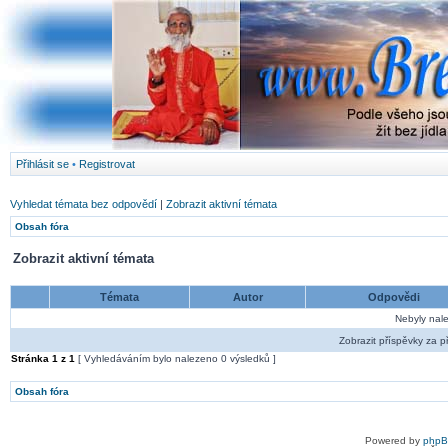
Přihlásit se
•
Registrovat
Vyhledat témata bez odpovědí
|
Zobrazit aktivní témata
Obsah fóra
Zobrazit aktivní témata
Témata
Autor
Odpovědi
Nebyly nal
Zobrazit příspěvky za p
Stránka
1
z
1
[ Vyhledáváním bylo nalezeno 0 výsledků ]
Obsah fóra
Powered by
php