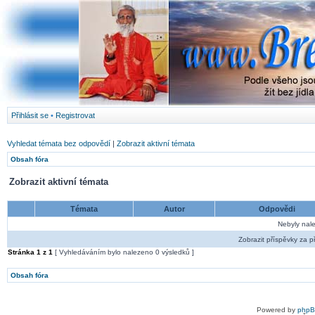
Přihlásit se
•
Registrovat
Vyhledat témata bez odpovědí
|
Zobrazit aktivní témata
Obsah fóra
Zobrazit aktivní témata
Témata
Autor
Odpovědi
Nebyly nal
Zobrazit příspěvky za p
Stránka
1
z
1
[ Vyhledáváním bylo nalezeno 0 výsledků ]
Obsah fóra
Powered by
php