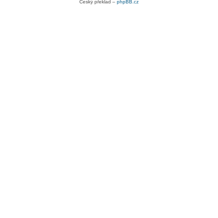
Český překlad –
phpBB.cz