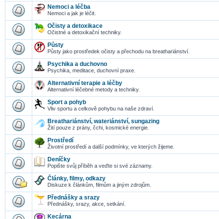
Nemoci a léčba
Nemoci a jak je léčit.
Očisty a detoxikace
Očistné a detoxikační techniky.
Půsty
Půsty jako prostředek očisty a přechodu na breathariánství.
Psychika a duchovno
Psychika, meditace, duchovní praxe.
Alternativní terapie a léčby
Alternativní léčebné metody a techniky.
Sport a pohyb
Vliv sportu a celkově pohybu na naše zdraví.
Breathariánství, wateriánství, sungazing
Žití pouze z prány, čchi, kosmické energie.
Prostředí
Životní prostředí a další podmínky, ve kterých žijeme.
Deníčky
Popište svůj příběh a veďte si své záznamy.
Články, filmy, odkazy
Diskuze k článkům, filmům a jiným zdrojům.
Přednášky a srazy
Přednášky, srazy, akce, setkání.
Kecárna