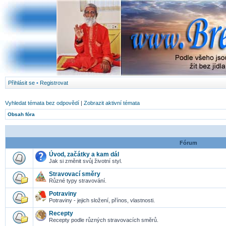
Přihlásit se
•
Registrovat
Vyhledat témata bez odpovědí
|
Zobrazit aktivní témata
Obsah fóra
Fórum
Úvod, začátky a kam dál
Jak si změnit svůj životní styl.
Stravovací směry
Různé typy stravování.
Potraviny
Potraviny - jejich složení, přínos, vlastnosti.
Recepty
Recepty podle různých stravovacích směrů.