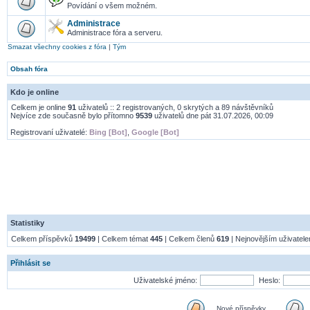
Povídání o všem možném.
Administrace
Administrace fóra a serveru.
Smazat všechny cookies z fóra
|
Tým
Obsah fóra
Kdo je online
Celkem je online
91
uživatelů :: 2 registrovaných, 0 skrytých a 89 návštěvníků
Nejvíce zde současně bylo přítomno
9539
uživatelů dne pát 31.07.2026, 00:09
Registrovaní uživatelé:
Bing [Bot]
,
Google [Bot]
Statistiky
Celkem příspěvků
19499
| Celkem témat
445
| Celkem členů
619
| Nejnovějším uživatel
Přihlásit se
Uživatelské jméno:
Heslo:
Nové příspěvky