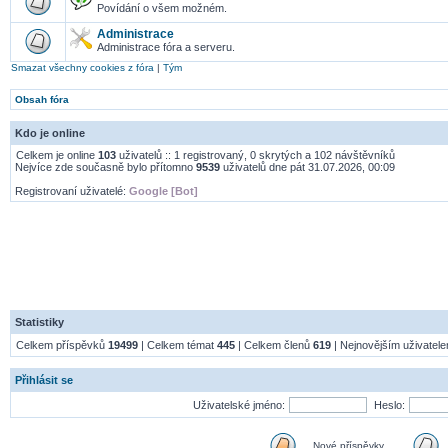
Povídání o všem možném.
Administrace
Administrace fóra a serveru.
Smazat všechny cookies z fóra
|
Tým
Obsah fóra
Kdo je online
Celkem je online
103
uživatelů :: 1 registrovaný, 0 skrytých a 102 návštěvníků
Nejvíce zde současně bylo přítomno
9539
uživatelů dne pát 31.07.2026, 00:09
Registrovaní uživatelé:
Google [Bot]
Statistiky
Celkem příspěvků
19499
| Celkem témat
445
| Celkem členů
619
| Nejnovějším uživatel
Přihlásit se
Uživatelské jméno:
Heslo:
Nové příspěvky