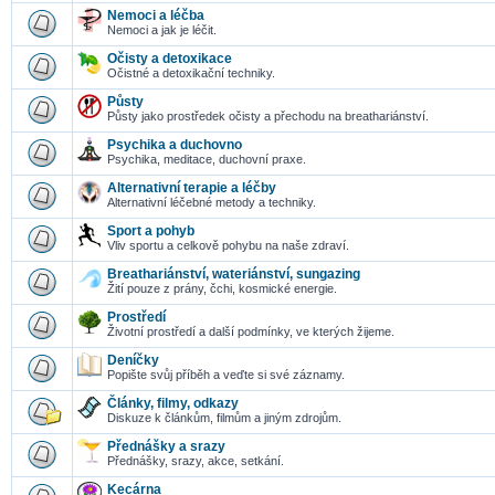
Nemoci a léčba
Nemoci a jak je léčit.
Očisty a detoxikace
Očistné a detoxikační techniky.
Půsty
Půsty jako prostředek očisty a přechodu na breathariánství.
Psychika a duchovno
Psychika, meditace, duchovní praxe.
Alternativní terapie a léčby
Alternativní léčebné metody a techniky.
Sport a pohyb
Vliv sportu a celkově pohybu na naše zdraví.
Breathariánství, wateriánství, sungazing
Žití pouze z prány, čchi, kosmické energie.
Prostředí
Životní prostředí a další podmínky, ve kterých žijeme.
Deníčky
Popište svůj příběh a veďte si své záznamy.
Články, filmy, odkazy
Diskuze k článkům, filmům a jiným zdrojům.
Přednášky a srazy
Přednášky, srazy, akce, setkání.
Kecárna