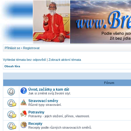
Přihlásit se
•
Registrovat
Vyhledat témata bez odpovědí
|
Zobrazit aktivní témata
Obsah fóra
Fórum
Úvod, začátky a kam dál
Jak si změnit svůj životní styl.
Stravovací směry
Různé typy stravování.
Potraviny
Potraviny - jejich složení, přínos, vlastnosti.
Recepty
Recepty podle různých stravovacích směrů.