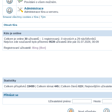
Povídání o všem možném.
Administrace
Administrace fóra a serveru.
Smazat všechny cookies z fóra
|
Tým
Obsah fóra
Kdo je online
Celkem je online
30
uživatelů :: 1 registrovaný, 0 skrytých a 29 návštěvníků
Nejvíce zde současně bylo přítomno
9539
uživatelů dne pát 31.07.2026, 00:09
Registrovaní uživatelé:
Bing [Bot]
Statistiky
Celkem příspěvků
19499
| Celkem témat
445
| Celkem členů
619
| Nejnovějším uživatel
Přihlásit se
Uživatelské jméno:
Heslo:
Nové příspěvky