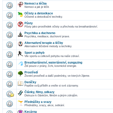
Nemoci a léčba
Nemoci a jak je léčit.
Očisty a detoxikace
Očistné a detoxikační techniky.
Půsty
Půsty jako prostředek očisty a přechodu na breathariánství.
Psychika a duchovno
Psychika, meditace, duchovní praxe.
Alternativní terapie a léčby
Alternativní léčebné metody a techniky.
Sport a pohyb
Vliv sportu a celkově pohybu na naše zdraví.
Breathariánství, wateriánství, sungazing
Žití pouze z prány, čchi, kosmické energie.
Prostředí
Životní prostředí a další podmínky, ve kterých žijeme.
Deníčky
Popište svůj příběh a veďte si své záznamy.
Články, filmy, odkazy
Diskuze k článkům, filmům a jiným zdrojům.
Přednášky a srazy
Přednášky, srazy, akce, setkání.
Kecárna