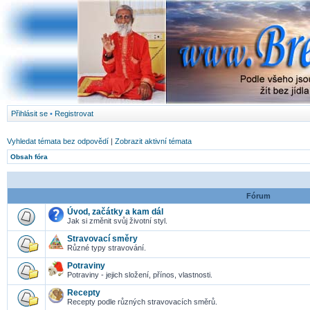
Přihlásit se
•
Registrovat
Vyhledat témata bez odpovědí
|
Zobrazit aktivní témata
Obsah fóra
Fórum
Úvod, začátky a kam dál
Jak si změnit svůj životní styl.
Stravovací směry
Různé typy stravování.
Potraviny
Potraviny - jejich složení, přínos, vlastnosti.
Recepty
Recepty podle různých stravovacích směrů.