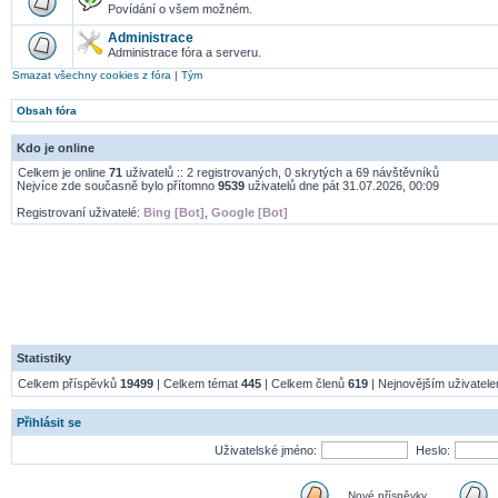
Povídání o všem možném.
Administrace
Administrace fóra a serveru.
Smazat všechny cookies z fóra
|
Tým
Obsah fóra
Kdo je online
Celkem je online
71
uživatelů :: 2 registrovaných, 0 skrytých a 69 návštěvníků
Nejvíce zde současně bylo přítomno
9539
uživatelů dne pát 31.07.2026, 00:09
Registrovaní uživatelé:
Bing [Bot]
,
Google [Bot]
Statistiky
Celkem příspěvků
19499
| Celkem témat
445
| Celkem členů
619
| Nejnovějším uživatel
Přihlásit se
Uživatelské jméno:
Heslo:
Nové příspěvky