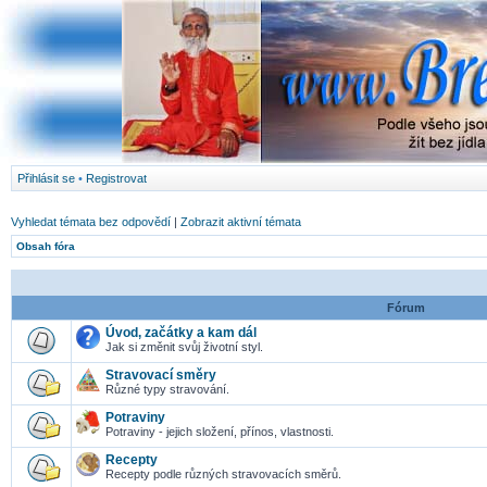
Přihlásit se
•
Registrovat
Vyhledat témata bez odpovědí
|
Zobrazit aktivní témata
Obsah fóra
Fórum
Úvod, začátky a kam dál
Jak si změnit svůj životní styl.
Stravovací směry
Různé typy stravování.
Potraviny
Potraviny - jejich složení, přínos, vlastnosti.
Recepty
Recepty podle různých stravovacích směrů.