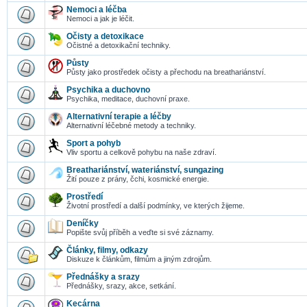
Nemoci a léčba
Nemoci a jak je léčit.
Očisty a detoxikace
Očistné a detoxikační techniky.
Půsty
Půsty jako prostředek očisty a přechodu na breathariánství.
Psychika a duchovno
Psychika, meditace, duchovní praxe.
Alternativní terapie a léčby
Alternativní léčebné metody a techniky.
Sport a pohyb
Vliv sportu a celkově pohybu na naše zdraví.
Breathariánství, wateriánství, sungazing
Žití pouze z prány, čchi, kosmické energie.
Prostředí
Životní prostředí a další podmínky, ve kterých žijeme.
Deníčky
Popište svůj příběh a veďte si své záznamy.
Články, filmy, odkazy
Diskuze k článkům, filmům a jiným zdrojům.
Přednášky a srazy
Přednášky, srazy, akce, setkání.
Kecárna