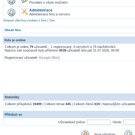
Povídání o všem možném.
Administrace
Administrace fóra a serveru.
Smazat všechny cookies z fóra
|
Tým
Obsah fóra
Kdo je online
Celkem je online
79
uživatelů :: 1 registrovaný, 0 skrytých a 78 návštěvníků
Nejvíce zde současně bylo přítomno
9539
uživatelů dne pát 31.07.2026, 00:09
Registrovaní uživatelé:
Google [Bot]
Statistiky
Celkem příspěvků
19499
| Celkem témat
445
| Celkem členů
619
| Nejnovějším uživatel
Přihlásit se
Uživatelské jméno:
Heslo:
Nové příspěvky