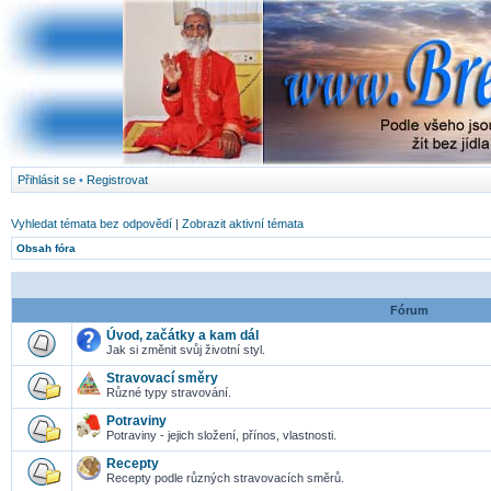
Přihlásit se
•
Registrovat
Vyhledat témata bez odpovědí
|
Zobrazit aktivní témata
Obsah fóra
Fórum
Úvod, začátky a kam dál
Jak si změnit svůj životní styl.
Stravovací směry
Různé typy stravování.
Potraviny
Potraviny - jejich složení, přínos, vlastnosti.
Recepty
Recepty podle různých stravovacích směrů.