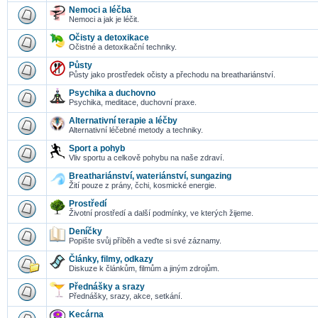
Nemoci a léčba
Nemoci a jak je léčit.
Očisty a detoxikace
Očistné a detoxikační techniky.
Půsty
Půsty jako prostředek očisty a přechodu na breathariánství.
Psychika a duchovno
Psychika, meditace, duchovní praxe.
Alternativní terapie a léčby
Alternativní léčebné metody a techniky.
Sport a pohyb
Vliv sportu a celkově pohybu na naše zdraví.
Breathariánství, wateriánství, sungazing
Žití pouze z prány, čchi, kosmické energie.
Prostředí
Životní prostředí a další podmínky, ve kterých žijeme.
Deníčky
Popište svůj příběh a veďte si své záznamy.
Články, filmy, odkazy
Diskuze k článkům, filmům a jiným zdrojům.
Přednášky a srazy
Přednášky, srazy, akce, setkání.
Kecárna