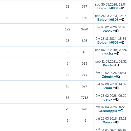
sob 30.05.2026, 19:04
32
377
Bojovnik0806
ned 26.03.2023, 23:14
10
160
Bojovnik0806
čtv 05.02.2026, 21:48
122
3920
eosax
čtv 28.11.2024, 15:34
25
626
Bojovnik0806
ned 04.02.2018, 20:24
8
45
Renáta
sob 11.09.2021, 09:31
8
393
Panda
čtv 12.02.2026, 05:31
11
274
Zdeněk
pát 07.09.2018, 14:39
16
597
lemur
čtv 26.02.2026, 09:20
67
7712
detox
čtv 02.04.2026, 16:25
23
620
GreenApple
pát 23.03.2018, 13:21
6
46
Wewe
stř 03.05.2023, 08:15