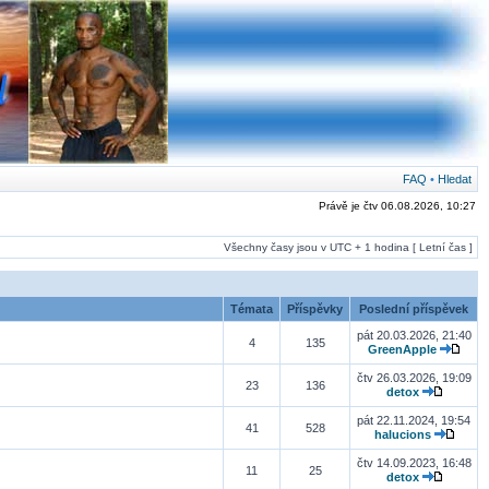
FAQ
•
Hledat
Právě je čtv 06.08.2026, 10:27
Všechny časy jsou v UTC + 1 hodina [ Letní čas ]
Témata
Příspěvky
Poslední příspěvek
pát 20.03.2026, 21:40
4
135
GreenApple
čtv 26.03.2026, 19:09
23
136
detox
pát 22.11.2024, 19:54
41
528
halucions
čtv 14.09.2023, 16:48
11
25
detox