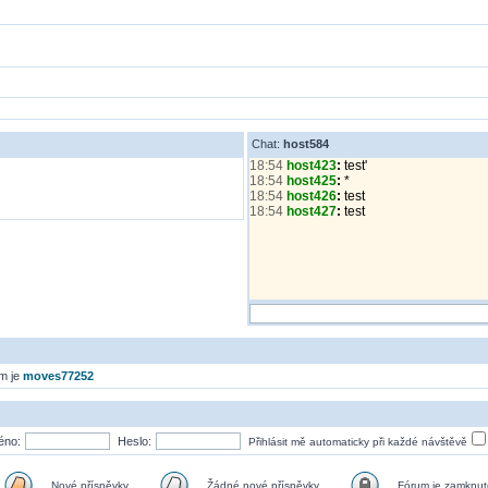
Chat:
host584
18:54
host423
:
test'
18:54
host425
:
*
18:54
host426
:
test
18:54
host427
:
test
em je
moves77252
éno:
Heslo:
Přihlásit mě automaticky při každé návštěvě
Nové příspěvky
Žádné nové příspěvky
Fórum je zamknut