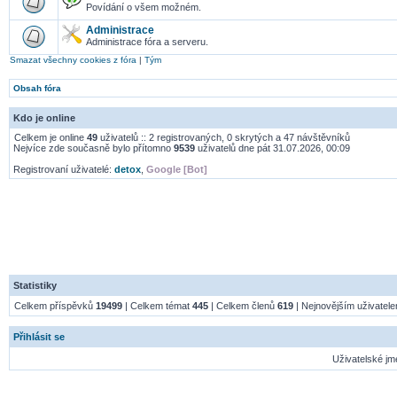
Povídání o všem možném.
Administrace
Administrace fóra a serveru.
Smazat všechny cookies z fóra
|
Tým
Obsah fóra
Kdo je online
Celkem je online
49
uživatelů :: 2 registrovaných, 0 skrytých a 47 návštěvníků
Nejvíce zde současně bylo přítomno
9539
uživatelů dne pát 31.07.2026, 00:09
Registrovaní uživatelé:
detox
,
Google [Bot]
Statistiky
Celkem příspěvků
19499
| Celkem témat
445
| Celkem členů
619
| Nejnovějším uživatel
Přihlásit se
Uživatelské jm