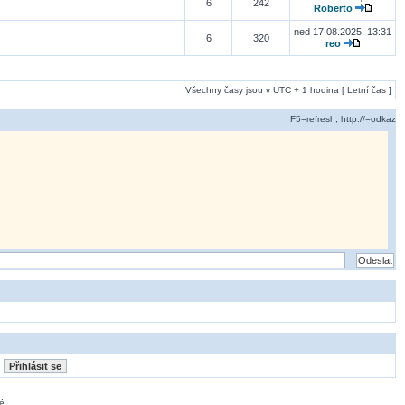
6
242
Roberto
ned 17.08.2025, 13:31
6
320
reo
Všechny časy jsou v UTC + 1 hodina [ Letní čas ]
F5=refresh, http://=odkaz
é