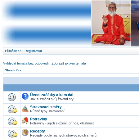
Přihlásit se
•
Registrovat
Vyhledat témata bez odpovědí
|
Zobrazit aktivní témata
Obsah fóra
Úvod, začátky a kam dál
Jak si změnit svůj životní styl.
Stravovací směry
Různé typy stravování.
Potraviny
Potraviny - jejich složení, přínos, vlastnosti.
Recepty
Recepty podle různých stravovacích směrů.