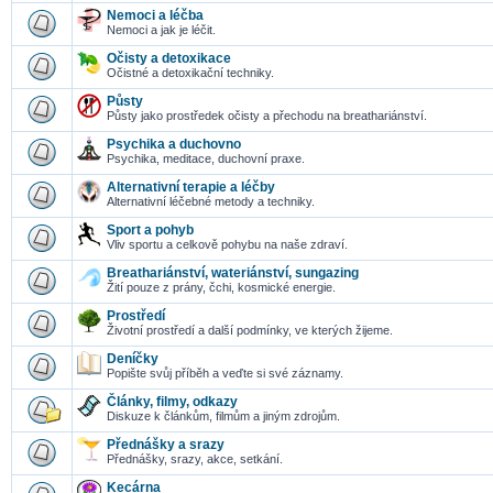
Nemoci a léčba
Nemoci a jak je léčit.
Očisty a detoxikace
Očistné a detoxikační techniky.
Půsty
Půsty jako prostředek očisty a přechodu na breathariánství.
Psychika a duchovno
Psychika, meditace, duchovní praxe.
Alternativní terapie a léčby
Alternativní léčebné metody a techniky.
Sport a pohyb
Vliv sportu a celkově pohybu na naše zdraví.
Breathariánství, wateriánství, sungazing
Žití pouze z prány, čchi, kosmické energie.
Prostředí
Životní prostředí a další podmínky, ve kterých žijeme.
Deníčky
Popište svůj příběh a veďte si své záznamy.
Články, filmy, odkazy
Diskuze k článkům, filmům a jiným zdrojům.
Přednášky a srazy
Přednášky, srazy, akce, setkání.
Kecárna