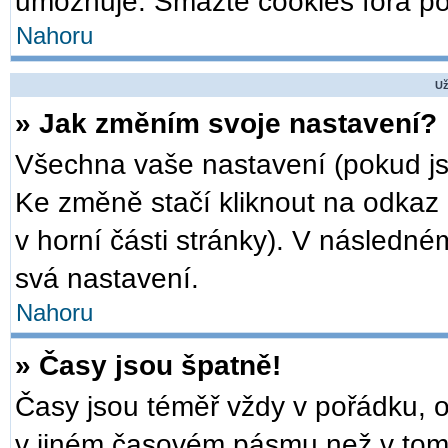
umožňuje. Smažte cookies fóra po
Nahoru
Už
» Jak změním svoje nastavení?
Všechna vaše nastavení (pokud jst
Ke změně stačí kliknout na odkaz
v horní části stránky). V následné
svá nastavení.
Nahoru
» Časy jsou špatně!
Časy jsou téměř vždy v pořádku, o
v jiném časovém pásmu než v tom,