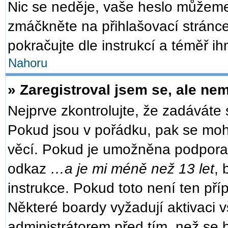
Nic se neděje, vaše heslo můžeme
zmáčkněte na přihlašovací stránce
pokračujte dle instrukcí a téměř ih
Nahoru
» Zaregistroval jsem se, ale nem
Nejprve zkontrolujte, že zadáváte
Pokud jsou v pořádku, pak se moh
věcí. Pokud je umožněna podpora CO
odkaz
…a je mi méně než 13 let
, 
instrukce. Pokud toto není ten pří
Některé boardy vyžadují aktivaci 
administrátorem před tím, než se b