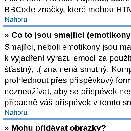
BBCode značky, které mohou HTM
Nahoru
» Co to jsou smajlíci (emotikony
Smajlíci, neboli emotikony jsou ma
k vyjádření výrazu emocí za použi
šťastný, :( znamená smutný. Komp
prohlédnout přes příspěvkový formu
nezneužívat, aby se příspěvek ne
případně váš příspěvek v tomto s
Nahoru
» Mohu přidávat obrázky?