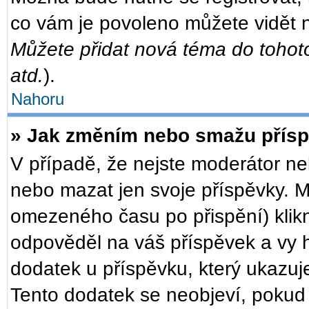
co vám je povoleno můžete vidět n
Můžete přidat nová téma do tohoto
atd.
).
Nahoru
» Jak změním nebo smažu přís
V případě, že nejste moderátor ne
nebo mazat jen svoje příspěvky. M
omezeného času po přispění) klikn
odpověděl na váš příspěvek a vy h
dodatek u příspěvku, který ukazuje,
Tento dodatek se neobjeví, poku