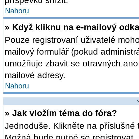
příspěvků snížit.
Nahoru
» Když kliknu na e-mailový odka
Pouze registrovaní uživatelé moho
mailový formulář (pokud administrá
umožňuje zbavit se otravných anon
mailové adresy.
Nahoru
V
» Jak vložím téma do fóra?
Jednoduše. Klikněte na příslušné 
Možná bude nutné se registrovat, 