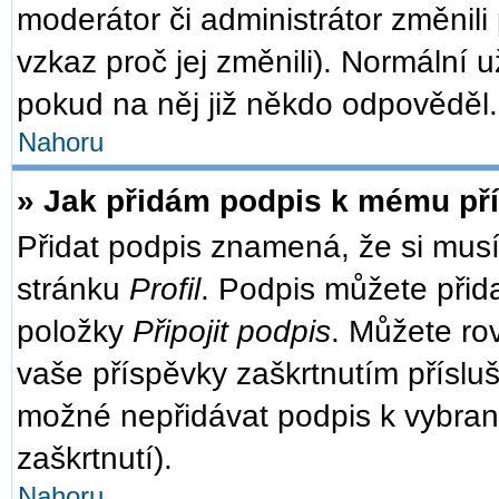
moderátor či administrátor změnili
vzkaz proč jej změnili). Normální
pokud na něj již někdo odpověděl.
Nahoru
» Jak přidám podpis k mému př
Přidat podpis znamená, že si musít
stránku
Profil
. Podpis můžete přid
položky
Připojit podpis
. Můžete ro
vaše příspěvky zaškrtnutím přísluš
možné nepřidávat podpis k vybra
zaškrtnutí).
Nahoru