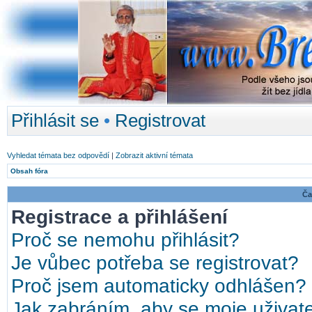
Přihlásit se
•
Registrovat
Vyhledat témata bez odpovědí
|
Zobrazit aktivní témata
Obsah fóra
Ča
Registrace a přihlášení
Proč se nemohu přihlásit?
Je vůbec potřeba se registrovat?
Proč jsem automaticky odhlášen?
Jak zabráním, aby se moje uživat