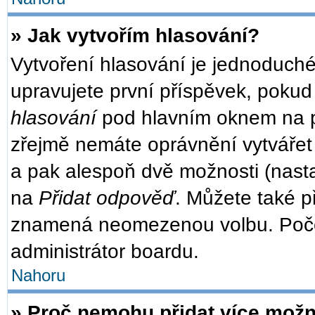
» Jak vytvořím hlasování?
Vytvoření hlasování je jednoduché
upravujete první příspěvek, pokud 
hlasování
pod hlavním oknem na př
zřejmě nemáte oprávnění vytvářet 
a pak alespoň dvě možnosti (nast
na
Přidat odpověď
. Můžete také př
znamená neomezenou volbu. Počet
administrátor boardu.
Nahoru
» Proč nemohu přidat více možn