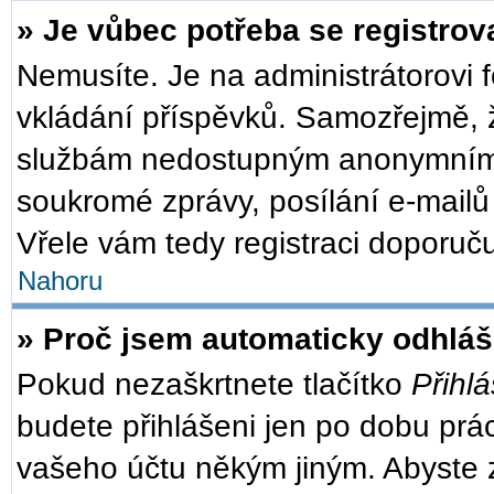
» Je vůbec potřeba se registrov
Nemusíte. Je na administrátorovi fó
vkládání příspěvků. Samozřejmě, ž
službám nedostupným anonymním u
soukromé zprávy, posílání e-mailů 
Vřele vám tedy registraci doporuču
Nahoru
» Proč jsem automaticky odhlá
Pokud nezaškrtnete tlačítko
Přihlá
budete přihlášeni jen po dobu prác
vašeho účtu někým jiným. Abyste zů