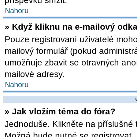
příspěvků snížit.
Nahoru
» Když kliknu na e-mailový odka
Pouze registrovaní uživatelé moho
mailový formulář (pokud administrá
umožňuje zbavit se otravných anon
mailové adresy.
Nahoru
V
» Jak vložím téma do fóra?
Jednoduše. Klikněte na příslušné 
Možná bude nutné se registrovat, 