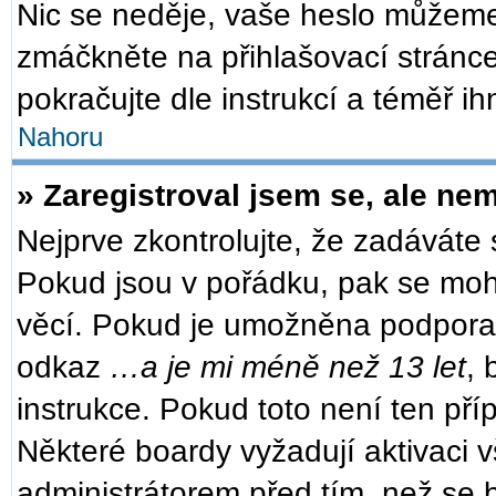
Nic se neděje, vaše heslo můžeme
zmáčkněte na přihlašovací stránce
pokračujte dle instrukcí a téměř ih
Nahoru
» Zaregistroval jsem se, ale nem
Nejprve zkontrolujte, že zadáváte
Pokud jsou v pořádku, pak se moh
věcí. Pokud je umožněna podpora CO
odkaz
…a je mi méně než 13 let
, 
instrukce. Pokud toto není ten pří
Některé boardy vyžadují aktivaci 
administrátorem před tím, než se b