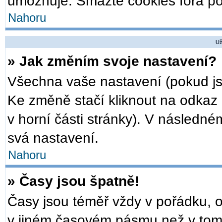
umožňuje. Smažte cookies fóra po
Nahoru
Už
» Jak změním svoje nastavení?
Všechna vaše nastavení (pokud jst
Ke změně stačí kliknout na odkaz
v horní části stránky). V následné
svá nastavení.
Nahoru
» Časy jsou špatně!
Časy jsou téměř vždy v pořádku, o
v jiném časovém pásmu než v tom,