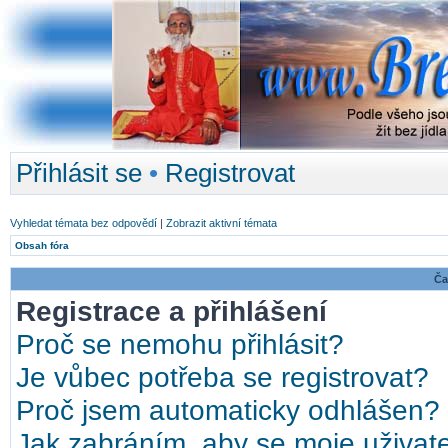
Přihlásit se
•
Registrovat
Vyhledat témata bez odpovědí
|
Zobrazit aktivní témata
Obsah fóra
Ča
Registrace a přihlášení
Proč se nemohu přihlásit?
Je vůbec potřeba se registrovat?
Proč jsem automaticky odhlášen?
Jak zabráním, aby se moje uživat