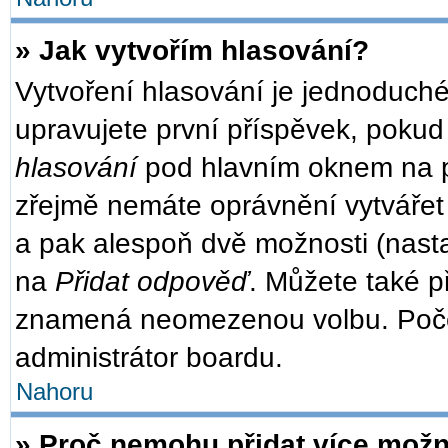
» Jak vytvořím hlasování?
Vytvoření hlasování je jednoduché
upravujete první příspěvek, pokud 
hlasování
pod hlavním oknem na př
zřejmě nemáte oprávnění vytvářet 
a pak alespoň dvě možnosti (nast
na
Přidat odpověď
. Můžete také př
znamená neomezenou volbu. Počet
administrátor boardu.
Nahoru
» Proč nemohu přidat více možn