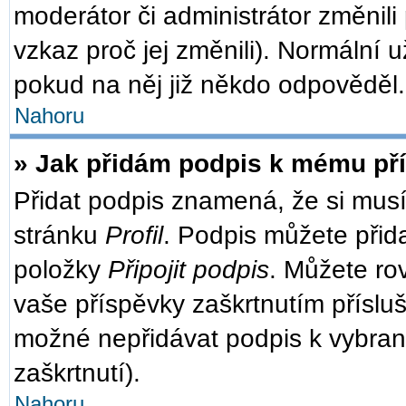
moderátor či administrátor změnili
vzkaz proč jej změnili). Normální
pokud na něj již někdo odpověděl.
Nahoru
» Jak přidám podpis k mému př
Přidat podpis znamená, že si musít
stránku
Profil
. Podpis můžete přid
položky
Připojit podpis
. Můžete ro
vaše příspěvky zaškrtnutím přísluš
možné nepřidávat podpis k vybra
zaškrtnutí).
Nahoru