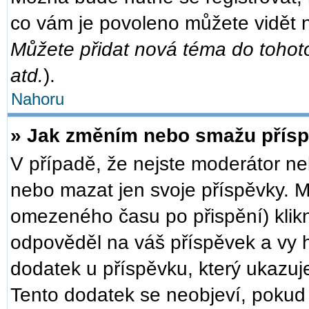
co vám je povoleno můžete vidět n
Můžete přidat nová téma do tohoto
atd.
).
Nahoru
» Jak změním nebo smažu přís
V případě, že nejste moderátor ne
nebo mazat jen svoje příspěvky. M
omezeného času po přispění) klikn
odpověděl na váš příspěvek a vy h
dodatek u příspěvku, který ukazuje,
Tento dodatek se neobjeví, poku