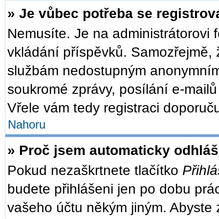
» Je vůbec potřeba se registrov
Nemusíte. Je na administrátorovi fó
vkládání příspěvků. Samozřejmě, ž
službám nedostupným anonymním u
soukromé zprávy, posílání e-mailů 
Vřele vám tedy registraci doporuču
Nahoru
» Proč jsem automaticky odhlá
Pokud nezaškrtnete tlačítko
Přihlá
budete přihlášeni jen po dobu prác
vašeho účtu někým jiným. Abyste zů