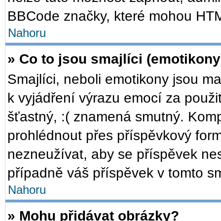
BBCode značky, které mohou HTM
Nahoru
» Co to jsou smajlíci (emotikony
Smajlíci, neboli emotikony jsou ma
k vyjádření výrazu emocí za použi
šťastný, :( znamená smutný. Komp
prohlédnout přes příspěvkový formu
nezneužívat, aby se příspěvek ne
případně váš příspěvek v tomto s
Nahoru
» Mohu přidávat obrázky?