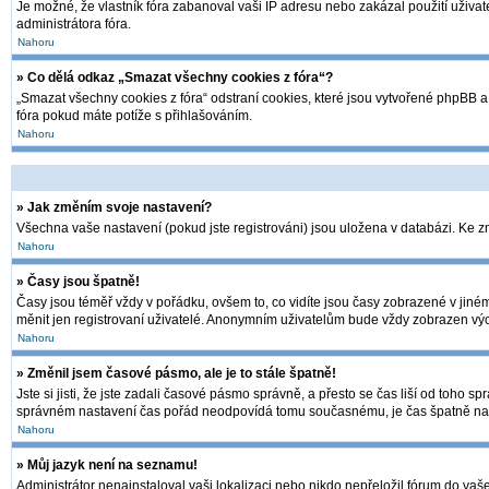
Je možné, že vlastník fóra zabanoval vaši IP adresu nebo zakázal použití uživate
administrátora fóra.
Nahoru
» Co dělá odkaz „Smazat všechny cookies z fóra“?
„Smazat všechny cookies z fóra“ odstraní cookies, které jsou vytvořené phpBB a 
fóra pokud máte potíže s přihlašováním.
Nahoru
» Jak změním svoje nastavení?
Všechna vaše nastavení (pokud jste registrováni) jsou uložena v databázi. Ke 
Nahoru
» Časy jsou špatně!
Časy jsou téměř vždy v pořádku, ovšem to, co vidíte jsou časy zobrazené v jin
měnit jen registrovaní uživatelé. Anonymním uživatelům bude vždy zobrazen výc
Nahoru
» Změnil jsem časové pásmo, ale je to stále špatně!
Jste si jisti, že jste zadali časové pásmo správně, a přesto se čas liší od toh
správném nastavení čas pořád neodpovídá tomu současnému, je čas špatně nas
Nahoru
» Můj jazyk není na seznamu!
Administrátor nenainstaloval vaši lokalizaci nebo nikdo nepřeložil fórum do vaš