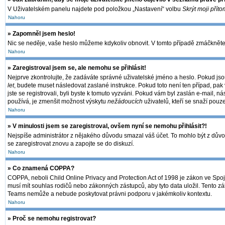
V Uživatelském panelu najdete pod položkou „Nastavení“ volbu
Skrýt moji příto
Nahoru
» Zapomněl jsem heslo!
Nic se neděje, vaše heslo můžeme kdykoliv obnovit. V tomto případě zmáčkněte 
Nahoru
» Zaregistroval jsem se, ale nemohu se přihlásit!
Nejprve zkontrolujte, že zadáváte správné uživatelské jméno a heslo. Pokud jso
let
, budete muset následovat zaslané instrukce. Pokud toto není ten případ, pak 
jste se registrovali, byli byste k tomuto vyzváni. Pokud vám byl zaslán e-mail, 
používá, je zmenšit možnost výskytu
nežádoucích
uživatelů, kteří se snaží pouze
Nahoru
» V minulosti jsem se zaregistroval, ovšem nyní se nemohu přihlásit?!
Nejspíše administrátor z nějakého důvodu smazal váš účet. To mohlo být z důvodu,
se zaregistrovat znovu a zapojte se do diskuzí.
Nahoru
» Co znamená COPPA?
COPPA, neboli Child Online Privacy and Protection Act of 1998 je zákon ve Spoje
musí mít souhlas rodičů nebo zákonných zástupců, aby tyto data uložil. Tento zák
Teams nemůže a nebude poskytovat právni podporu v jakémkoliv kontextu.
Nahoru
» Proč se nemohu registrovat?