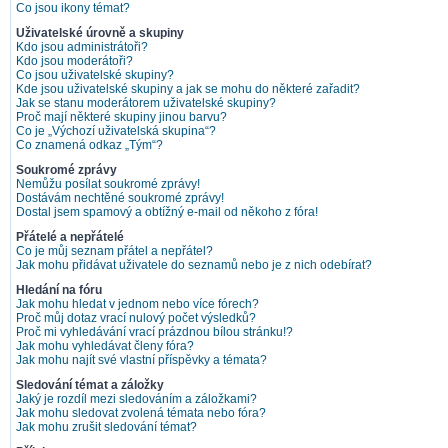
Co jsou ikony témat?
Uživatelské úrovně a skupiny
Kdo jsou administrátoři?
Kdo jsou moderátoři?
Co jsou uživatelské skupiny?
Kde jsou uživatelské skupiny a jak se mohu do některé zařadit?
Jak se stanu moderátorem uživatelské skupiny?
Proč mají některé skupiny jinou barvu?
Co je „Výchozí uživatelská skupina“?
Co znamená odkaz „Tým“?
Soukromé zprávy
Nemůžu posílat soukromé zprávy!
Dostávám nechtěné soukromé zprávy!
Dostal jsem spamový a obtížný e-mail od někoho z fóra!
Přátelé a nepřátelé
Co je můj seznam přátel a nepřátel?
Jak mohu přidávat uživatele do seznamů nebo je z nich odebírat?
Hledání na fóru
Jak mohu hledat v jednom nebo více fórech?
Proč můj dotaz vrací nulový počet výsledků?
Proč mi vyhledávání vrací prázdnou bílou stránku!?
Jak mohu vyhledávat členy fóra?
Jak mohu najít své vlastní příspěvky a témata?
Sledování témat a záložky
Jaký je rozdíl mezi sledováním a záložkami?
Jak mohu sledovat zvolená témata nebo fóra?
Jak mohu zrušit sledování témat?