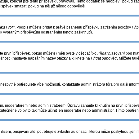
azuje, kolikrát jste tento příspěvek upravovali. Tento dodatek se neobjeví, pokud 
příspěvek smazat, pokud na něj již někdo odpověděl.
ánku
Profil
. Podpis můžete přidat k právě psanému příspěvku zatržením položky
Přip
s k vybraným příspěvkům odstraněním tohoto zaškrtnutí).
e první příspěvek, pokud můžete) měli byste vidět tlačítko
Přidat hlasování
pod hlav
ožnosti (nastavte napsáním název otázky a klikněte na
Přidat odpověď
. Můžete tak
nezbytně potřebujete více možností, kontaktujte administrátora fóra pro další infor
m, moderátorem nebo administrátorem. Úpravu zahájíte kliknutím na první příspěve
utečněné volby to tak může učinit jen moderátor nebo administrátor. Tímto opatře
žení, přispívání atd. potřebujete zvláštní autorizaci, kterou může poskytnout jen mo