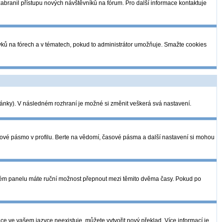
 zabranil přístupu nových návštěvníků na fórum. Pro další informace kontaktuje
pěvků na fórech a v tématech, pokud to administrátor umožňuje. Smažte cookies
tránky). V následném rozhraní je možné si změnit veškerá svá nastavení.
sové pásmo v profilu. Berte na vědomí, časové pásma a další nastavení si mohou
telském panelu máte ruční možnost přepnout mezi těmito dvěma časy. Pokud po
ce ve vašem jazyce neexistuje, můžete vytvořit nový překlad. Více informací je