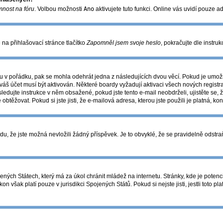
mnost na fóru
. Volbou možnosti
Ano
aktivujete tuto funkci. Online vás uvidí pouze a
na přihlašovací stránce tlačítko
Zapomněl jsem svoje heslo
, pokračujte dle instru
u v pořádku, pak se mohla odehrát jedna z následujících dvou věcí. Pokud je umožn
váš účet musí být aktivován. Některé boardy vyžadují aktivaci všech nových registr
následujte instrukce v něm obsažené, pokud jste tento e-mail neobdrželi, ujistěte 
 obtěžovat. Pokud si jste jisti, že e-mailová adresa, kterou jste použili je platná, ko
 že jste možná nevložili žádný příspěvek. Je to obvyklé, že se pravidelně odstraňuj
ných Státech, který má za úkol chránit mládež na internetu. Stránky, kde je potenc
on však platí pouze v jurisdikci Spojených Států. Pokud si nejste jisti, jestli toto