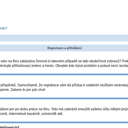
ardu?
Registrace a přihlášení
la vám na fóru zakázána činnost (v takovém případě se tato skutečnost zobrazí)? Pok
zkontrolujte přihlašovací jméno a heslo. Obvykle toto bývá problém a pokud není, kon
ádání příspěvků. Samozřejmě, že registrace vám dá přístup k ostatním službám nedos
ujeme. Zabere to jen pár chvil.
lášeni jen po dobu práce na fóru. Toto má zabránit zneužití vašeho účtu někým jiným. 
vně, internetové kavárně, univerzitě atd.
řihlášených?