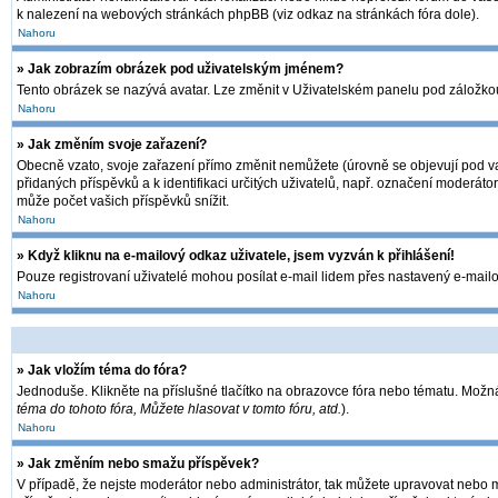
k nalezení na webových stránkách phpBB (viz odkaz na stránkách fóra dole).
Nahoru
» Jak zobrazím obrázek pod uživatelským jménem?
Tento obrázek se nazývá avatar. Lze změnit v Uživatelském panelu pod záložkou 
Nahoru
» Jak změním svoje zařazení?
Obecně vzato, svoje zařazení přímo změnit nemůžete (úrovně se objevují pod va
přidaných příspěvků a k identifikaci určitých uživatelů, např. označení moderát
může počet vašich příspěvků snížit.
Nahoru
» Když kliknu na e-mailový odkaz uživatele, jsem vyzván k přihlášení!
Pouze registrovaní uživatelé mohou posílat e-mail lidem přes nastavený e-mailov
Nahoru
» Jak vložím téma do fóra?
Jednoduše. Klikněte na příslušné tlačítko na obrazovce fóra nebo tématu. Možná
téma do tohoto fóra, Můžete hlasovat v tomto fóru, atd.
).
Nahoru
» Jak změním nebo smažu příspěvek?
V případě, že nejste moderátor nebo administrátor, tak můžete upravovat nebo m