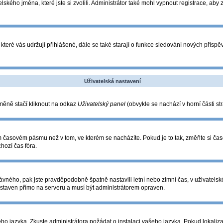
lského jména, které jste si zvolili. Administrátor také mohl vypnout registrace, aby
které vás udržují přihlášené, dále se také starají o funkce sledování nových přís
Uživatelská nastavení
změně stačí kliknout na odkaz
Uživatelský panel
(obvykle se nachází v horní části s
ém časovém pásmu než v tom, ve kterém se nacházíte. Pokud je to tak, změňte si ča
hozí čas fóra.
o správného, pak jste pravděpodobně špatně nastavili letní nebo zimní čas, v uživa
taven přímo na serveru a musí být administrátorem opraven.
eho jazyka. Zkuste administrátora požádat o instalaci vašeho jazyka. Pokud lokaliza