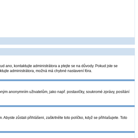
ud ano, kontaktujte administrátora a ptejte se na důvody. Pokud jste se
taktujte administrátora, možná má chybné nastavení fóra.
tupným anonymním uživatelům, jako např. postavičky, soukromé zprávy, posílání
Abyste zůstali přihlášeni, zaškrtněte toto políčko, když se přihlašujete. Toto