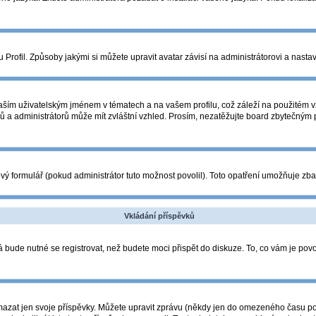
Profil. Způsoby jakými si můžete upravit avatar závisí na administrátorovi a nasta
ším uživatelským jménem v tématech a na vašem profilu, což záleží na použitém vz
orů a administrátorů může mít zvláštní vzhled. Prosím, nezatěžujte board zbytečným
ý formulář (pokud administrátor tuto možnost povolil). Toto opatření umožňuje zba
Vkládání příspěvků
 bude nutné se registrovat, než budete moci přispět do diskuze. To, co vám je pov
azat jen svoje příspěvky. Můžete upravit zprávu (někdy jen do omezeného času po p