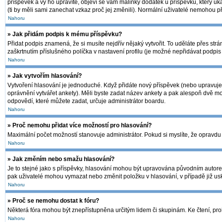
příspěvek a vy ho upravíte, objeví se vám malinký dodatek u příspěvku, který uk
(ti by měli sami zanechat vzkaz proč jej změnili). Normální uživatelé nemohou 
Nahoru
» Jak přidám podpis k mému příspěvku?
Přidat podpis znamená, že si musíte nejdřív nějaký vytvořit. To uděláte přes str
zaškrtnutím příslušného políčka v nastavení profilu (je možné nepřidávat podpi
Nahoru
» Jak vytvořím hlasování?
Vytvoření hlasování je jednoduché. Když přidáte nový příspěvek (nebo upravujet
oprávnění vytvářet ankety). Měli byste zadat název ankety a pak alespoň dvě m
odpovědí, které můžete zadat, určuje administrátor boardu.
Nahoru
» Proč nemohu přidat více možností pro hlasování?
Maximální počet možností stanovuje administrátor. Pokud si myslíte, že opravdu 
Nahoru
» Jak změním nebo smažu hlasování?
Je to stejné jako s příspěvky, hlasování mohou být upravována původním autore
pak uživatelé mohou vymazat nebo změnit položku v hlasování, v případě již usk
Nahoru
» Proč se nemohu dostat k fóru?
Některá fóra mohou být znepřístupněna určitým lidem či skupinám. Ke čtení, prohlí
Nahoru