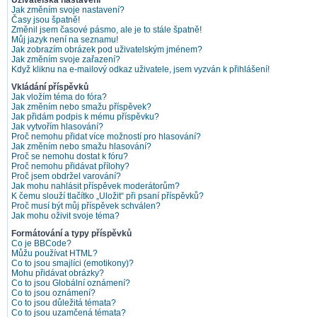
Uživatelská nastavení
Jak změním svoje nastavení?
Časy jsou špatně!
Změnil jsem časové pásmo, ale je to stále špatně!
Můj jazyk není na seznamu!
Jak zobrazím obrázek pod uživatelským jménem?
Jak změním svoje zařazení?
Když kliknu na e-mailový odkaz uživatele, jsem vyzván k přihlášení!
Vkládání příspěvků
Jak vložím téma do fóra?
Jak změním nebo smažu příspěvek?
Jak přidám podpis k mému příspěvku?
Jak vytvořím hlasování?
Proč nemohu přidat více možností pro hlasování?
Jak změním nebo smažu hlasování?
Proč se nemohu dostat k fóru?
Proč nemohu přidávat přílohy?
Proč jsem obdržel varování?
Jak mohu nahlásit příspěvek moderátorům?
K čemu slouží tlačítko „Uložit“ při psaní příspěvků?
Proč musí být můj příspěvek schválen?
Jak mohu oživit svoje téma?
Formátování a typy příspěvků
Co je BBCode?
Můžu používat HTML?
Co to jsou smajlíci (emotikony)?
Mohu přidávat obrázky?
Co to jsou Globální oznámení?
Co to jsou oznámení?
Co to jsou důležitá témata?
Co to jsou uzamčená témata?