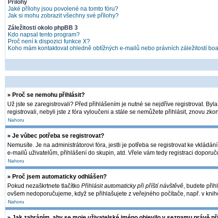
Přílohy
Jaké přílohy jsou povolené na tomto fóru?
Jak si mohu zobrazit všechny své přílohy?
Záležitosti okolo phpBB 3
Kdo napsal tento program?
Proč není k dispozici funkce X?
Koho mám kontaktovat ohledně obtížných e-mailů nebo právních záležitostí bo
» Proč se nemohu přihlásit?
Už jste se zaregistrovali? Před přihlášením je nutné se nejdříve registrovat. By
registrovali, nebyli jste z fóra vyloučeni a stále se nemůžete přihlásit, znovu 
Nahoru
» Je vůbec potřeba se registrovat?
Nemusíte. Je na administrátorovi fóra, jestli je potřeba se registrovat ke vkl
e-mailů uživatelům, přihlášení do skupin, atd. Vřele vám tedy registraci doporuč
Nahoru
» Proč jsem automaticky odhlášen?
Pokud nezaškrtnete tlačítko
Přihlásit automaticky při příští návštěvě
, budete přih
ovšem nedoporučujeme, když se přihlašujete z veřejného počítače, např. v kniho
Nahoru
» Jak zabráním, aby se moje uživatelské jméno objevilo v seznamu právě p