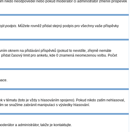
zatím nikdo neodpověděl nebo pokud moderátor či administrátor změnili příspěvek
ojit podpis
. Můžete rovněž přidat stejný podpis pro všechny vaše příspěvky
ním oknem na přidávání příspěvků (pokud to nevidíte, zřejmě nemáte
é přidat časový limit pro anketu, kde 0 znamená neomezenou volbu. Počet
mace.
k v tématu (toto je vždy s hlasováním spojeno). Pokud nikdo zatím nehlasoval,
ním se snažíme zabránit manipulaci s výsledky hlasování.
derátor a administrátor, takže je kontaktujte.