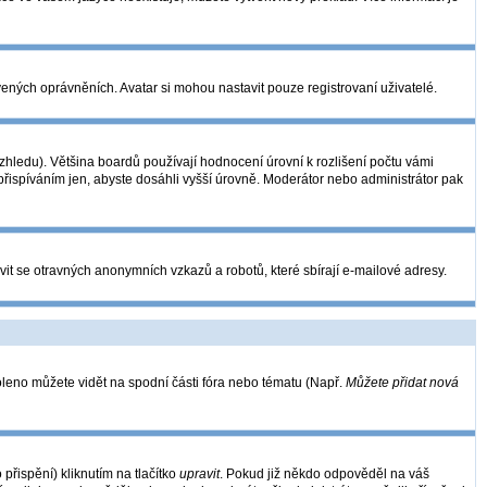
vených oprávněních. Avatar si mohou nastavit pouze registrovaní uživatelé.
hledu). Většina boardů používají hodnocení úrovní k rozlišení počtu vámi
 přispíváním jen, abyste dosáhli vyšší úrovně. Moderátor nebo administrátor pak
vit se otravných anonymních vzkazů a robotů, které sbírají e-mailové adresy.
oleno můžete vidět na spodní části fóra nebo tématu (Např.
Můžete přidat nová
řispění) kliknutím na tlačítko
upravit
. Pokud již někdo odpověděl na váš