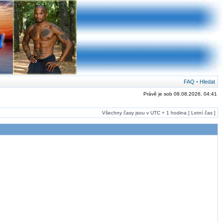
FAQ
•
Hledat
Právě je sob 08.08.2026, 04:41
Všechny časy jsou v UTC + 1 hodina [ Letní čas ]