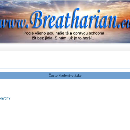
Často kladené otázky
šených?