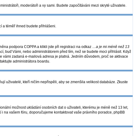
dministrátoři, moderátoři a vy sami. Budete započítáváni mezi skryté uživatele.
kcí a téměř ihned budete přihlášeni.
ěna podpora COPPA a klikli jste při registraci na odkaz
…a je mi méně než 13
ací, buď Vámi, nebo administrátorem před tím, než se budete moci přihlásit. Když
se, že vámi zadaná e-mailová adresa je platná. Jedním důvodem, proč se aktivace
ntaktujte administrátora boardu.
í uživatelé, kteří ničím nepřispěli, aby se zmenšila velikost databáze. Zkuste
ionální možnost ukládání osobních dat o uživateli, kterému je méně než 13 let,
 platí i na vašem fóru, doporučujeme kontaktovat vaše právního poradce, phpBB