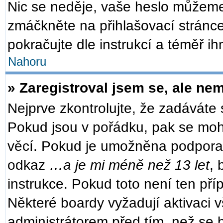
Nic se neděje, vaše heslo můžeme
zmáčkněte na přihlašovací stránce
pokračujte dle instrukcí a téměř ih
Nahoru
» Zaregistroval jsem se, ale nem
Nejprve zkontrolujte, že zadáváte
Pokud jsou v pořádku, pak se moh
věcí. Pokud je umožněna podpora CO
odkaz
…a je mi méně než 13 let
, 
instrukce. Pokud toto není ten pří
Některé boardy vyžadují aktivaci 
administrátorem před tím, než se b