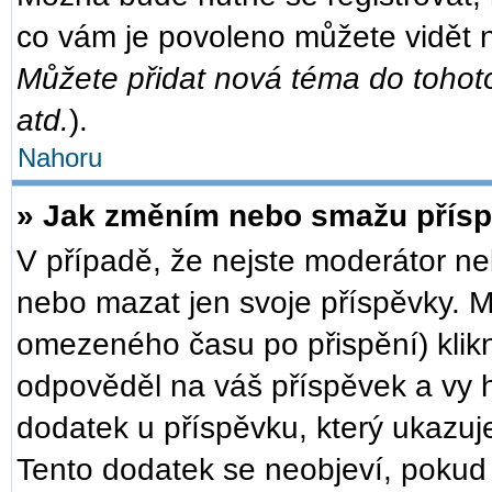
co vám je povoleno můžete vidět n
Můžete přidat nová téma do tohoto
atd.
).
Nahoru
» Jak změním nebo smažu přís
V případě, že nejste moderátor ne
nebo mazat jen svoje příspěvky. M
omezeného času po přispění) klikn
odpověděl na váš příspěvek a vy h
dodatek u příspěvku, který ukazuje,
Tento dodatek se neobjeví, poku