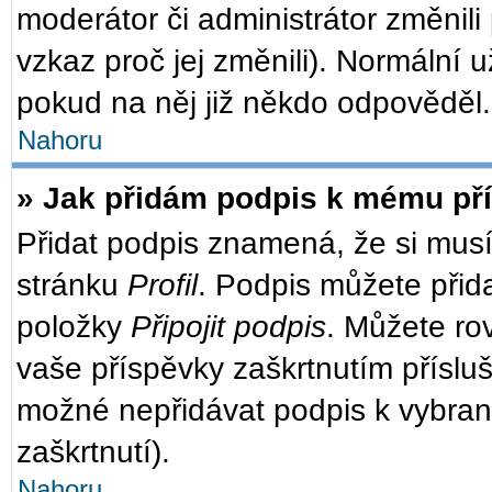
moderátor či administrátor změnili
vzkaz proč jej změnili). Normální
pokud na něj již někdo odpověděl.
Nahoru
» Jak přidám podpis k mému př
Přidat podpis znamená, že si musít
stránku
Profil
. Podpis můžete přid
položky
Připojit podpis
. Můžete ro
vaše příspěvky zaškrtnutím přísluš
možné nepřidávat podpis k vybra
zaškrtnutí).
Nahoru