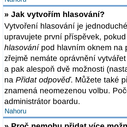
» Jak vytvořím hlasování?
Vytvoření hlasování je jednoduché
upravujete první příspěvek, pokud 
hlasování
pod hlavním oknem na př
zřejmě nemáte oprávnění vytvářet 
a pak alespoň dvě možnosti (nast
na
Přidat odpověď
. Můžete také př
znamená neomezenou volbu. Počet
administrátor boardu.
Nahoru
» Proč nemohu přidat více možn