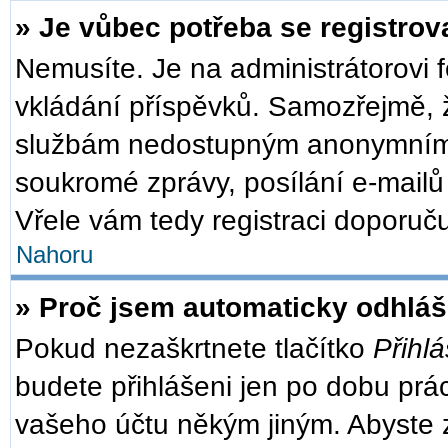
» Je vůbec potřeba se registrov
Nemusíte. Je na administrátorovi fó
vkládání příspěvků. Samozřejmě, ž
službám nedostupným anonymním u
soukromé zprávy, posílání e-mailů 
Vřele vám tedy registraci doporuču
Nahoru
» Proč jsem automaticky odhlá
Pokud nezaškrtnete tlačítko
Přihlá
budete přihlášeni jen po dobu prác
vašeho účtu někým jiným. Abyste zů