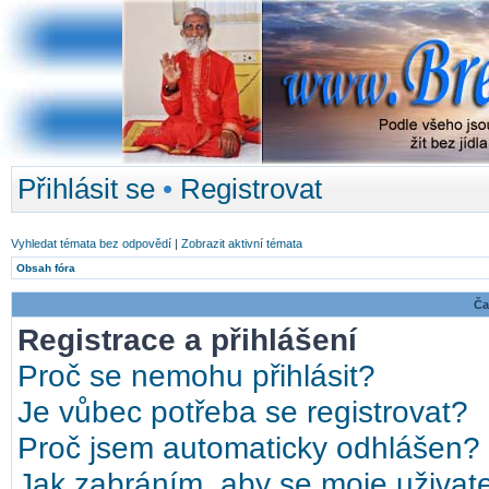
Přihlásit se
•
Registrovat
Vyhledat témata bez odpovědí
|
Zobrazit aktivní témata
Obsah fóra
Ča
Registrace a přihlášení
Proč se nemohu přihlásit?
Je vůbec potřeba se registrovat?
Proč jsem automaticky odhlášen?
Jak zabráním, aby se moje uživat