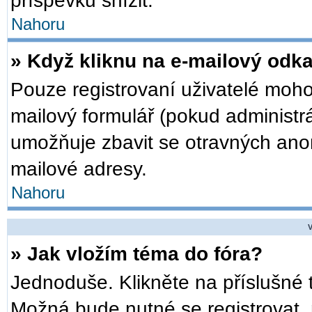
příspěvků snížit.
Nahoru
» Když kliknu na e-mailový odka
Pouze registrovaní uživatelé moho
mailový formulář (pokud administrá
umožňuje zbavit se otravných anon
mailové adresy.
Nahoru
V
» Jak vložím téma do fóra?
Jednoduše. Klikněte na příslušné 
Možná bude nutné se registrovat, 