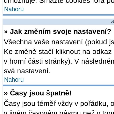
umožňuje. Smažte cookies fóra po
Nahoru
Už
» Jak změním svoje nastavení?
Všechna vaše nastavení (pokud jst
Ke změně stačí kliknout na odkaz
v horní části stránky). V následné
svá nastavení.
Nahoru
» Časy jsou špatně!
Časy jsou téměř vždy v pořádku, o
v jiném časovém pásmu než v tom,