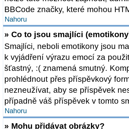
BBCode značky, které mohou HTM
Nahoru
» Co to jsou smajlíci (emotikony
Smajlíci, neboli emotikony jsou ma
k vyjádření výrazu emocí za použi
šťastný, :( znamená smutný. Komp
prohlédnout přes příspěvkový formu
nezneužívat, aby se příspěvek ne
případně váš příspěvek v tomto s
Nahoru
» Mohu přidávat obrázky?